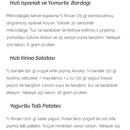
Hızlı Ispanak ve Yumurta Bardağı
Mikrodalgalı kahve kupasına ½ fincan (75 g) dondurulmuş
doğranmış ıspanak koyun. Yüksek 30 saniyede
mikrodalga. Tuz ve karabiber ile terbiye edilmiş 1 çırpılmış
yumurtayı üstüne dökün ve 45 saniye sonra karıştırın. Yaklaşık
100 kalori, 6 gram protein.
Hızlı Kinoa Salatası
½ bardak (90 g) soğuk artık pişmiş kinoayı, ¼ bardak (30 g)
kıyılmış sebzeler / maydanoz + 1 oz (30 g) yağsız beyaz
peynir ile karıştırın. Limon suyu ile karıştırın, tuz ve karabiber
ekleyin. Yaklaşık 150 kalori, 16 gram protein.
Yoğurtlu Tatlı Patates
½ fincan (100 g) sade yağsız Yunan tarzı yoğurt ile üst orta
pişmiş tatlı patates. Küçük hindistan cevizi serpin. Yaklaşık 115