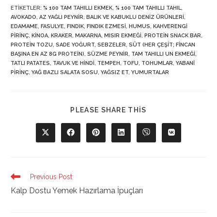
ETIKETLER
:
% 100 TAM TAHILLI EKMEK
,
% 100 TAM TAHILLI TAHIL
,
AVOKADO
,
AZ YAĞLI PEYNIR
,
BALIK VE KABUKLU DENIZ ÜRÜNLERI
,
EDAMAME
,
FASULYE
,
FINDIK
,
FINDIK EZMESI
,
HUMUS
,
KAHVERENGI
PIRINÇ
,
KINOA
,
KRAKER
,
MAKARNA
,
MISIR EKMEĞI
,
PROTEIN SNACK BAR
,
PROTEIN TOZU
,
SADE YOĞURT
,
SEBZELER
,
SÜT (HER ÇEŞIT; FINCAN
BAŞINA EN AZ 8G PROTEIN)
,
SÜZME PEYNIR
,
TAM TAHILLI UN EKMEĞI
,
TATLI PATATES
,
TAVUK VE HINDI
,
TEMPEH
,
TOFU
,
TOHUMLAR
,
YABANI
PIRINÇ
,
YAĞ BAZLI SALATA SOSU
,
YAĞSIZ ET
,
YUMURTALAR
SHARE
PLEASE SHARE THIS
THIS
CONTENT
Opens
Opens
Opens
Opens
Opens
Opens
in
in
in
in
in
in
a
a
a
a
a
a
new
new
new
new
new
new
window
window
window
window
window
window
Read
Previous Post
more
Kalp Dostu Yemek Hazırlama İpuçları
articles