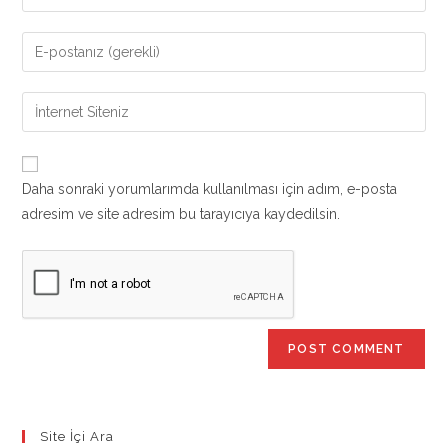
your
name
Enter
or
your
username
email
Enter
to
address
your
comment
to
website
comment
URL
Daha sonraki yorumlarımda kullanılması için adım, e-posta
(optional)
adresim ve site adresim bu tarayıcıya kaydedilsin.
Site İçi Ara