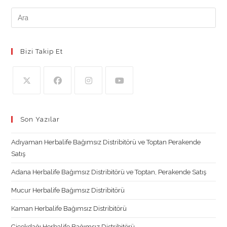
Bizi Takip Et
Opens
Opens
Opens
Opens
in
in
in
in
Son Yazılar
a
a
a
a
new
new
new
new
Adıyaman Herbalife Bağımsız Distribitörü ve Toptan Perakende
tab
tab
tab
tab
Satış
Adana Herbalife Bağımsız Distribitörü ve Toptan, Perakende Satış
Mucur Herbalife Bağımsız Distribitörü
Kaman Herbalife Bağımsız Distribitörü
Çiçekdağı Herbalife Bağımsız Distribitörü