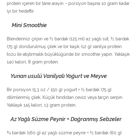
protein içeren bir tane arayın – porsiyon başına 10 gram kadar
iyi bir hedeftir.
Mini Smoothie
Blenderinizi çırpın ve ½ bardak (125 ml) az yağlı süt, ½ bardak
(75 g) dondurulmuş çilek ve bir kaşık (12 g) vanilya protein
tozu ile atıştırmalık büyüklüğünde bir smoothie yapın. Yaklaşık
140 kalori, 8 gram protein.
Yunan usulü Vanilyalı Yoğurt ve Meyve
Bir porsiyon (5,3 oz / 150 g) yoğurt + ½ bardak (75 g)
dilimlenmiş çilek. Küçük hindistan cevizi veya tarçın serpin.
Yaklaşık 145 kalori, 13 gram protein.
Az Yağlı Süzme Peynir + Doğranmış Sebzeler
¾ bardak (160 g) az yağlı süzme peynir + ½ bardak (60 g)