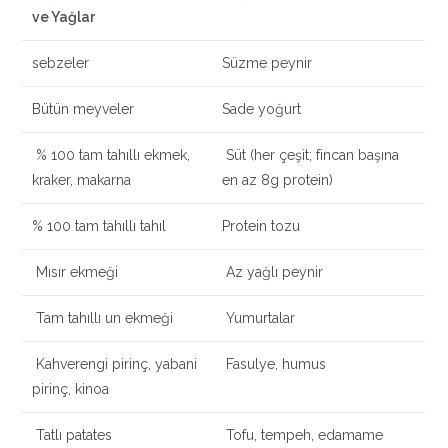
ve Yağlar
sebzeler
Süzme peynir
Bütün meyveler
Sade yoğurt
% 100 tam tahıllı ekmek,
Süt (her çeşit; fincan başına
kraker, makarna
en az 8g protein)
% 100 tam tahıllı tahıl
Protein tozu
Mısır ekmeği
Az yağlı peynir
Tam tahıllı un ekmeği
Yumurtalar
Kahverengi pirinç, yabani
Fasulye, humus
pirinç, kinoa
Tatlı patates
Tofu, tempeh, edamame