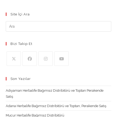
Daha
Az
Kalorili
25
Site İçi Ara
Harika
Atıştırmalık
Tarifi.
Bizi Takip Et
Opens
Opens
Opens
Opens
in
in
in
in
Son Yazılar
a
a
a
a
new
new
new
new
Adıyaman Herbalife Bağımsız Distribitörü ve Toptan Perakende
tab
tab
tab
tab
Satış
Adana Herbalife Bağımsız Distribitörü ve Toptan, Perakende Satış
Mucur Herbalife Bağımsız Distribitörü