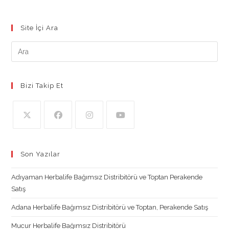
Daha
Az
Kalorili
25
Site İçi Ara
Harika
Atıştırmalık
Tarifi.
Bizi Takip Et
Opens
Opens
Opens
Opens
in
in
in
in
Son Yazılar
a
a
a
a
new
new
new
new
Adıyaman Herbalife Bağımsız Distribitörü ve Toptan Perakende
tab
tab
tab
tab
Satış
Adana Herbalife Bağımsız Distribitörü ve Toptan, Perakende Satış
Mucur Herbalife Bağımsız Distribitörü