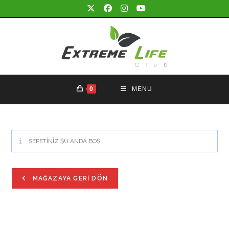
Skip
to
content
0
MENU
SEPETINIZ ŞU ANDA BOŞ.
MAĞAZAYA GERI DÖN