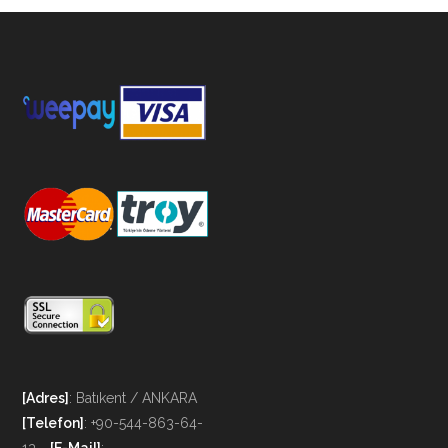
[Adres]
: Batıkent / ANKARA
[Telefon]
: +90-544-863-64-