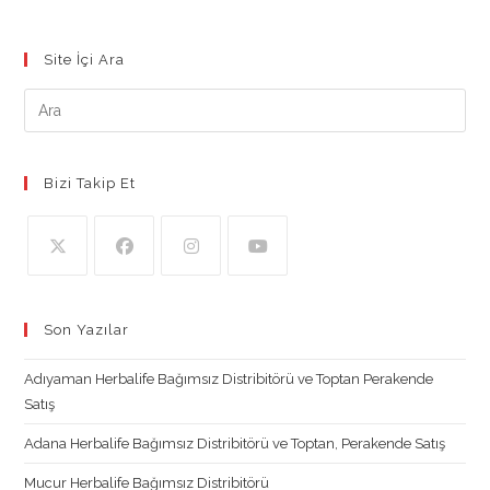
Daha
Az
Kalorili
25
Site İçi Ara
Harika
Atıştırmalık
Tarifi.
Bizi Takip Et
Opens
Opens
Opens
Opens
in
in
in
in
Son Yazılar
a
a
a
a
new
new
new
new
Adıyaman Herbalife Bağımsız Distribitörü ve Toptan Perakende
tab
tab
tab
tab
Satış
Adana Herbalife Bağımsız Distribitörü ve Toptan, Perakende Satış
Mucur Herbalife Bağımsız Distribitörü