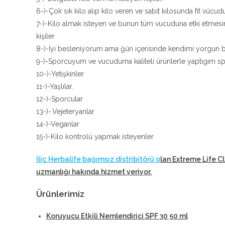
6-)-Çok sık kilo alıp kilo veren ve sabit kilosunda fit vücudu
7-)-Kilo almak isteyen ve bunun tüm vucuduna etki etmesi
kişiler
8-)-İyi besleniyorum ama ğün içerisinde kendimi yorgun bi
9-)-Sporcuyum ve vucuduma kaliteli ürünlerle yaptıgım sp
10-)-Yetişkinler
11-)-Yaşlılar.
12-)-Sporcular
13-)-.Vejeteryanlar
14-)-Veganlar
15-)-Kilo kontrolü yapmak isteyenler
İliç Herbalife bağımsız distribitörü o
lan Extreme Life C
uzmanlığı hakında hizmet veriyor
.
Ürünlerimiz
Koruyucu Etkili Nemlendirici SPF 30 50 ml