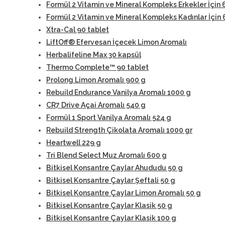
Formül 2 Vitamin ve Mineral Kompleks Erkekler İçin 
Formül 2 Vitamin ve Mineral Kompleks Kadınlar İçin 
Xtra-Cal 90 tablet
LiftOff® Efervesan İçecek Limon Aromalı
Herbalifeline Max 30 kapsül
Thermo Complete™ 90 tablet
Prolong Limon Aromalı 900 g
Rebuild Endurance Vanilya Aromalı 1000 g
CR7 Drive Açai Aromalı 540 g
Formül 1 Sport Vanilya Aromalı 524 g
Rebuild Strength Çikolata Aromalı 1000 gr
Heartwell 229 g
Tri Blend Select Muz Aromalı 600 g
Bitkisel Konsantre Çaylar Ahududu 50 g
Bitkisel Konsantre Çaylar Şeftali 50 g
Bitkisel Konsantre Çaylar Limon Aromalı 50 g
Bitkisel Konsantre Çaylar Klasik 50 g
Bitkisel Konsantre Çaylar Klasik 100 g