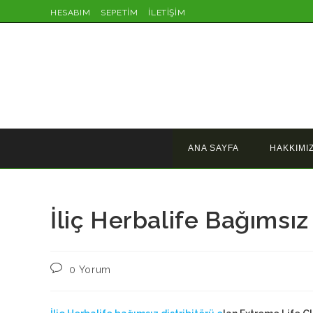
Skip
HESABIM
SEPETİM
İLETİŞİM
to
content
ANA SAYFA
HAKKIMI
İliç Herbalife Bağımsız
Post
0 Yorum
comments: