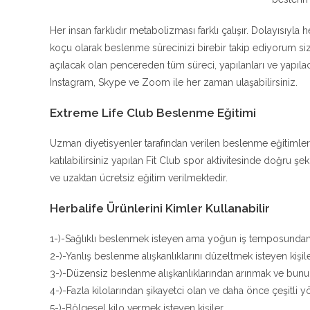
Her insan farklıdır metabolizması farklı çalışır. Dolayısıyla 
koçu olarak beslenme sürecinizi birebir takip ediyorum 
açılacak olan pencereden tüm süreci, yapılanları ve yapıla
Instagram, Skype ve Zoom ile her zaman ulaşabilirsiniz.
Extreme Life Club Beslenme Eğitimi
Uzman diyetisyenler tarafından verilen beslenme eğitimler
katılabilirsiniz yapılan Fit Club spor aktivitesinde doğru 
ve uzaktan ücretsiz eğitim verilmektedir.
Herbalife Ürünlerini Kimler Kullanabilir
1-)-Sağlıklı beslenmek isteyen ama yoğun iş temposunda
2-)-Yanlış beslenme alışkanlıklarını düzeltmek isteyen kişil
3-)-Düzensiz beslenme alışkanlıklarından arınmak ve bunu b
4-)-Fazla kilolarından şikayetci olan ve daha önce çeşitli
5-)-Bölgesel kilo vermek isteyen kişiler.