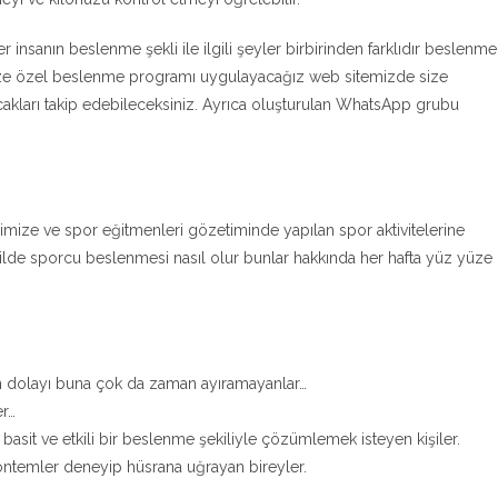
her insanın beslenme şekli ile ilgili şeyler birbirinden farklıdır beslenme
size özel beslenme programı uygulayacağız web sitemizde size
cakları takip edebileceksiniz. Ayrıca oluşturulan WhatsApp grubu
imize ve spor eğitmenleri gözetiminde yapılan spor aktivitelerine
şekilde sporcu beslenmesi nasıl olur bunlar hakkında her hafta yüz yüze
n dolayı buna çok da zaman ayıramayanlar…
er…
asit ve etkili bir beslenme şekiliyle çözümlemek isteyen kişiler.
 yöntemler deneyip hüsrana uğrayan bireyler.