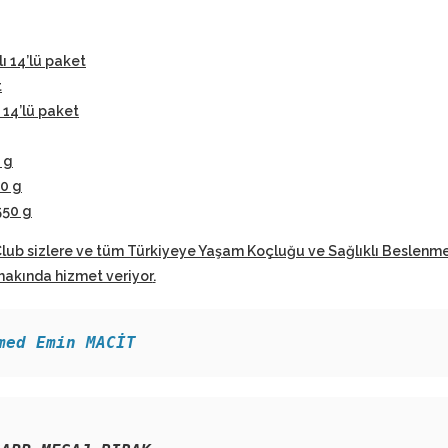
lı 14’lü paket
t
 14’lü paket
 g
50 g
550 g
Club sizlere ve tüm Türkiyeye Yaşam Koçluğu ve Sağlıklı Beslenm
hakında hizmet veriyor
.
med Emin MACİT