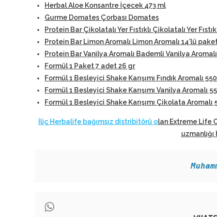
Herbal Aloe Konsantre İçecek 473 ml
Gurme Domates Çorbası Domates
Protein Bar Çikolatalı Yer Fıstıklı Çikolatalı Yer Fıstık
Protein Bar Limon Aromalı Limon Aromalı 14’lü pake
Protein Bar Vanilya Aromalı Bademli Vanilya Aromalı
Formül 1 Paket 7 adet 26 gr
Formül 1 Besleyici Shake Karışımı Fındık Aromalı 550
Formül 1 Besleyici Shake Karışımı Vanilya Aromalı 5
Formül 1 Besleyici Shake Karışımı Çikolata Aromalı 
İliç Herbalife bağımsız distribitörü o
lan Extreme Life 
uzmanlığı 
Muham