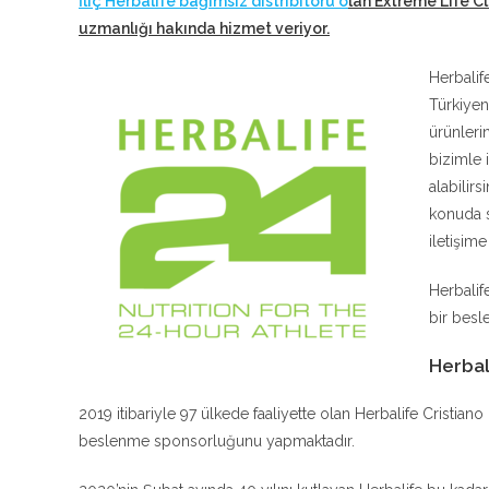
İliç Herbalife bağımsız distribitörü o
lan Extreme Life C
uzmanlığı hakında hizmet veriyor
.
Herbalif
Türkiyen
ürünleri
bizimle 
alabilir
konuda s
iletişim
Herbalif
bir besle
Herbal
2019 itibariyle 97 ülkede faaliyette olan Herbalife Cristia
beslenme sponsorluğunu yapmaktadır.