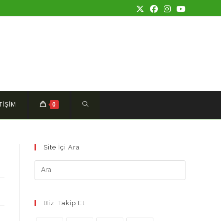
TOGGLE
TİŞİM
0
WEBSITE
Site İçi Ara
SEARCH
Bizi Takip Et