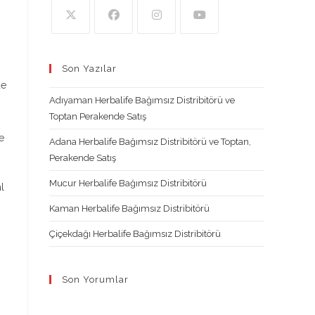
Opens
Opens
Opens
Opens
in
in
in
in
Son Yazılar
a
a
a
a
de
new
new
new
new
Adıyaman Herbalife Bağımsız Distribitörü ve
tab
tab
tab
tab
Toptan Perakende Satış
e
Adana Herbalife Bağımsız Distribitörü ve Toptan,
Perakende Satış
Mucur Herbalife Bağımsız Distribitörü
l
Kaman Herbalife Bağımsız Distribitörü
Çiçekdağı Herbalife Bağımsız Distribitörü
Son Yorumlar