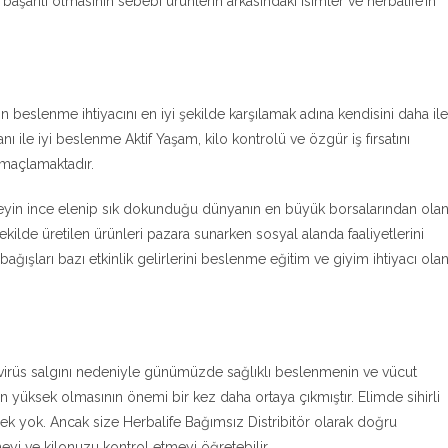
başarılı olmasının sebebi ürünlerin arkasındaki isimler ve herbalife’ın
beslenme ihtiyacını en iyi şekilde karşılamak adına kendisini daha ile
nı ile iyi beslenme Aktif Yaşam, kilo kontrolü ve özgür iş fırsatını
amaçlamaktadır.
şeyin ince elenip sık dokunduğu dünyanın en büyük borsalarından ola
kilde üretilen ürünleri pazara sunarken sosyal alanda faaliyetlerini
ğışları bazı etkinlik gelirlerini beslenme eğitim ve giyim ihtiyacı ola
irüs salgını nedeniyle günümüzde sağlıklı beslenmenin ve vücut
in yüksek olmasının önemi bir kez daha ortaya çıkmıştır. Elimde sihirli
ek yok. Ancak size Herbalife Bağımsız Distribitör olarak doğru
yi ve kilonuzu kontrol etmeyi öğretebilir.