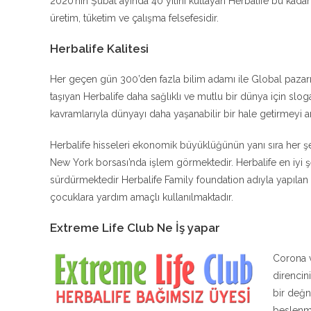
2020’nin Şubat ayında 40 yılını kutlayan Herbalife bu kadar 
üretim, tüketim ve çalışma felsefesidir.
Herbalife Kalitesi
Her geçen gün 300’den fazla bilim adamı ile Global pazarın 
taşıyan Herbalife daha sağlıklı ve mutlu bir dünya için sloga
kavramlarıyla dünyayı daha yaşanabilir bir hale getirmeyi 
Herbalife hisseleri ekonomik büyüklüğünün yanı sıra her 
New York borsası’nda işlem görmektedir. Herbalife en iyi şe
sürdürmektedir Herbalife Family foundation adıyla yapılan ba
çocuklara yardım amaçlı kullanılmaktadır.
Extreme Life Club Ne İş yapar
Corona v
direncin
bir değn
beslenme