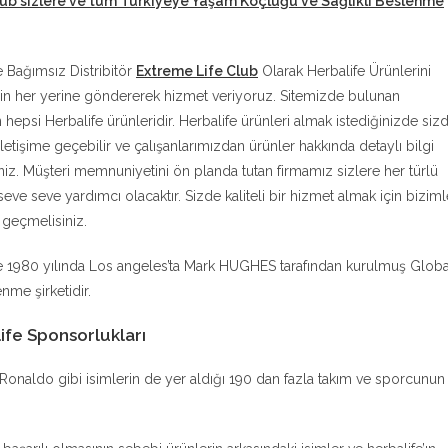
lub sizlere ve tüm Türkiyeye Yaşam Koçluğu ve Sağlıklı Beslenme
e Bağımsız Distribitör
Extreme Life Club
Olarak Herbalife Ürünlerini
in her yerine göndererek hizmet veriyoruz. Sitemizde bulunan
n hepsi Herbalife ürünleridir. Herbalife ürünleri almak istediğinizde siz
iletişime geçebilir ve çalışanlarımızdan ürünler hakkında detaylı bilgi
siniz. Müşteri memnuniyetini ön planda tutan firmamız sizlere her türlü
eve seve yardımcı olacaktır. Sizde kaliteli bir hizmet almak için biziml
e geçmelisiniz.
e 1980 yılında Los angeles’ta Mark HUGHES tarafından kurulmuş Globa
nme şirketidir.
ife Sponsorlukları
no Ronaldo gibi isimlerin de yer aldığı 190 dan fazla takım ve sporcunun