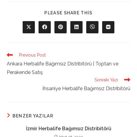
SHARE
PLEASE SHARE THIS
THIS
CONTENT
Opens
Opens
Opens
Opens
Opens
Opens
in
in
in
in
in
in
a
a
a
a
a
a
new
new
new
new
new
new
window
window
window
window
window
window
Read
Previous Post
more
Ankara Herbalife Bağımsız Distribitörü | Toptan ve
articles
Perakende Satış
Sonraki Yazı
İhsaniye Herbalife Bağımsız Distribitörü
BENZER YAZILAR
İzmir Herbalife Bağımsız Distribitörü