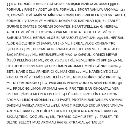
550 G
,
FORMÜL 1 BESLEYICI SHAKE KARIŞIMI VANILYA AROMALI 550 G
,
FORMÜL 1 PAKET 7 ADET 26 GR
,
FORMÜL 1 SPORT VANILYA AROMALI 524
G
,
FORMÜL 2 VITAMIN VE MINERAL KOMPLEKS ERKEKLER İÇIN 60 TABLET
,
FORMÜL 2 VITAMIN VE MINERAL KOMPLEKS KADINLAR İÇIN 60 TABLET
,
GURME DOMATES ÇORBASI DOMATES
,
HEARTWELL 229 G
,
HERBAL
ALOE EL VE VÜCUT LOSYONU 200 ML
,
HERBAL ALOE EL VE VÜCUT
SABUNU TEKLI
,
HERBAL ALOE EL VE VÜCUT ŞAMPUANI 250 ML
,
HERBAL
ALOE GÜÇLENDIRICI ŞAMPUAN 250 ML
,
HERBAL ALOE KONSANTRE
İÇECEK 473 ML
,
HERBAL ALOE RAHATLATICI JEL 200 ML
,
HERBAL ALOE
SAÇ KREMI 250 ML
,
HERBALIFELINE MAX 30 KAPSÜL
,
KIRMIZI MEYVE
ÖZLÜ PEELING 120 ML
,
KORUYUCU ETKILI NEMLENDIRICI SPF 30 50 ML
,
LIFTOFF® EFERVESAN İÇECEK LIMON AROMALI
,
MINI 7 GÜNDE SONUÇ
SETI
,
NANE ÖZLÜ ARINDIRICI KIL MASKESI 120 ML
,
NARENCIYE ÖZLÜ
PARLATICI YÜZ TEMIZLEME JELI 150 ML
,
NEMLENDIRICI GÖZ KREMI 15
ML
,
NITEWORKS® 150 G
,
PARLAKLIK VEREN GÜNLÜK NEMLENDIRICI 50
ML
,
PROLONG LIMON AROMALI 900 G
,
PROTEIN BAR ÇIKOLATALI YER
FISTIKLI ÇIKOLATALI YER FISTIKLI 14’LÜ PAKET
,
PROTEIN BAR LIMON
AROMALI LIMON AROMALI 14’LÜ PAKET
,
PROTEIN BAR VANILYA AROMALI
BADEMLI VANILYA AROMALI 14’LÜ PAKET
,
REBUILD ENDURANCE VANILYA
AROMALI 1000 G
,
REBUILD STRENGTH ÇIKOLATA AROMALI 1000 GR
,
SIKILAŞTIRICI GÖZ JELI 15 ML
,
THERMO COMPLETE™ 90 TABLET
,
TRI
BLEND SELECT MUZ AROMALI 600 G
,
XTRA-CAL 90 TABLET