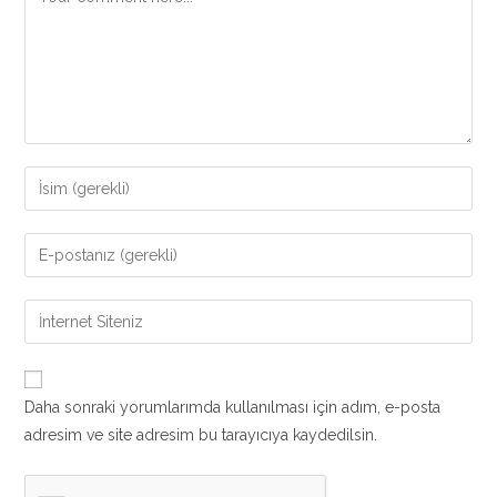
Enter
your
name
Enter
or
your
username
email
Enter
to
address
your
comment
to
website
comment
URL
Daha sonraki yorumlarımda kullanılması için adım, e-posta
(optional)
adresim ve site adresim bu tarayıcıya kaydedilsin.