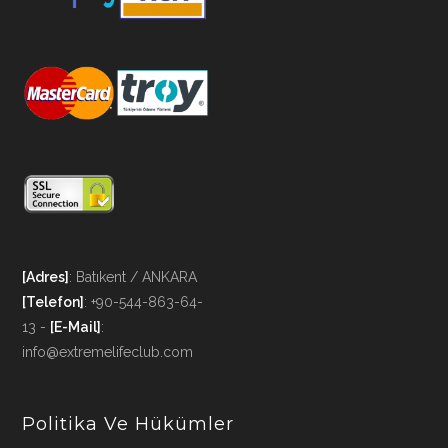
[Adres]
: Batıkent / ANKARA
[Telefon]
: +90-544-863-64-
13 -
[E-Mail]
:
info@extremelifeclub.com
Politika Ve Hükümler