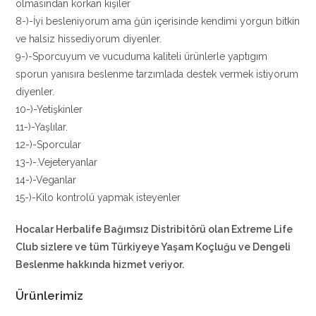
olmasından korkan kişiler
8-)-İyi besleniyorum ama ğün içerisinde kendimi yorgun bitkin
ve halsiz hissediyorum diyenler.
9-)-Sporcuyum ve vucuduma kaliteli ürünlerle yaptıgım
sporun yanısıra beslenme tarzımlada destek vermek istiyorum
diyenler.
10-)-Yetişkinler
11-)-Yaşlılar.
12-)-Sporcular
13-)-.Vejeteryanlar
14-)-Veganlar
15-)-Kilo kontrolü yapmak isteyenler
Hocalar Herbalife Bağımsız Distribitörü
olan Extreme Life
Club sizlere ve tüm Türkiyeye Yaşam Koçluğu ve Dengeli
Beslenme hakkında hizmet veriyor.
Ürünlerimiz