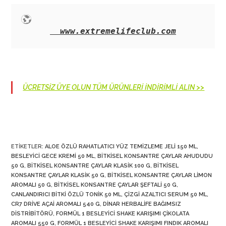
www.extremelifeclub.com
ÜCRETSİZ ÜYE OLUN TÜM ÜRÜNLERİ İNDİRİMLİ ALIN >>
ETIKETLER
:
ALOE ÖZLÜ RAHATLATICI YÜZ TEMIZLEME JELI 150 ML
,
BESLEYICI GECE KREMI 50 ML
,
BITKISEL KONSANTRE ÇAYLAR AHUDUDU
50 G
,
BITKISEL KONSANTRE ÇAYLAR KLASIK 100 G
,
BITKISEL
KONSANTRE ÇAYLAR KLASIK 50 G
,
BITKISEL KONSANTRE ÇAYLAR LIMON
AROMALI 50 G
,
BITKISEL KONSANTRE ÇAYLAR ŞEFTALI 50 G
,
CANLANDIRICI BITKI ÖZLÜ TONIK 50 ML
,
ÇIZGI AZALTICI SERUM 50 ML
,
CR7 DRIVE AÇAI AROMALI 540 G
,
DINAR HERBALIFE BAĞIMSIZ
DISTRIBITÖRÜ
,
FORMÜL 1 BESLEYICI SHAKE KARIŞIMI ÇIKOLATA
AROMALI 550 G
,
FORMÜL 1 BESLEYICI SHAKE KARIŞIMI FINDIK AROMALI