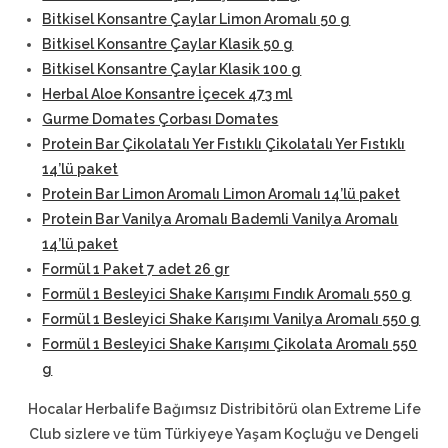
Bitkisel Konsantre Çaylar Limon Aromalı 50 g
Bitkisel Konsantre Çaylar Klasik 50 g
Bitkisel Konsantre Çaylar Klasik 100 g
Herbal Aloe Konsantre İçecek 473 ml
Gurme Domates Çorbası Domates
Protein Bar Çikolatalı Yer Fıstıklı Çikolatalı Yer Fıstıklı
14’lü paket
Protein Bar Limon Aromalı Limon Aromalı 14’lü paket
Protein Bar Vanilya Aromalı Bademli Vanilya Aromalı
14’lü paket
Formül 1 Paket 7 adet 26 gr
Formül 1 Besleyici Shake Karışımı Fındık Aromalı 550 g
Formül 1 Besleyici Shake Karışımı Vanilya Aromalı 550 g
Formül 1 Besleyici Shake Karışımı Çikolata Aromalı 550
g
Hocalar Herbalife Bağımsız Distribitörü
olan Extreme Life
Club sizlere ve tüm Türkiyeye Yaşam Koçluğu ve Dengeli