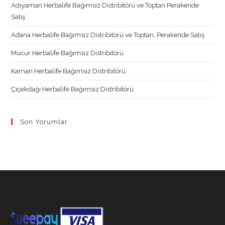
new
new
new
new
Adıyaman Herbalife Bağımsız Distribitörü ve Toptan Perakende
tab
tab
tab
tab
Satış
Adana Herbalife Bağımsız Distribitörü ve Toptan, Perakende Satış
Mucur Herbalife Bağımsız Distribitörü
Kaman Herbalife Bağımsız Distribitörü
Çiçekdağı Herbalife Bağımsız Distribitörü
Son Yorumlar