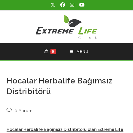
Skip
to
content
0
MENU
Hocalar Herbalife Bağımsız
Distribitörü
Post
0 Yorum
comments:
Hocalar Herbalife Bağımsız Distribitörü
olan Extreme Life