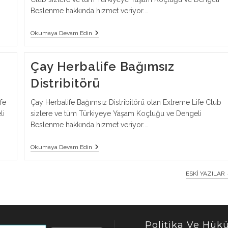
Beslenme hakkında hizmet veriyor.…
Dazkırı
Okumaya Devam Edin
Herbalife
Bağımsız
Distribitörü
Çay Herbalife Bağımsız
Distribitörü
fe
Çay Herbalife Bağımsız Distribitörü olan Extreme Life Club
li
sizlere ve tüm Türkiyeye Yaşam Koçluğu ve Dengeli
Beslenme hakkında hizmet veriyor.…
Çay
Okumaya Devam Edin
Herbalife
Bağımsız
Distribitörü
ESKI YAZILAR
Politika Ve Hük