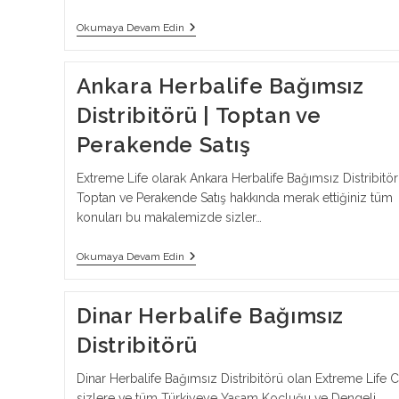
İhsaniye
Okumaya Devam Edin
Herbalife
Bağımsız
Distribitörü
Ankara Herbalife Bağımsız
Distribitörü | Toptan ve
Perakende Satış
Extreme Life olarak Ankara Herbalife Bağımsız Distribitör
Toptan ve Perakende Satış hakkında merak ettiğiniz tüm
konuları bu makalemizde sizler…
Ankara
Okumaya Devam Edin
Herbalife
Bağımsız
Distribitörü
Dinar Herbalife Bağımsız
|
Toptan
Distribitörü
Ve
Perakende
Satış
Dinar Herbalife Bağımsız Distribitörü olan Extreme Life 
sizlere ve tüm Türkiyeye Yaşam Koçluğu ve Dengeli