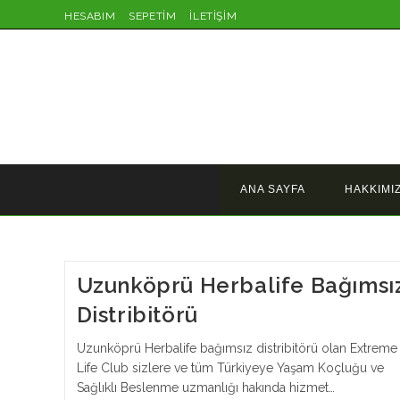
Skip
HESABIM
SEPETİM
İLETİŞİM
to
content
ANA SAYFA
HAKKIMI
Uzunköprü Herbalife Bağımsı
Distribitörü
Uzunköprü Herbalife bağımsız distribitörü olan Extreme
Life Club sizlere ve tüm Türkiyeye Yaşam Koçluğu ve
Sağlıklı Beslenme uzmanlığı hakında hizmet…