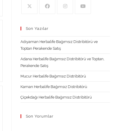
Opens
Opens
Opens
Opens
in
in
in
in
Son Yazılar
a
a
a
a
new
new
new
new
Adıyaman Herbalife Bağımsız Distribitörü ve
tab
tab
tab
tab
Toptan Perakende Satış
Adana Herbalife Bağımsız Distribitörü ve Toptan,
Perakende Satış
Mucur Herbalife Bağımsız Distribitörü
Kaman Herbalife Bağımsız Distribitörü
Çiçekdağı Herbalife Bağımsız Distribitörü
Son Yorumlar