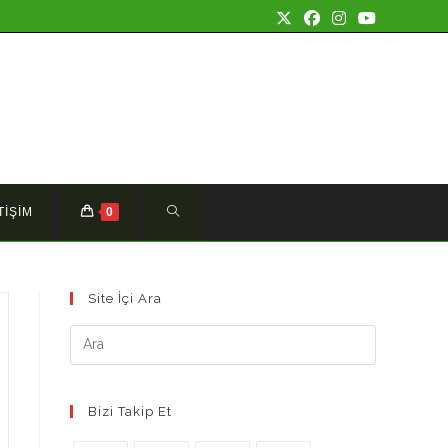
TOGGLE
TİŞİM
0
WEBSITE
Site İçi Ara
SEARCH
Bizi Takip Et