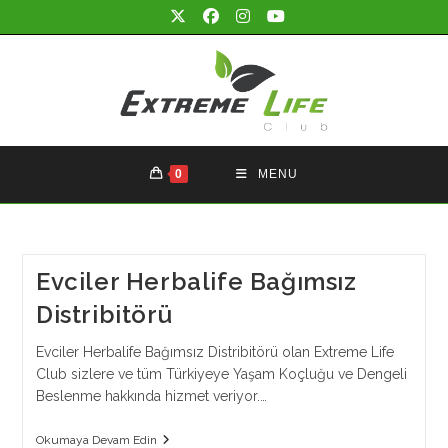
Skip
to
content
0
MENU
Evciler Herbalife Bağımsız
Distribitörü
Evciler Herbalife Bağımsız Distribitörü olan Extreme Life
Club sizlere ve tüm Türkiyeye Yaşam Koçluğu ve Dengeli
Beslenme hakkında hizmet veriyor.…
Evciler
Okumaya Devam Edin