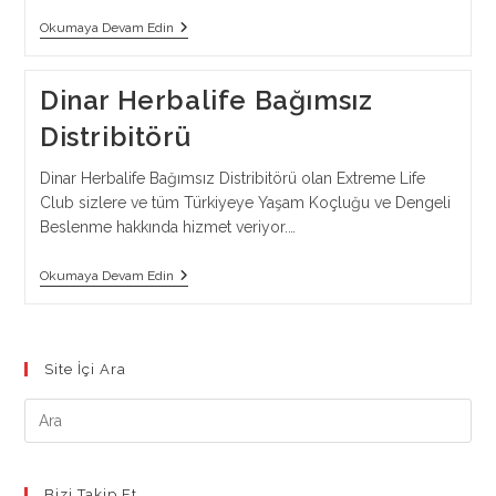
Ankara
Okumaya Devam Edin
Herbalife
Bağımsız
Distribitörü
Dinar Herbalife Bağımsız
|
Toptan
Distribitörü
Ve
Perakende
Satış
Dinar Herbalife Bağımsız Distribitörü olan Extreme Life
Club sizlere ve tüm Türkiyeye Yaşam Koçluğu ve Dengeli
Beslenme hakkında hizmet veriyor.…
Dinar
Okumaya Devam Edin
Herbalife
Bağımsız
Distribitörü
Site İçi Ara
Bizi Takip Et