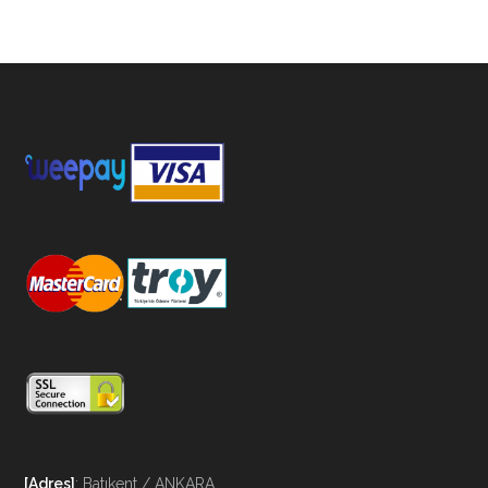
[Adres]
: Batıkent / ANKARA