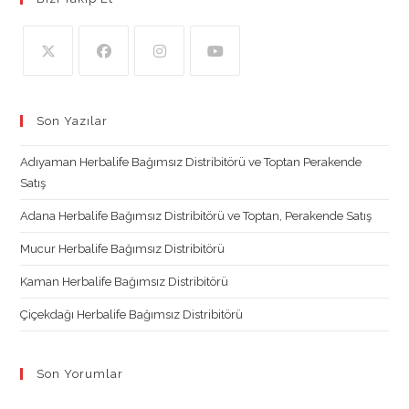
Opens
Opens
Opens
Opens
in
in
in
in
Son Yazılar
a
a
a
a
new
new
new
new
Adıyaman Herbalife Bağımsız Distribitörü ve Toptan Perakende
tab
tab
tab
tab
Satış
Adana Herbalife Bağımsız Distribitörü ve Toptan, Perakende Satış
Mucur Herbalife Bağımsız Distribitörü
Kaman Herbalife Bağımsız Distribitörü
Çiçekdağı Herbalife Bağımsız Distribitörü
Son Yorumlar