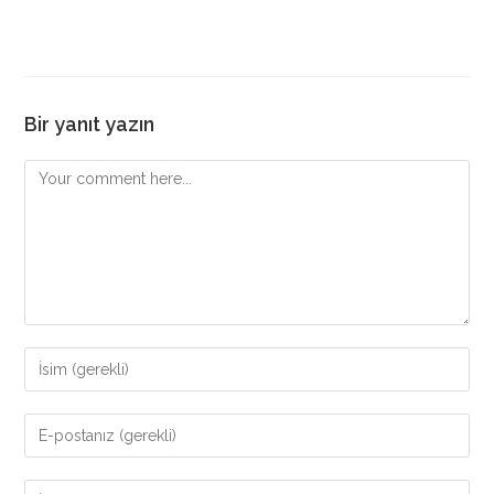
Bir yanıt yazın
Comment
Enter
your
name
Enter
or
your
username
email
Enter