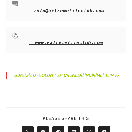
info@extremelifeclub.com
www.extremelifeclub.com
ÜCRETSİZ ÜYE OLUN TÜM ÜRÜNLERİ İNDİRİMLİ ALIN >>
SHARE
PLEASE SHARE THIS
THIS
CONTENT