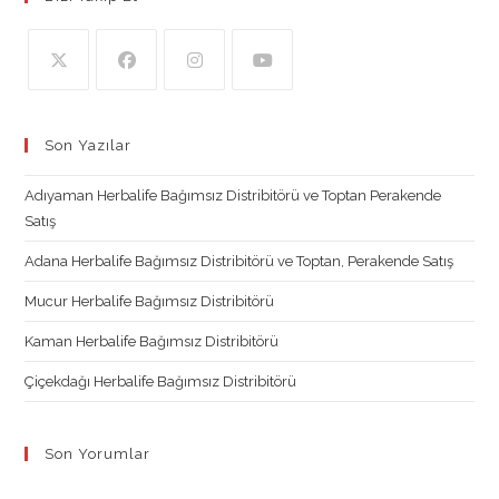
Opens
Opens
Opens
Opens
in
in
in
in
Son Yazılar
a
a
a
a
new
new
new
new
Adıyaman Herbalife Bağımsız Distribitörü ve Toptan Perakende
tab
tab
tab
tab
Satış
Adana Herbalife Bağımsız Distribitörü ve Toptan, Perakende Satış
Mucur Herbalife Bağımsız Distribitörü
Kaman Herbalife Bağımsız Distribitörü
Çiçekdağı Herbalife Bağımsız Distribitörü
Son Yorumlar