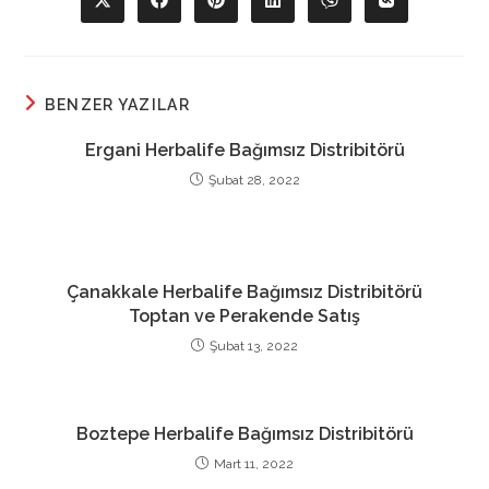
Opens
Opens
Opens
Opens
Opens
Opens
in
in
in
in
in
in
a
a
a
a
a
a
new
new
new
new
new
new
window
window
window
window
window
window
BENZER YAZILAR
Ergani Herbalife Bağımsız Distribitörü
Şubat 28, 2022
Çanakkale Herbalife Bağımsız Distribitörü
Toptan ve Perakende Satış
Şubat 13, 2022
Boztepe Herbalife Bağımsız Distribitörü
Mart 11, 2022