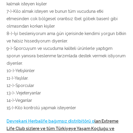
kalmak isteyen kişiler
7-)-Kilo almak isteyen ve bunun tüm vucuduna etki
etmesinden cok bölgesel orantısız (bel göbek basen) gibi
olmasından korkan kişiler
8-)-İyi besleniyorum ama ğün içerisinde kendimi yorgun bitkin
ve halsiz hissediyorum diyenler.
9-)-Sporcuyum ve vucuduma kaliteli ürünlerle yaptıgım
sporun yanısıra beslenme tarzımlada destek vermek istiyorum
diyenler.
10-)-Yetişkinler
11-)-Yaşlılar.
12-)-Sporcular
13-)-.Vejeteryanlar
14-)-Veganlar
15-)-Kilo kontrolü yapmak isteyenler
Devrekani Herbalife bağımsız distribitörü o
lan Extreme
Life Club sizlere ve tüm Türkiyeye Yaşam Koçluğu ve