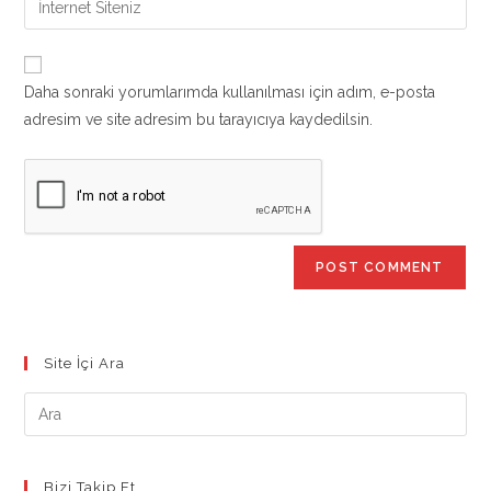
to
address
your
comment
to
website
comment
URL
Daha sonraki yorumlarımda kullanılması için adım, e-posta
(optional)
adresim ve site adresim bu tarayıcıya kaydedilsin.
Site İçi Ara
Bizi Takip Et