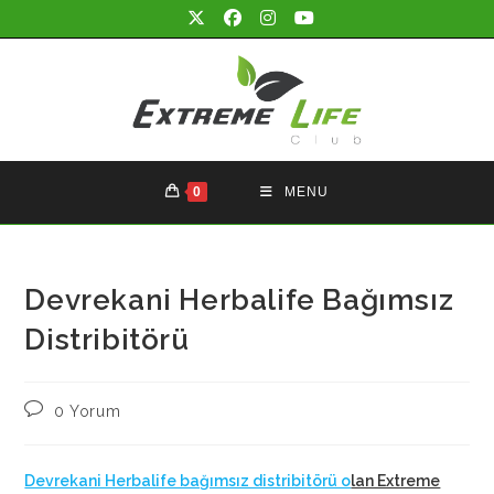
Skip
to
content
0
MENU
Devrekani Herbalife Bağımsız
Distribitörü
Post
0 Yorum
comments:
Devrekani Herbalife bağımsız distribitörü o
lan Extreme