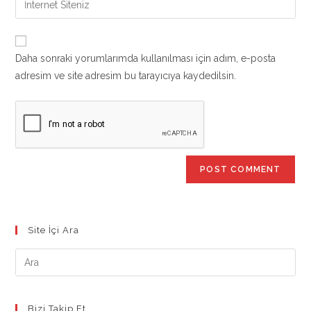
to
address
your
comment
to
website
comment
URL
Daha sonraki yorumlarımda kullanılması için adım, e-posta
(optional)
adresim ve site adresim bu tarayıcıya kaydedilsin.
Site İçi Ara
Bizi Takip Et