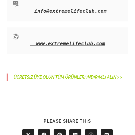
info@extremelifeclub.com
www.extremelifeclub.com
ÜCRETSİZ ÜYE OLUN TÜM ÜRÜNLERİ İNDİRİMLİ ALIN >>
SHARE
PLEASE SHARE THIS
THIS
CONTENT