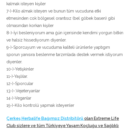
kalmak isteyen kişiler
7-)-Kilo almak isteyen ve bunun tüm vucuduna etki
etmesinden cok bölgesel orantısız (bel göbek basen) gibi
olmasından korkan kişiler
8-)-İyi besleniyorum ama ğün içerisinde kendimi yorgun bitkin
ve halsiz hissediyorum diyenler.
9-)-Sporcuyum ve vucuduma kaliteli ürünlerle yaptıgım
sporun yanısıra beslenme tarzımlada destek vermek istiyorum
diyenler.
10-)-Yetişkinler
11-)-Yaşlılar.
12-)-Sporcular
13-)-.Vejeteryanlar
14-)-Veganlar
15-)-Kilo kontrolü yapmak isteyenler
Çerkeş Herbalife Bağımsız Distribitörü
olan Extreme Life
Club sizlere ve tüm Türkiyeye Yaşam Koçluğu ve Sağlıklı