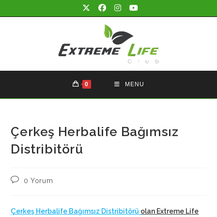
Skip
to
content
0
MENU
Çerkeş Herbalife Bağımsız
Distribitörü
Post
0 Yorum
comments:
Çerkeş Herbalife Bağımsız Distribitörü
olan Extreme Life