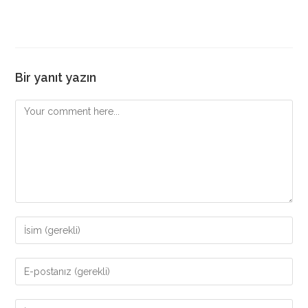
Bir yanıt yazın
Comment
Enter
your
name
Enter
or
your
username
email
Enter