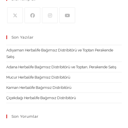
Opens
Opens
Opens
Opens
in
in
in
in
Son Yazılar
a
a
a
a
new
new
new
new
Adıyaman Herbalife Bağımsız Distribitörü ve Toptan Perakende
tab
tab
tab
tab
Satış
Adana Herbalife Bağımsız Distribitörü ve Toptan, Perakende Satış
Mucur Herbalife Bağımsız Distribitörü
Kaman Herbalife Bağımsız Distribitörü
Çiçekdağı Herbalife Bağımsız Distribitörü
Son Yorumlar