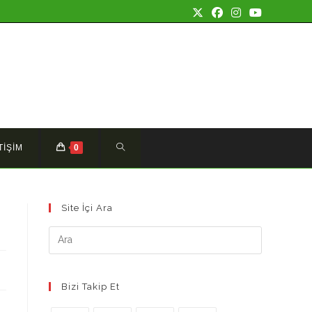
TOGGLE
TİŞİM
0
WEBSITE
Site İçi Ara
SEARCH
Bizi Takip Et