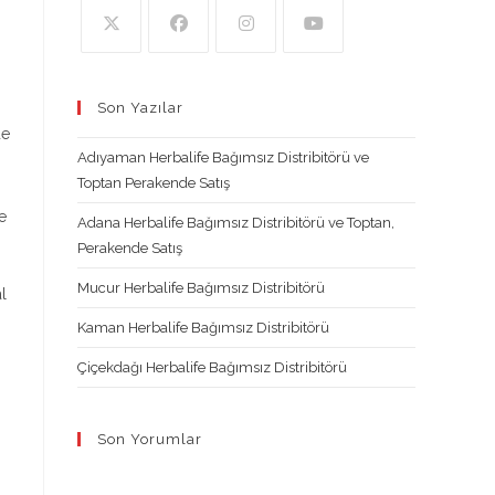
Opens
Opens
Opens
Opens
in
in
in
in
Son Yazılar
a
a
a
a
de
new
new
new
new
Adıyaman Herbalife Bağımsız Distribitörü ve
tab
tab
tab
tab
Toptan Perakende Satış
e
Adana Herbalife Bağımsız Distribitörü ve Toptan,
Perakende Satış
Mucur Herbalife Bağımsız Distribitörü
l
Kaman Herbalife Bağımsız Distribitörü
Çiçekdağı Herbalife Bağımsız Distribitörü
Son Yorumlar