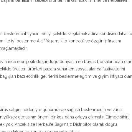
başarılı olmasının sebebi ürünlerin arkasındaki isimler ve herbalife’ın
beslenme ihtiyacını en iyi şekilde karşılamak adına kendisini daha ile
nı ile iyi beslenme Aktif Yaşam, kilo kontrolü ve özgür iş fırsatını
amaçlamaktadır.
şeyin ince elenip sık dokunduğu dünyanın en büyük borsalarından ola
kilde üretilen ürünleri pazara sunarken sosyal alanda faaliyetlerini
ğışları bazı etkinlik gelirlerini beslenme eğitim ve giyim ihtiyacı ola
irüs salgını nedeniyle günümüzde sağlıklı beslenmenin ve vücut
in yüksek olmasının önemi bir kez daha ortaya çıkmıştır. Elimde sihirli
ek yok. Ancak size Herbalife Bağımsız Distribitör olarak doğru
yi ve kilonuzu kontrol etmeyi öğretebilir.