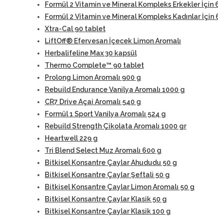
Formül 2 Vitamin ve Mineral Kompleks Erkekler İçin 
Formül 2 Vitamin ve Mineral Kompleks Kadınlar İçin 
Xtra-Cal 90 tablet
LiftOff® Efervesan İçecek Limon Aromalı
Herbalifeline Max 30 kapsül
Thermo Complete™ 90 tablet
Prolong Limon Aromalı 900 g
Rebuild Endurance Vanilya Aromalı 1000 g
CR7 Drive Açai Aromalı 540 g
Formül 1 Sport Vanilya Aromalı 524 g
Rebuild Strength Çikolata Aromalı 1000 gr
Heartwell 229 g
Tri Blend Select Muz Aromalı 600 g
Bitkisel Konsantre Çaylar Ahududu 50 g
Bitkisel Konsantre Çaylar Şeftali 50 g
Bitkisel Konsantre Çaylar Limon Aromalı 50 g
Bitkisel Konsantre Çaylar Klasik 50 g
Bitkisel Konsantre Çaylar Klasik 100 g