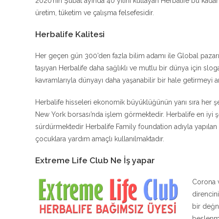
2020’nin Şubat ayında 40 yılını kutlayan Herbalife bu kadar 
üretim, tüketim ve çalışma felsefesidir.
Herbalife Kalitesi
Her geçen gün 300’den fazla bilim adamı ile Global pazarın 
taşıyan Herbalife daha sağlıklı ve mutlu bir dünya için sloga
kavramlarıyla dünyayı daha yaşanabilir bir hale getirmeyi 
Herbalife hisseleri ekonomik büyüklüğünün yanı sıra her 
New York borsası’nda işlem görmektedir. Herbalife en iyi şe
sürdürmektedir Herbalife Family foundation adıyla yapılan ba
çocuklara yardım amaçlı kullanılmaktadır.
Extreme Life Club Ne İş yapar
Corona v
direncin
bir değn
beslenme