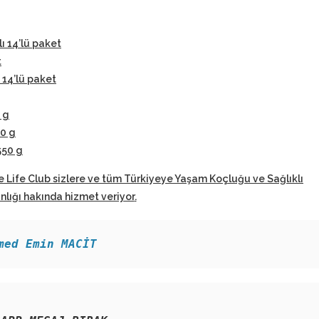
lı 14’lü paket
t
 14’lü paket
 g
50 g
550 g
e Life Club sizlere ve tüm Türkiyeye Yaşam Koçluğu ve Sağlıklı
ığı hakında hizmet veriyor
.
med Emin MACİT