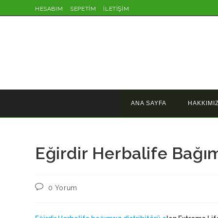
Skip
HESABIM
SEPETİM
İLETİŞİM
to
content
ANA SAYFA
HAKKIMI
Eğirdir Herbalife Bağım
Post
0 Yorum
comments: