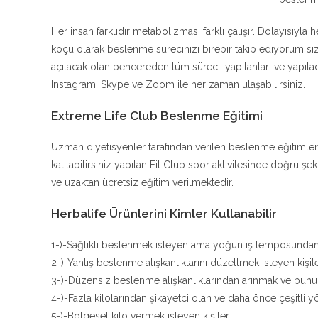
Her insan farklıdır metabolizması farklı çalışır. Dolayısıyla 
koçu olarak beslenme sürecinizi birebir takip ediyorum 
açılacak olan pencereden tüm süreci, yapılanları ve yapıla
Instagram, Skype ve Zoom ile her zaman ulaşabilirsiniz.
Extreme Life Club Beslenme Eğitimi
Uzman diyetisyenler tarafından verilen beslenme eğitimler
katılabilirsiniz yapılan Fit Club spor aktivitesinde doğru 
ve uzaktan ücretsiz eğitim verilmektedir.
Herbalife Ürünlerini Kimler Kullanabilir
1-)-Sağlıklı beslenmek isteyen ama yoğun iş temposunda
2-)-Yanlış beslenme alışkanlıklarını düzeltmek isteyen kişil
3-)-Düzensiz beslenme alışkanlıklarından arınmak ve bunu b
4-)-Fazla kilolarından şikayetci olan ve daha önce çeşitli
5-)-Bölgesel kilo vermek isteyen kişiler.