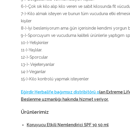
6-)-Çok sık kilo alıp kilo veren ve sabit kilosunda fit vücudu
7-)-Kilo almak isteyen ve bunun tüm vucuduna etki etmesi
kişiler
8-)-İyi besleniyorum ama ğün içerisinde kendimi yorgun bi
9-)-Sporcuyum ve vucuduma kaliteli ürünlerle yaptıgım sp
10-)-Yetişkinler
11-)-Yaşlılar.
12-)-Sporcular
13-)-.Vejeteryanlar
14-)-Veganlar
15-)-Kilo kontrolü yapmak isteyenler
Eğirdir Herbalife bağımsız distribitörü o
lan Extreme Lif
Beslenme uzmanlığı hakında hizmet veriyor
.
Ürünlerimiz
Koruyucu Etkili Nemlendirici SPF 30 50 ml