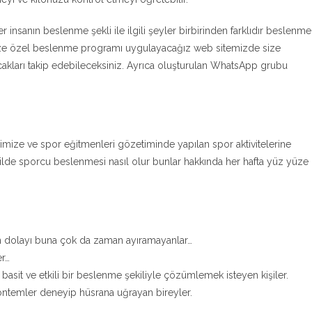
her insanın beslenme şekli ile ilgili şeyler birbirinden farklıdır beslenme
size özel beslenme programı uygulayacağız web sitemizde size
cakları takip edebileceksiniz. Ayrıca oluşturulan WhatsApp grubu
imize ve spor eğitmenleri gözetiminde yapılan spor aktivitelerine
şekilde sporcu beslenmesi nasıl olur bunlar hakkında her hafta yüz yüze
n dolayı buna çok da zaman ayıramayanlar…
er…
asit ve etkili bir beslenme şekiliyle çözümlemek isteyen kişiler.
 yöntemler deneyip hüsrana uğrayan bireyler.