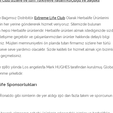
e Club sizlere ve tüm Türkiyeye Yaşam Koçluğu ve Sağlıklı
e Bağımsız Distribitör
Extreme Life Club
Olarak Herbalife Ürünlerini
in her yerine göndererek hizmet veriyoruz. Sitemizde bulunan
n hepsi Herbalife ürünleridir. Herbalife ürünleri almak istediğinizde siz
iletişime geçebilir ve çalışanlarımızdan ürünler hakkında detaylı bilgi
siniz. Müşteri memnuniyetini ön planda tutan firmamız sizlere her türlü
eve seve yardımcı olacaktır. Sizde kaliteli bir hizmet almak için biziml
e geçmelisiniz.
e 1980 yılında Los angeles’ta Mark HUGHES tarafından kurulmuş Globa
nme şirketidir.
ife Sponsorlukları
no Ronaldo gibi isimlerin de yer aldığı 190 dan fazla takım ve sporcunun