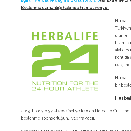
Eğirdir Herbalife bağımsız distribitörü o
lan Extreme Lif
Beslenme uzmanlığı hakında hizmet veriyor
.
Herbalif
Türkiyen
ürünleri
bizimle 
alabilir
konuda s
iletişim
Herbalif
bir besle
Herbal
2019 itibariyle 97 ülkede faaliyette olan Herbalife Cristia
beslenme sponsorluğunu yapmaktadır.