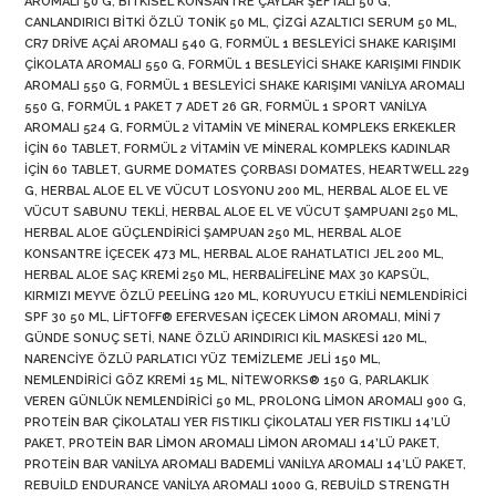
AROMALI 50 G
,
BITKISEL KONSANTRE ÇAYLAR ŞEFTALI 50 G
,
CANLANDIRICI BITKI ÖZLÜ TONIK 50 ML
,
ÇIZGI AZALTICI SERUM 50 ML
,
CR7 DRIVE AÇAI AROMALI 540 G
,
FORMÜL 1 BESLEYICI SHAKE KARIŞIMI
ÇIKOLATA AROMALI 550 G
,
FORMÜL 1 BESLEYICI SHAKE KARIŞIMI FINDIK
AROMALI 550 G
,
FORMÜL 1 BESLEYICI SHAKE KARIŞIMI VANILYA AROMALI
550 G
,
FORMÜL 1 PAKET 7 ADET 26 GR
,
FORMÜL 1 SPORT VANILYA
AROMALI 524 G
,
FORMÜL 2 VITAMIN VE MINERAL KOMPLEKS ERKEKLER
İÇIN 60 TABLET
,
FORMÜL 2 VITAMIN VE MINERAL KOMPLEKS KADINLAR
İÇIN 60 TABLET
,
GURME DOMATES ÇORBASI DOMATES
,
HEARTWELL 229
G
,
HERBAL ALOE EL VE VÜCUT LOSYONU 200 ML
,
HERBAL ALOE EL VE
VÜCUT SABUNU TEKLI
,
HERBAL ALOE EL VE VÜCUT ŞAMPUANI 250 ML
,
HERBAL ALOE GÜÇLENDIRICI ŞAMPUAN 250 ML
,
HERBAL ALOE
KONSANTRE İÇECEK 473 ML
,
HERBAL ALOE RAHATLATICI JEL 200 ML
,
HERBAL ALOE SAÇ KREMI 250 ML
,
HERBALIFELINE MAX 30 KAPSÜL
,
KIRMIZI MEYVE ÖZLÜ PEELING 120 ML
,
KORUYUCU ETKILI NEMLENDIRICI
SPF 30 50 ML
,
LIFTOFF® EFERVESAN İÇECEK LIMON AROMALI
,
MINI 7
GÜNDE SONUÇ SETI
,
NANE ÖZLÜ ARINDIRICI KIL MASKESI 120 ML
,
NARENCIYE ÖZLÜ PARLATICI YÜZ TEMIZLEME JELI 150 ML
,
NEMLENDIRICI GÖZ KREMI 15 ML
,
NITEWORKS® 150 G
,
PARLAKLIK
VEREN GÜNLÜK NEMLENDIRICI 50 ML
,
PROLONG LIMON AROMALI 900 G
,
PROTEIN BAR ÇIKOLATALI YER FISTIKLI ÇIKOLATALI YER FISTIKLI 14’LÜ
PAKET
,
PROTEIN BAR LIMON AROMALI LIMON AROMALI 14’LÜ PAKET
,
PROTEIN BAR VANILYA AROMALI BADEMLI VANILYA AROMALI 14’LÜ PAKET
,
REBUILD ENDURANCE VANILYA AROMALI 1000 G
,
REBUILD STRENGTH