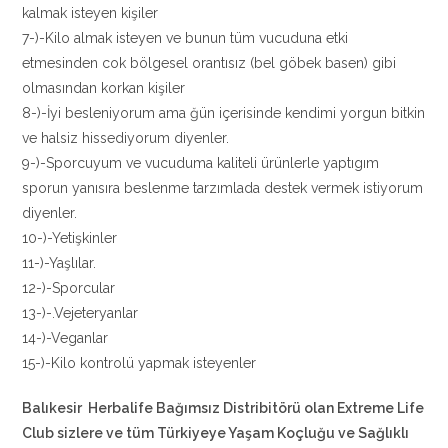
kalmak isteyen kişiler
7-)-Kilo almak isteyen ve bunun tüm vucuduna etki
etmesinden cok bölgesel orantısız (bel göbek basen) gibi
olmasından korkan kişiler
8-)-İyi besleniyorum ama ğün içerisinde kendimi yorgun bitkin
ve halsiz hissediyorum diyenler.
9-)-Sporcuyum ve vucuduma kaliteli ürünlerle yaptıgım
sporun yanısıra beslenme tarzımlada destek vermek istiyorum
diyenler.
10-)-Yetişkinler
11-)-Yaşlılar.
12-)-Sporcular
13-)-.Vejeteryanlar
14-)-Veganlar
15-)-Kilo kontrolü yapmak isteyenler
Balıkesir Herbalife Bağımsız Distribitörü olan Extreme Life
Club sizlere ve tüm Türkiyeye Yaşam Koçluğu ve Sağlıklı