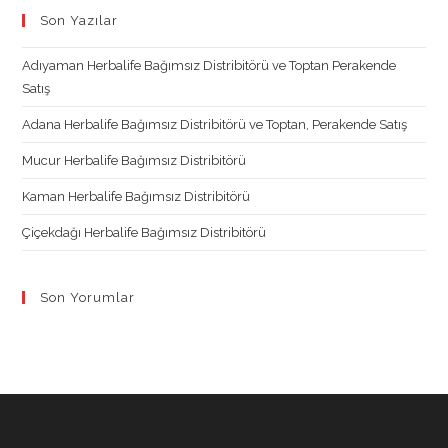
in
in
in
in
Son Yazılar
a
a
a
a
new
new
new
new
Adıyaman Herbalife Bağımsız Distribitörü ve Toptan Perakende
tab
tab
tab
tab
Satış
Adana Herbalife Bağımsız Distribitörü ve Toptan, Perakende Satış
Mucur Herbalife Bağımsız Distribitörü
Kaman Herbalife Bağımsız Distribitörü
Çiçekdağı Herbalife Bağımsız Distribitörü
Son Yorumlar