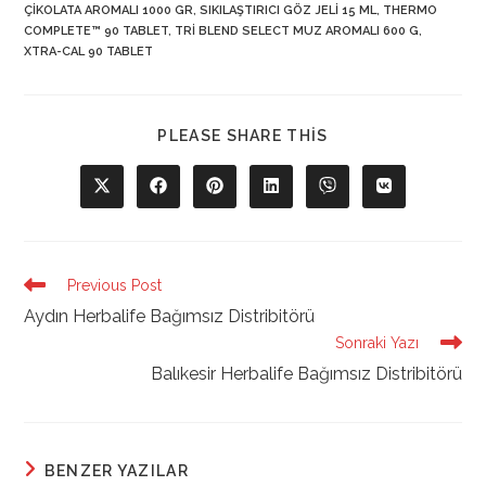
ÇIKOLATA AROMALI 1000 GR
,
SIKILAŞTIRICI GÖZ JELI 15 ML
,
THERMO
COMPLETE™ 90 TABLET
,
TRI BLEND SELECT MUZ AROMALI 600 G
,
XTRA-CAL 90 TABLET
SHARE
PLEASE SHARE THIS
THIS
CONTENT
Opens
Opens
Opens
Opens
Opens
Opens
in
in
in
in
in
in
a
a
a
a
a
a
new
new
new
new
new
new
window
window
window
window
window
window
Read
Previous Post
more
Aydın Herbalife Bağımsız Distribitörü
articles
Sonraki Yazı
Balıkesir Herbalife Bağımsız Distribitörü
BENZER YAZILAR