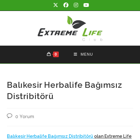
Skip
to
content
0
MENU
Balıkesir Herbalife Bağımsız
Distribitörü
Post
0 Yorum
comments:
Balıkesir Herbalife Bağımsız Distribitörü
olan Extreme Life