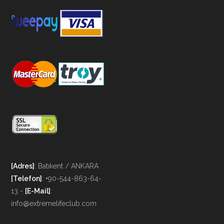
[Adres]
: Batıkent / ANKARA
[Telefon]
: +90-544-863-64-
13 -
[E-Mail]
:
info@extremelifeclub.com