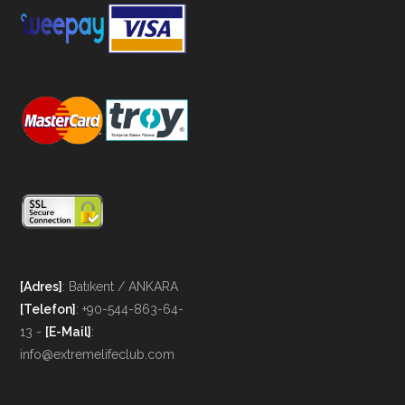
[Adres]
: Batıkent / ANKARA
[Telefon]
: +90-544-863-64-
13 -
[E-Mail]
:
info@extremelifeclub.com