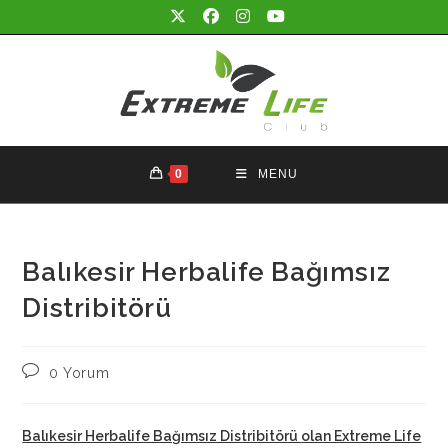
Skip
to
content
0
MENU
Balıkesir Herbalife Bağımsız
Distribitörü
Post
0 Yorum
comments:
Balıkesir Herbalife Bağımsız Distribitörü
olan Extreme Life