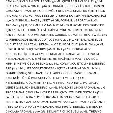
CANLANDIRICI BITKI ÖZLÜ TONIK 50 ML
,
ÇIZGI AZALTICI SERUM 50 ML
,
CR7 DRIVE AÇAI AROMALI 540 G
,
FORMÜL 1 BESLEYICI SHAKE KARIŞIMI
ÇIKOLATA AROMALI 550 G
,
FORMÜL 1 BESLEYICI SHAKE KARIŞIMI FINDIK
AROMALI 550 G
,
FORMÜL 1 BESLEYICI SHAKE KARIŞIMI VANILYA AROMALI
550 G
,
FORMÜL 1 PAKET 7 ADET 26 GR
,
FORMÜL 1 SPORT VANILYA
AROMALI 524 G
,
FORMÜL 2 VITAMIN VE MINERAL KOMPLEKS ERKEKLER
İÇIN 60 TABLET
,
FORMÜL 2 VITAMIN VE MINERAL KOMPLEKS KADINLAR
İÇIN 60 TABLET
,
GURME DOMATES ÇORBASI DOMATES
,
HEARTWELL 229
G
,
HERBAL ALOE EL VE VÜCUT LOSYONU 200 ML
,
HERBAL ALOE EL VE
VÜCUT SABUNU TEKLI
,
HERBAL ALOE EL VE VÜCUT ŞAMPUANI 250 ML
,
HERBAL ALOE GÜÇLENDIRICI ŞAMPUAN 250 ML
,
HERBAL ALOE
KONSANTRE İÇECEK 473 ML
,
HERBAL ALOE RAHATLATICI JEL 200 ML
,
HERBAL ALOE SAÇ KREMI 250 ML
,
HERBALIFELINE MAX 30 KAPSÜL
,
KIRMIZI MEYVE ÖZLÜ PEELING 120 ML
,
KORUYUCU ETKILI NEMLENDIRICI
SPF 30 50 ML
,
LIFTOFF® EFERVESAN İÇECEK LIMON AROMALI
,
MINI 7
GÜNDE SONUÇ SETI
,
NANE ÖZLÜ ARINDIRICI KIL MASKESI 120 ML
,
NARENCIYE ÖZLÜ PARLATICI YÜZ TEMIZLEME JELI 150 ML
,
NEMLENDIRICI GÖZ KREMI 15 ML
,
NITEWORKS® 150 G
,
PARLAKLIK
VEREN GÜNLÜK NEMLENDIRICI 50 ML
,
PROLONG LIMON AROMALI 900 G
,
PROTEIN BAR ÇIKOLATALI YER FISTIKLI ÇIKOLATALI YER FISTIKLI 14’LÜ
PAKET
,
PROTEIN BAR LIMON AROMALI LIMON AROMALI 14’LÜ PAKET
,
PROTEIN BAR VANILYA AROMALI BADEMLI VANILYA AROMALI 14’LÜ PAKET
,
REBUILD ENDURANCE VANILYA AROMALI 1000 G
,
REBUILD STRENGTH
ÇIKOLATA AROMALI 1000 GR
,
SIKILAŞTIRICI GÖZ JELI 15 ML
,
THERMO