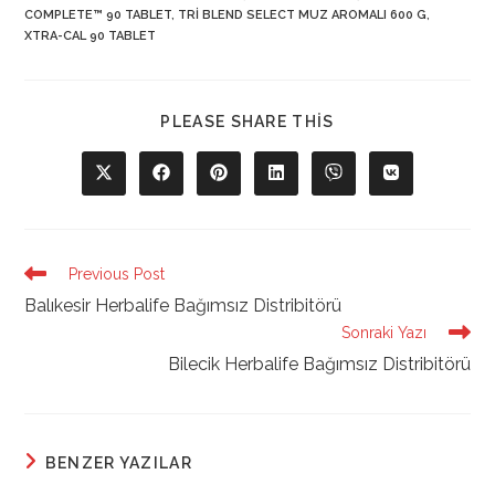
COMPLETE™ 90 TABLET
,
TRI BLEND SELECT MUZ AROMALI 600 G
,
XTRA-CAL 90 TABLET
SHARE
PLEASE SHARE THIS
THIS
CONTENT
Opens
Opens
Opens
Opens
Opens
Opens
in
in
in
in
in
in
a
a
a
a
a
a
new
new
new
new
new
new
window
window
window
window
window
window
Read
Previous Post
more
Balıkesir Herbalife Bağımsız Distribitörü
articles
Sonraki Yazı
Bilecik Herbalife Bağımsız Distribitörü
BENZER YAZILAR