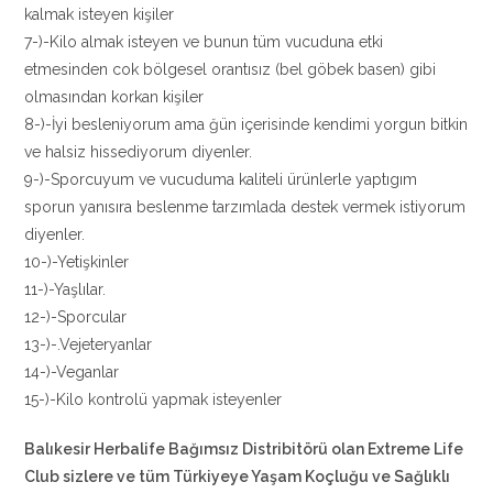
kalmak isteyen kişiler
7-)-Kilo almak isteyen ve bunun tüm vucuduna etki
etmesinden cok bölgesel orantısız (bel göbek basen) gibi
olmasından korkan kişiler
8-)-İyi besleniyorum ama ğün içerisinde kendimi yorgun bitkin
ve halsiz hissediyorum diyenler.
9-)-Sporcuyum ve vucuduma kaliteli ürünlerle yaptıgım
sporun yanısıra beslenme tarzımlada destek vermek istiyorum
diyenler.
10-)-Yetişkinler
11-)-Yaşlılar.
12-)-Sporcular
13-)-.Vejeteryanlar
14-)-Veganlar
15-)-Kilo kontrolü yapmak isteyenler
Balıkesir Herbalife Bağımsız Distribitörü olan Extreme Life
Club sizlere ve tüm Türkiyeye Yaşam Koçluğu ve Sağlıklı