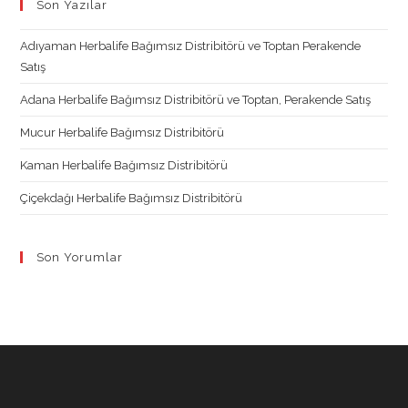
Son Yazılar
a
a
a
a
new
new
new
new
Adıyaman Herbalife Bağımsız Distribitörü ve Toptan Perakende
tab
tab
tab
tab
Satış
Adana Herbalife Bağımsız Distribitörü ve Toptan, Perakende Satış
Mucur Herbalife Bağımsız Distribitörü
Kaman Herbalife Bağımsız Distribitörü
Çiçekdağı Herbalife Bağımsız Distribitörü
Son Yorumlar