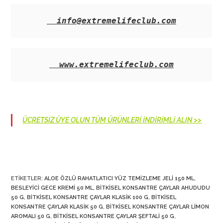
info@extremelifeclub.com
www.extremelifeclub.com
ÜCRETSİZ ÜYE OLUN TÜM ÜRÜNLERİ İNDİRİMLİ ALIN >>
ETIKETLER
:
ALOE ÖZLÜ RAHATLATICI YÜZ TEMIZLEME JELI 150 ML
,
BESLEYICI GECE KREMI 50 ML
,
BITKISEL KONSANTRE ÇAYLAR AHUDUDU
50 G
,
BITKISEL KONSANTRE ÇAYLAR KLASIK 100 G
,
BITKISEL
KONSANTRE ÇAYLAR KLASIK 50 G
,
BITKISEL KONSANTRE ÇAYLAR LIMON
AROMALI 50 G
,
BITKISEL KONSANTRE ÇAYLAR ŞEFTALI 50 G
,