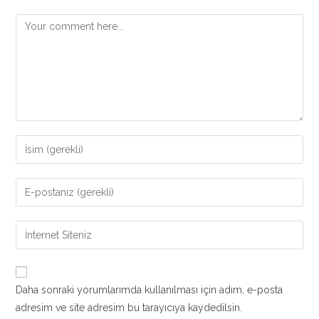
Comment
Enter
your
name
Enter
or
your
username
email
Enter
to
address
your
comment
to
website
comment
URL
Daha sonraki yorumlarımda kullanılması için adım, e-posta
(optional)
adresim ve site adresim bu tarayıcıya kaydedilsin.