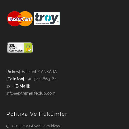
[Adres]
: Batıkent / ANKARA
[Telefon]
: +90-544-863-64-
13 -
[E-Mail]
:
info@extremelifeclub.com
Politika Ve Hükümler
Gizlilik ve Güvenlik Politikası