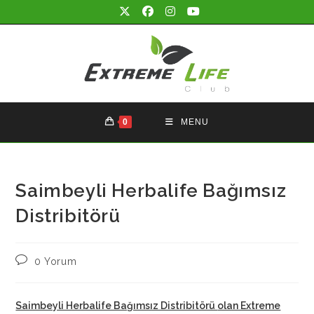
Skip
to
content
0
MENU
Saimbeyli Herbalife Bağımsız
Distribitörü
Post
0 Yorum
comments:
Saimbeyli Herbalife Bağımsız Distribitörü
olan Extreme