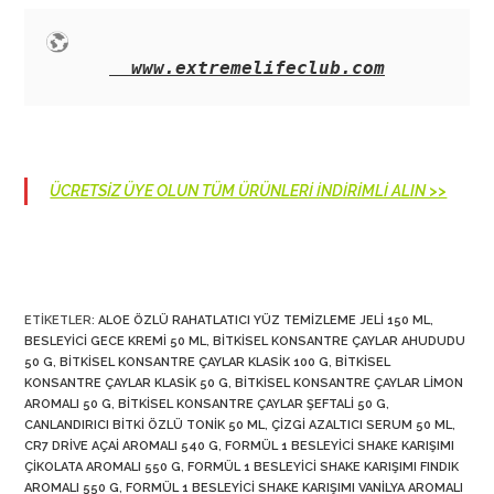
www.extremelifeclub.com
ÜCRETSİZ ÜYE OLUN TÜM ÜRÜNLERİ İNDİRİMLİ ALIN >>
ETIKETLER
:
ALOE ÖZLÜ RAHATLATICI YÜZ TEMIZLEME JELI 150 ML
,
BESLEYICI GECE KREMI 50 ML
,
BITKISEL KONSANTRE ÇAYLAR AHUDUDU
50 G
,
BITKISEL KONSANTRE ÇAYLAR KLASIK 100 G
,
BITKISEL
KONSANTRE ÇAYLAR KLASIK 50 G
,
BITKISEL KONSANTRE ÇAYLAR LIMON
AROMALI 50 G
,
BITKISEL KONSANTRE ÇAYLAR ŞEFTALI 50 G
,
CANLANDIRICI BITKI ÖZLÜ TONIK 50 ML
,
ÇIZGI AZALTICI SERUM 50 ML
,
CR7 DRIVE AÇAI AROMALI 540 G
,
FORMÜL 1 BESLEYICI SHAKE KARIŞIMI
ÇIKOLATA AROMALI 550 G
,
FORMÜL 1 BESLEYICI SHAKE KARIŞIMI FINDIK
AROMALI 550 G
,
FORMÜL 1 BESLEYICI SHAKE KARIŞIMI VANILYA AROMALI