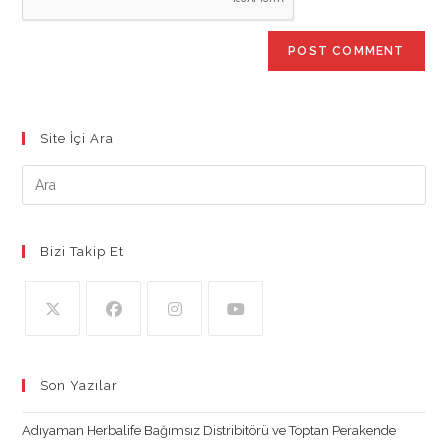
Site İçi Ara
Bizi Takip Et
Opens
Opens
Opens
Opens
in
in
in
in
Son Yazılar
a
a
a
a
new
new
new
new
Adıyaman Herbalife Bağımsız Distribitörü ve Toptan Perakende
tab
tab
tab
tab