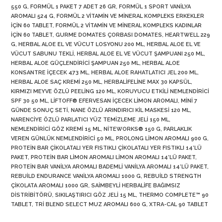
550 G
,
FORMÜL 1 PAKET 7 ADET 26 GR
,
FORMÜL 1 SPORT VANILYA
AROMALI 524 G
,
FORMÜL 2 VITAMIN VE MINERAL KOMPLEKS ERKEKLER
İÇIN 60 TABLET
,
FORMÜL 2 VITAMIN VE MINERAL KOMPLEKS KADINLAR
İÇIN 60 TABLET
,
GURME DOMATES ÇORBASI DOMATES
,
HEARTWELL 229
G
,
HERBAL ALOE EL VE VÜCUT LOSYONU 200 ML
,
HERBAL ALOE EL VE
VÜCUT SABUNU TEKLI
,
HERBAL ALOE EL VE VÜCUT ŞAMPUANI 250 ML
,
HERBAL ALOE GÜÇLENDIRICI ŞAMPUAN 250 ML
,
HERBAL ALOE
KONSANTRE İÇECEK 473 ML
,
HERBAL ALOE RAHATLATICI JEL 200 ML
,
HERBAL ALOE SAÇ KREMI 250 ML
,
HERBALIFELINE MAX 30 KAPSÜL
,
KIRMIZI MEYVE ÖZLÜ PEELING 120 ML
,
KORUYUCU ETKILI NEMLENDIRICI
SPF 30 50 ML
,
LIFTOFF® EFERVESAN İÇECEK LIMON AROMALI
,
MINI 7
GÜNDE SONUÇ SETI
,
NANE ÖZLÜ ARINDIRICI KIL MASKESI 120 ML
,
NARENCIYE ÖZLÜ PARLATICI YÜZ TEMIZLEME JELI 150 ML
,
NEMLENDIRICI GÖZ KREMI 15 ML
,
NITEWORKS® 150 G
,
PARLAKLIK
VEREN GÜNLÜK NEMLENDIRICI 50 ML
,
PROLONG LIMON AROMALI 900 G
,
PROTEIN BAR ÇIKOLATALI YER FISTIKLI ÇIKOLATALI YER FISTIKLI 14’LÜ
PAKET
,
PROTEIN BAR LIMON AROMALI LIMON AROMALI 14’LÜ PAKET
,
PROTEIN BAR VANILYA AROMALI BADEMLI VANILYA AROMALI 14’LÜ PAKET
,
REBUILD ENDURANCE VANILYA AROMALI 1000 G
,
REBUILD STRENGTH
ÇIKOLATA AROMALI 1000 GR
,
SAIMBEYLI HERBALIFE BAĞIMSIZ
DISTRIBITÖRÜ
,
SIKILAŞTIRICI GÖZ JELI 15 ML
,
THERMO COMPLETE™ 90
TABLET
,
TRI BLEND SELECT MUZ AROMALI 600 G
,
XTRA-CAL 90 TABLET