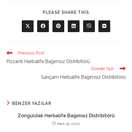
SHARE
PLEASE SHARE THIS
THIS
CONTENT
Opens
Opens
Opens
Opens
Opens
Opens
in
in
in
in
in
in
a
a
a
a
a
a
new
new
new
new
new
new
window
window
window
window
window
window
Read
Previous Post
more
Pozantı Herbalife Bağımsız Distribitörü
articles
Sonraki Yazı
Sarıçam Herbalife Bağımsız Distribitörü
BENZER YAZILAR
Zonguldak Herbalife Bağımsız Distribitörü
Mart 29, 2020