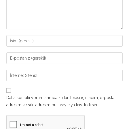
Enter
your
name
Enter
or
your
username
email
Enter
to
address
your
comment
to
website
comment
URL
Daha sonraki yorumlarımda kullanılması için adım, e-posta
(optional)
adresim ve site adresim bu tarayıcıya kaydedilsin.