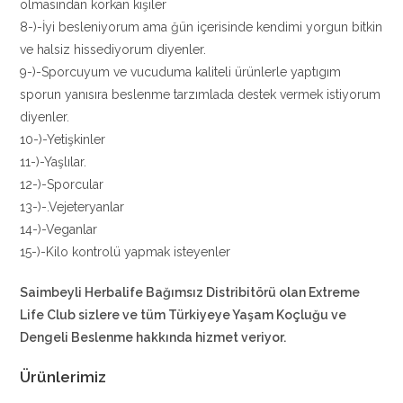
olmasından korkan kişiler
8-)-İyi besleniyorum ama ğün içerisinde kendimi yorgun bitkin
ve halsiz hissediyorum diyenler.
9-)-Sporcuyum ve vucuduma kaliteli ürünlerle yaptıgım
sporun yanısıra beslenme tarzımlada destek vermek istiyorum
diyenler.
10-)-Yetişkinler
11-)-Yaşlılar.
12-)-Sporcular
13-)-.Vejeteryanlar
14-)-Veganlar
15-)-Kilo kontrolü yapmak isteyenler
Saimbeyli Herbalife Bağımsız Distribitörü
olan Extreme
Life Club sizlere ve tüm Türkiyeye Yaşam Koçluğu ve
Dengeli Beslenme hakkında hizmet veriyor.
Ürünlerimiz