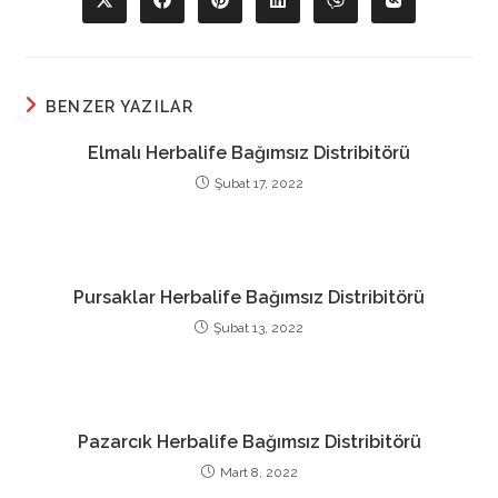
Opens
Opens
Opens
Opens
Opens
Opens
in
in
in
in
in
in
a
a
a
a
a
a
new
new
new
new
new
new
window
window
window
window
window
window
BENZER YAZILAR
Elmalı Herbalife Bağımsız Distribitörü
Şubat 17, 2022
Pursaklar Herbalife Bağımsız Distribitörü
Şubat 13, 2022
Pazarcık Herbalife Bağımsız Distribitörü
Mart 8, 2022