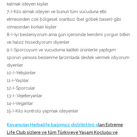
kalmak isteyen kişiler
7-)-Kilo almak isteyen ve bunun tüm vucuduna etki
etmesinden cok bölgesel orantısız (bel göbek basen) gibi
olmasından korkan kişiler
8-)-İyi besleniyorum ama ğün içerisinde kendimi yorgun bitkin
ve halsiz hissediyorum diyenler.
9-)-Sporcuyum ve vucuduma kaliteli ürünlerle yaptıgım
sporun yanısıra beslenme tarzımlada destek vermek istiyorum
diyenler.
10-)-Yetişkinler
11-)-Yaşlılar.
12-)-Sporcular
13-)-.Vejeteryanlar
14-)-Veganlar
15-)-Kilo kontrolü yapmak isteyenler
Kovancılar Herbalife bağımsız distribitörü o
lan Extreme
Life Club sizlere ve tüm Türkiyeye Yaşam Koçluğu ve