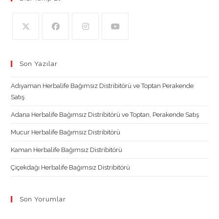
Opens
Opens
Opens
Opens
in
in
in
in
Son Yazılar
a
a
a
a
new
new
new
new
Adıyaman Herbalife Bağımsız Distribitörü ve Toptan Perakende
tab
tab
tab
tab
Satış
Adana Herbalife Bağımsız Distribitörü ve Toptan, Perakende Satış
Mucur Herbalife Bağımsız Distribitörü
Kaman Herbalife Bağımsız Distribitörü
Çiçekdağı Herbalife Bağımsız Distribitörü
Son Yorumlar