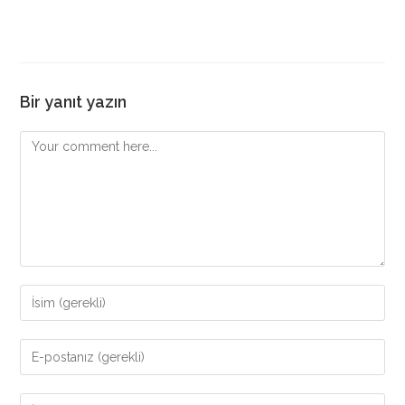
Bir yanıt yazın
Comment
Enter
your
name
Enter
or
your
username
email
Enter