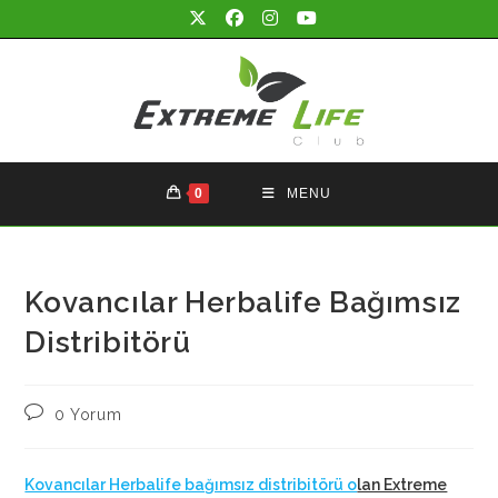
Skip
to
content
0
MENU
Kovancılar Herbalife Bağımsız
Distribitörü
Post
0 Yorum
comments:
Kovancılar Herbalife bağımsız distribitörü o
lan Extreme