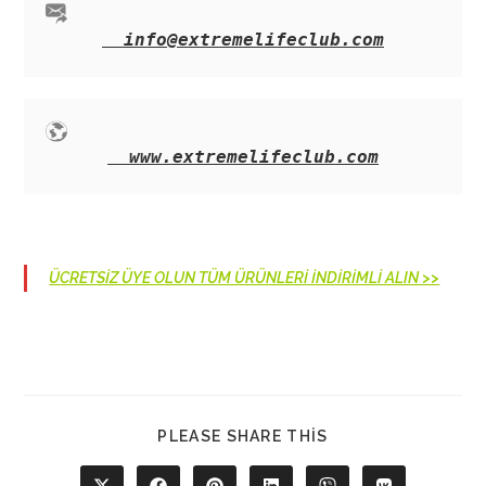
info@extremelifeclub.com
www.extremelifeclub.com
ÜCRETSİZ ÜYE OLUN TÜM ÜRÜNLERİ İNDİRİMLİ ALIN >>
SHARE
PLEASE SHARE THIS
THIS
CONTENT