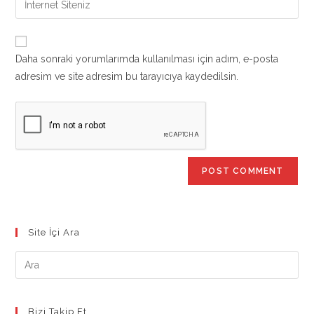
to
address
your
comment
to
website
comment
URL
Daha sonraki yorumlarımda kullanılması için adım, e-posta
(optional)
adresim ve site adresim bu tarayıcıya kaydedilsin.
Site İçi Ara
Bizi Takip Et