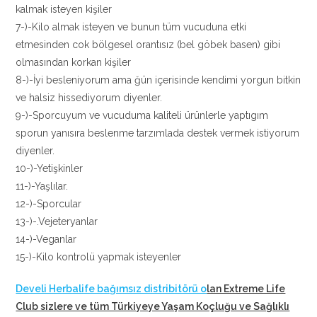
kalmak isteyen kişiler
7-)-Kilo almak isteyen ve bunun tüm vucuduna etki
etmesinden cok bölgesel orantısız (bel göbek basen) gibi
olmasından korkan kişiler
8-)-İyi besleniyorum ama ğün içerisinde kendimi yorgun bitkin
ve halsiz hissediyorum diyenler.
9-)-Sporcuyum ve vucuduma kaliteli ürünlerle yaptıgım
sporun yanısıra beslenme tarzımlada destek vermek istiyorum
diyenler.
10-)-Yetişkinler
11-)-Yaşlılar.
12-)-Sporcular
13-)-.Vejeteryanlar
14-)-Veganlar
15-)-Kilo kontrolü yapmak isteyenler
Develi Herbalife bağımsız distribitörü o
lan Extreme Life
Club sizlere ve tüm Türkiyeye Yaşam Koçluğu ve Sağlıklı