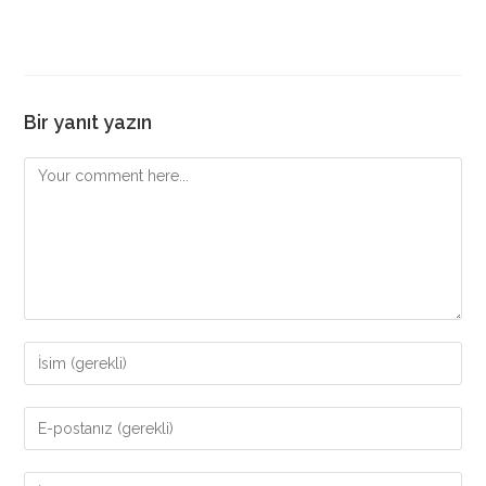
Bir yanıt yazın
Comment
Enter
your
name
Enter
or
your
username
email
Enter