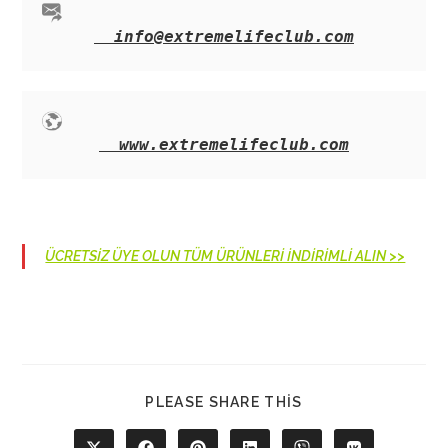
info@extremelifeclub.com
www.extremelifeclub.com
ÜCRETSİZ ÜYE OLUN TÜM ÜRÜNLERİ İNDİRİMLİ ALIN >>
SHARE
PLEASE SHARE THIS
THIS
CONTENT