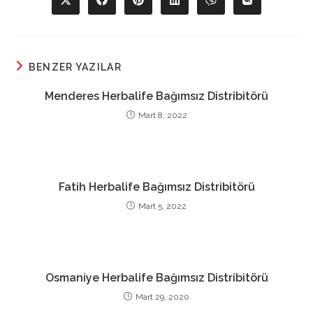
Opens
Opens
Opens
Opens
Opens
Opens
in
in
in
in
in
in
a
a
a
a
a
a
new
new
new
new
new
new
window
window
window
window
window
window
BENZER YAZILAR
Menderes Herbalife Bağımsız Distribitörü
Mart 8, 2022
Fatih Herbalife Bağımsız Distribitörü
Mart 5, 2022
Osmaniye Herbalife Bağımsız Distribitörü
Mart 29, 2020