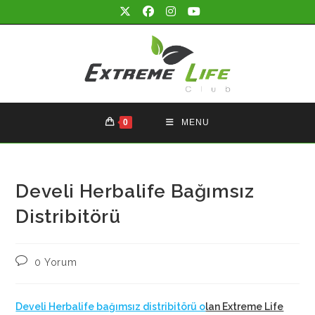
Skip
to
content
0
MENU
Develi Herbalife Bağımsız
Distribitörü
Post
0 Yorum
comments:
Develi Herbalife bağımsız distribitörü o
lan Extreme Life