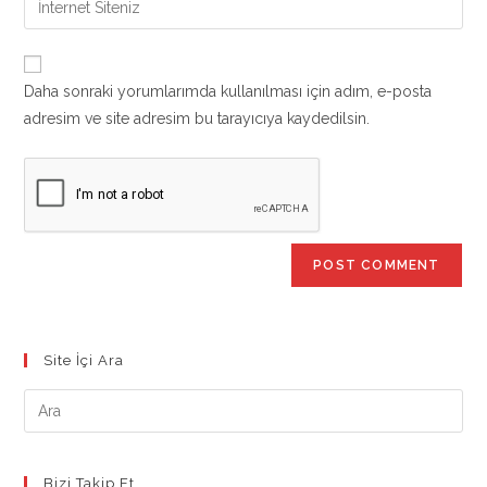
to
address
your
comment
to
website
comment
URL
Daha sonraki yorumlarımda kullanılması için adım, e-posta
(optional)
adresim ve site adresim bu tarayıcıya kaydedilsin.
Site İçi Ara
Bizi Takip Et