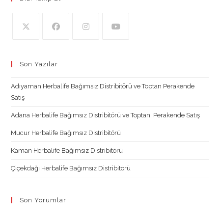
Opens
Opens
Opens
Opens
in
in
in
in
Son Yazılar
a
a
a
a
new
new
new
new
Adıyaman Herbalife Bağımsız Distribitörü ve Toptan Perakende
tab
tab
tab
tab
Satış
Adana Herbalife Bağımsız Distribitörü ve Toptan, Perakende Satış
Mucur Herbalife Bağımsız Distribitörü
Kaman Herbalife Bağımsız Distribitörü
Çiçekdağı Herbalife Bağımsız Distribitörü
Son Yorumlar