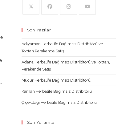
Opens
Opens
Opens
Opens
in
in
in
in
Son Yazılar
a
a
a
a
de
new
new
new
new
Adıyaman Herbalife Bağımsız Distribitörü ve
tab
tab
tab
tab
Toptan Perakende Satış
e
Adana Herbalife Bağımsız Distribitörü ve Toptan,
Perakende Satış
Mucur Herbalife Bağımsız Distribitörü
l
Kaman Herbalife Bağımsız Distribitörü
Çiçekdağı Herbalife Bağımsız Distribitörü
Son Yorumlar