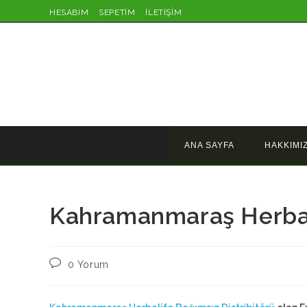
Skip
HESABIM
SEPETİM
İLETİŞİM
to
content
ANA SAYFA
HAKKIMI
Kahramanmaraş Herbali
Post
0 Yorum
comments: