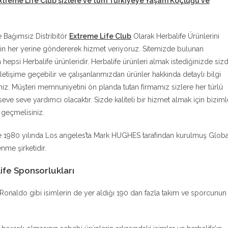
xtreme Life Club sizlere ve tüm Türkiyeye Yaşam Koçluğu ve
e Bağımsız Distribitör
Extreme Life Club
Olarak Herbalife Ürünlerini
in her yerine göndererek hizmet veriyoruz. Sitemizde bulunan
n hepsi Herbalife ürünleridir. Herbalife ürünleri almak istediğinizde siz
iletişime geçebilir ve çalışanlarımızdan ürünler hakkında detaylı bilgi
siniz. Müşteri memnuniyetini ön planda tutan firmamız sizlere her türlü
eve seve yardımcı olacaktır. Sizde kaliteli bir hizmet almak için biziml
e geçmelisiniz.
e 1980 yılında Los angeles’ta Mark HUGHES tarafından kurulmuş Globa
nme şirketidir.
ife Sponsorlukları
no Ronaldo gibi isimlerin de yer aldığı 190 dan fazla takım ve sporcunun