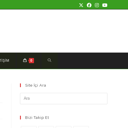
TOGGLE
TİŞİM
0
WEBSITE
Site İçi Ara
SEARCH
Bizi Takip Et