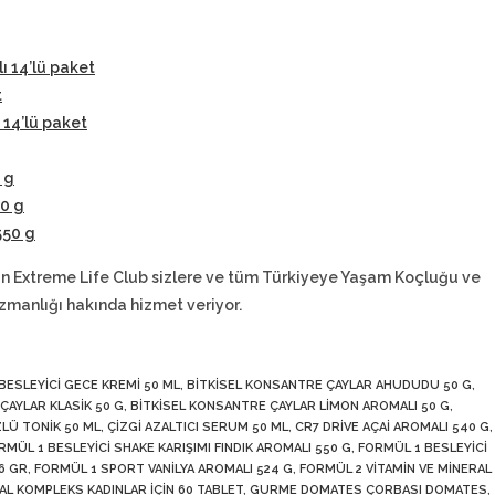
lı 14’lü paket
t
 14’lü paket
 g
50 g
550 g
n Extreme Life Club sizlere ve tüm Türkiyeye Yaşam Koçluğu ve
zmanlığı hakında hizmet veriyor.
BESLEYICI GECE KREMI 50 ML
,
BITKISEL KONSANTRE ÇAYLAR AHUDUDU 50 G
,
ÇAYLAR KLASIK 50 G
,
BITKISEL KONSANTRE ÇAYLAR LIMON AROMALI 50 G
,
ZLÜ TONIK 50 ML
,
ÇIZGI AZALTICI SERUM 50 ML
,
CR7 DRIVE AÇAI AROMALI 540 G
,
RMÜL 1 BESLEYICI SHAKE KARIŞIMI FINDIK AROMALI 550 G
,
FORMÜL 1 BESLEYICI
6 GR
,
FORMÜL 1 SPORT VANILYA AROMALI 524 G
,
FORMÜL 2 VITAMIN VE MINERAL
AL KOMPLEKS KADINLAR İÇIN 60 TABLET
,
GURME DOMATES ÇORBASI DOMATES
,