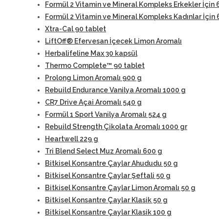
Formül 2 Vitamin ve Mineral Kompleks Erkekler İçin 
Formül 2 Vitamin ve Mineral Kompleks Kadınlar İçin 
Xtra-Cal 90 tablet
LiftOff® Efervesan İçecek Limon Aromalı
Herbalifeline Max 30 kapsül
Thermo Complete™ 90 tablet
Prolong Limon Aromalı 900 g
Rebuild Endurance Vanilya Aromalı 1000 g
CR7 Drive Açai Aromalı 540 g
Formül 1 Sport Vanilya Aromalı 524 g
Rebuild Strength Çikolata Aromalı 1000 gr
Heartwell 229 g
Tri Blend Select Muz Aromalı 600 g
Bitkisel Konsantre Çaylar Ahududu 50 g
Bitkisel Konsantre Çaylar Şeftali 50 g
Bitkisel Konsantre Çaylar Limon Aromalı 50 g
Bitkisel Konsantre Çaylar Klasik 50 g
Bitkisel Konsantre Çaylar Klasik 100 g