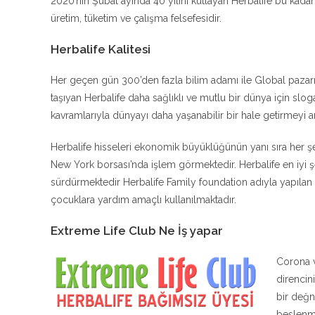
2020’nin Şubat ayında 40 yılını kutlayan Herbalife bu kadar 
üretim, tüketim ve çalışma felsefesidir.
Herbalife Kalitesi
Her geçen gün 300’den fazla bilim adamı ile Global pazarın 
taşıyan Herbalife daha sağlıklı ve mutlu bir dünya için sloga
kavramlarıyla dünyayı daha yaşanabilir bir hale getirmeyi 
Herbalife hisseleri ekonomik büyüklüğünün yanı sıra her 
New York borsası’nda işlem görmektedir. Herbalife en iyi şe
sürdürmektedir Herbalife Family foundation adıyla yapılan ba
çocuklara yardım amaçlı kullanılmaktadır.
Extreme Life Club Ne İş yapar
Corona v
direncin
bir değn
beslenme