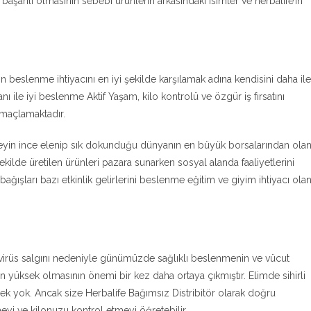
başarılı olmasının sebebi ürünlerin arkasındaki isimler ve herbalife’ın
beslenme ihtiyacını en iyi şekilde karşılamak adına kendisini daha ile
nı ile iyi beslenme Aktif Yaşam, kilo kontrolü ve özgür iş fırsatını
amaçlamaktadır.
şeyin ince elenip sık dokunduğu dünyanın en büyük borsalarından ola
kilde üretilen ürünleri pazara sunarken sosyal alanda faaliyetlerini
ğışları bazı etkinlik gelirlerini beslenme eğitim ve giyim ihtiyacı ola
irüs salgını nedeniyle günümüzde sağlıklı beslenmenin ve vücut
in yüksek olmasının önemi bir kez daha ortaya çıkmıştır. Elimde sihirli
ek yok. Ancak size Herbalife Bağımsız Distribitör olarak doğru
yi ve kilonuzu kontrol etmeyi öğretebilir.