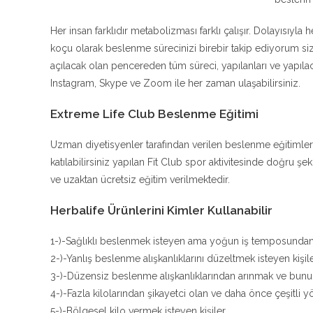
Her insan farklıdır metabolizması farklı çalışır. Dolayısıyla 
koçu olarak beslenme sürecinizi birebir takip ediyorum 
açılacak olan pencereden tüm süreci, yapılanları ve yapıla
Instagram, Skype ve Zoom ile her zaman ulaşabilirsiniz.
Extreme Life Club Beslenme Eğitimi
Uzman diyetisyenler tarafından verilen beslenme eğitimler
katılabilirsiniz yapılan Fit Club spor aktivitesinde doğru 
ve uzaktan ücretsiz eğitim verilmektedir.
Herbalife Ürünlerini Kimler Kullanabilir
1-)-Sağlıklı beslenmek isteyen ama yoğun iş temposunda
2-)-Yanlış beslenme alışkanlıklarını düzeltmek isteyen kişil
3-)-Düzensiz beslenme alışkanlıklarından arınmak ve bunu b
4-)-Fazla kilolarından şikayetci olan ve daha önce çeşitli
5-)-Bölgesel kilo vermek isteyen kişiler.