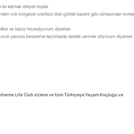
 ile kalmak isteyen kişiler
nden cok bölgesel orantısız (bel göbek basen) gibi olmasından korka
tkin ve halsiz hissediyorum diyenler.
orun yanısıra beslenme tarzımlada destek vermek istiyorum diyenler.
xtreme Life Club sizlere ve tüm Türkiyeye Yaşam Koçluğu ve