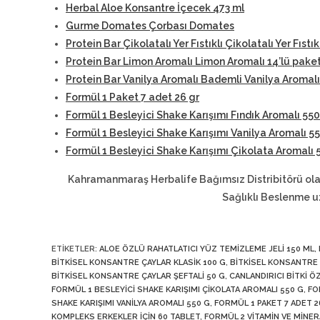
Herbal Aloe Konsantre İçecek 473 ml
Gurme Domates Çorbası Domates
Protein Bar Çikolatalı Yer Fıstıklı Çikolatalı Yer Fıstık
Protein Bar Limon Aromalı Limon Aromalı 14’lü pake
Protein Bar Vanilya Aromalı Bademli Vanilya Aromalı
Formül 1 Paket 7 adet 26 gr
Formül 1 Besleyici Shake Karışımı Fındık Aromalı 550
Formül 1 Besleyici Shake Karışımı Vanilya Aromalı 5
Formül 1 Besleyici Shake Karışımı Çikolata Aromalı 
Kahramanmaraş Herbalife Bağımsız Distribitörü ola
Sağlıklı Beslenme u
ETIKETLER
:
ALOE ÖZLÜ RAHATLATICI YÜZ TEMIZLEME JELI 150 ML
,
BITKISEL KONSANTRE ÇAYLAR KLASIK 100 G
,
BITKISEL KONSANTRE 
BITKISEL KONSANTRE ÇAYLAR ŞEFTALI 50 G
,
CANLANDIRICI BITKI Ö
FORMÜL 1 BESLEYICI SHAKE KARIŞIMI ÇIKOLATA AROMALI 550 G
,
FO
SHAKE KARIŞIMI VANILYA AROMALI 550 G
,
FORMÜL 1 PAKET 7 ADET 2
KOMPLEKS ERKEKLER İÇIN 60 TABLET
,
FORMÜL 2 VITAMIN VE MINER