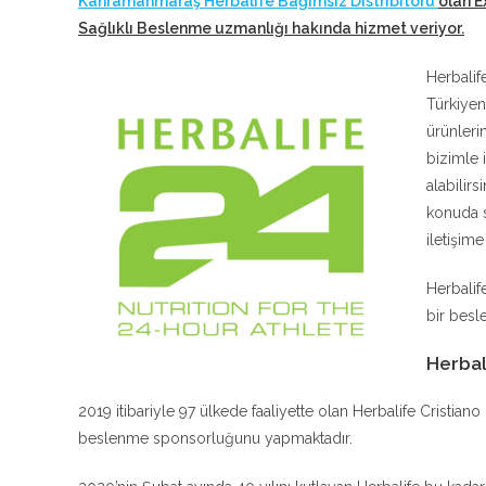
Kahramanmaraş Herbalife Bağımsız Distribitörü
olan E
Sağlıklı Beslenme uzmanlığı hakında hizmet veriyor
.
Herbalif
Türkiyen
ürünleri
bizimle 
alabilir
konuda s
iletişim
Herbalif
bir besle
Herbal
2019 itibariyle 97 ülkede faaliyette olan Herbalife Cristia
beslenme sponsorluğunu yapmaktadır.