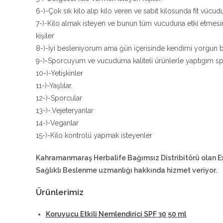
6-)-Çok sık kilo alıp kilo veren ve sabit kilosunda fit vücudu
7-)-Kilo almak isteyen ve bunun tüm vucuduna etki etmesi
kişiler
8-)-İyi besleniyorum ama ğün içerisinde kendimi yorgun bi
9-)-Sporcuyum ve vucuduma kaliteli ürünlerle yaptıgım sp
10-)-Yetişkinler
11-)-Yaşlılar.
12-)-Sporcular
13-)-.Vejeteryanlar
14-)-Veganlar
15-)-Kilo kontrolü yapmak isteyenler
Kahramanmaraş Herbalife Bağımsız Distribitörü olan E
Sağlıklı Beslenme uzmanlığı hakkında hizmet veriyor.
Ürünlerimiz
Koruyucu Etkili Nemlendirici SPF 30 50 ml