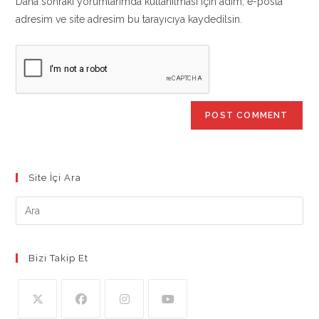
Daha sonraki yorumlarımda kullanılması için adım, e-posta
(optional)
adresim ve site adresim bu tarayıcıya kaydedilsin.
Site İçi Ara
Bizi Takip Et