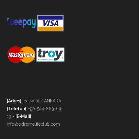
[Adres]
: Batıkent / ANKARA
[Telefon]
: +90-544-863-64-
13 -
[E-Mail]
:
info@extremelifeclub.com