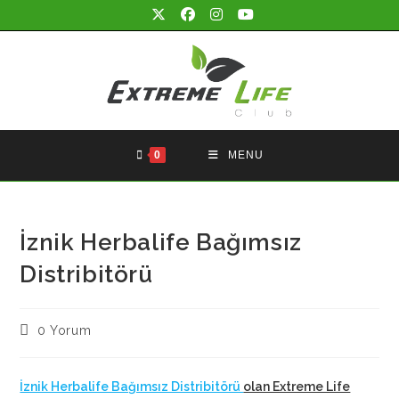
Skip
to
content
0
MENU
İznik Herbalife Bağımsız
Distribitörü
Post
0 Yorum
comments:
İznik Herbalife Bağımsız Distribitörü
olan Extreme Life