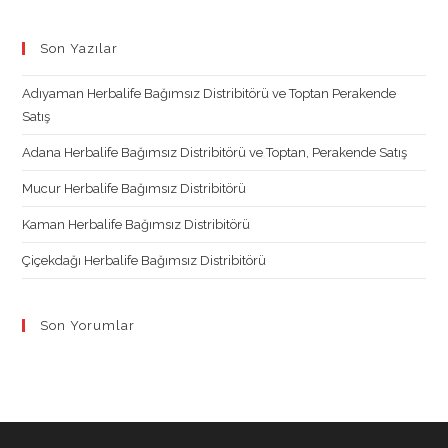
Opens
Opens
Opens
Opens
in
in
in
in
Son Yazılar
a
a
a
a
new
new
new
new
Adıyaman Herbalife Bağımsız Distribitörü ve Toptan Perakende
tab
tab
tab
tab
Satış
Adana Herbalife Bağımsız Distribitörü ve Toptan, Perakende Satış
Mucur Herbalife Bağımsız Distribitörü
Kaman Herbalife Bağımsız Distribitörü
Çiçekdağı Herbalife Bağımsız Distribitörü
Son Yorumlar