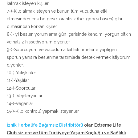
kalmak isteyen kişiler
7-)-Kilo almak isteyen ve bunun tüm vucuduna etki
etmesinden cok bölgesel orantısız (bel göbek basen) gibi
olmasından korkan kişiler
8-)-İyi besleniyorum ama ğün içerisinde kendimi yorgun bitkin
ve halsiz hissediyorum diyenler.
9-)-Sporcuyum ve vucuduma kaliteli ürünlerle yaptıgım
sporun yanısıra beslenme tarzımlada destek vermek istiyorum
diyenler.
10-)-Yetişkinler
11-)-Yaşlılar.
12-)-Sporcular
13-)-.Vejeteryanlar
14-)-Veganlar
15-)-Kilo kontrolü yapmak isteyenler
İznik Herbalife Bağımsız Distribitörü
olan Extreme Life
Club sizlere ve tüm Türkiyeye Yaşam Koçluğu ve Sağlıklı