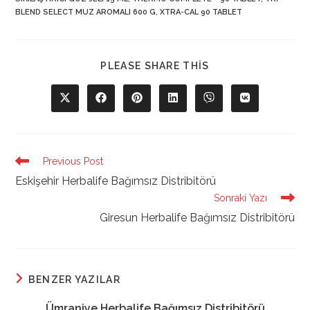
BLEND SELECT MUZ AROMALI 600 G
,
XTRA-CAL 90 TABLET
SHARE
PLEASE SHARE THIS
THIS
CONTENT
Opens
Opens
Opens
Opens
Opens
Opens
in
in
in
in
in
in
a
a
a
a
a
a
new
new
new
new
new
new
window
window
window
window
window
window
Read
Previous Post
more
Eskişehir Herbalife Bağımsız Distribitörü
articles
Sonraki Yazı
Giresun Herbalife Bağımsız Distribitörü
BENZER YAZILAR
Ümraniye Herbalife Bağımsız Distribitörü