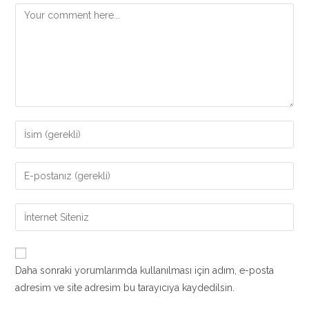
Comment
Enter
your
name
Enter
or
your
username
email
Enter
to
address
your
comment
to
website
comment
URL
Daha sonraki yorumlarımda kullanılması için adım, e-posta
(optional)
adresim ve site adresim bu tarayıcıya kaydedilsin.