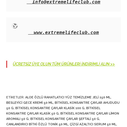
info@extremelifeclub.com
www.extremelifeclub.com
ÜCRETSİZ ÜYE OLUN TÜM ÜRÜNLERİ İNDİRİMLİ ALIN >>
ETIKETLER
:
ALOE ÖZLÜ RAHATLATICI YÜZ TEMIZLEME JELI 150 ML
,
BESLEYICI GECE KREMI 50 ML
,
BITKISEL KONSANTRE ÇAYLAR AHUDUDU
50 G
,
BITKISEL KONSANTRE ÇAYLAR KLASIK 100 G
,
BITKISEL
KONSANTRE ÇAYLAR KLASIK 50 G
,
BITKISEL KONSANTRE ÇAYLAR LIMON
AROMALI 50 G
,
BITKISEL KONSANTRE ÇAYLAR ŞEFTALI 50 G
,
CANLANDIRICI BITKI ÖZLÜ TONIK 50 ML
,
ÇIZGI AZALTICI SERUM 50 ML
,