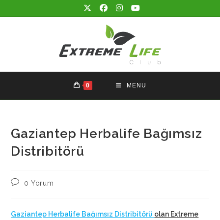
Skip
to
content
0
MENU
Gaziantep Herbalife Bağımsız
Distribitörü
Post
0 Yorum
comments:
Gaziantep Herbalife Bağımsız Distribitörü
olan Extreme