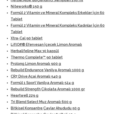
Herbal Aloe Güçlendirici Şampuan 250 ml
Niteworks® 150 g
Formül 2 Vitamin ve Mineral Kompleks Erkekler İçin 60
Tablet
Formül 2 Vitamin ve Mineral Kompleks Kadınlar İçin 60
Tablet
Xtra-Cal 90 tablet
LiftOff® Efervesan İçecek Limon Aromalı
Herbalifeline Max 30 kapsül
Thermo Complete™ 90 tablet
Prolong Limon Aromalı 900 g
Rebuild Endurance Vanilya Aromalı 1000 g
CR7 Drive Açai Aromalı 540 g
Formül 1 Sport Vanilya Aromalı 524 g
Rebuild Strength Çikolata Aromalı 1000 gr
Heartwell 229 g
Tri Blend Select Muz Aromalı 600 g
Bitkisel Konsantre Çaylar Ahududu 50 g