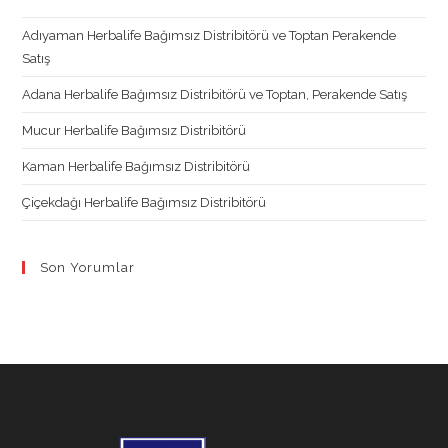
a
a
a
a
new
new
new
new
Adıyaman Herbalife Bağımsız Distribitörü ve Toptan Perakende
tab
tab
tab
tab
Satış
Adana Herbalife Bağımsız Distribitörü ve Toptan, Perakende Satış
Mucur Herbalife Bağımsız Distribitörü
Kaman Herbalife Bağımsız Distribitörü
Çiçekdağı Herbalife Bağımsız Distribitörü
Son Yorumlar