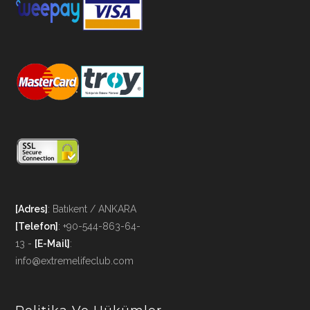
[Adres]
: Batıkent / ANKARA
[Telefon]
: +90-544-863-64-
13 -
[E-Mail]
:
info@extremelifeclub.com