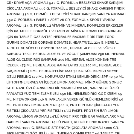
CR7 DRIVE AÇAI AROMALI 540 G
,
FORMÜL 1 BESLEYICI SHAKE KARIŞIMI
ÇIKOLATA AROMALI 550 G
,
FORMÜL 1 BESLEYICI SHAKE KARIŞIMI FINDIK
AROMALI 550 G
,
FORMÜL 1 BESLEYICI SHAKE KARIŞIMI VANILYA AROMALI
550 G
,
FORMÜL 1 PAKET 7 ADET 26 GR
,
FORMÜL 1 SPORT VANILYA
AROMALI 524 G
,
FORMÜL 2 VITAMIN VE MINERAL KOMPLEKS ERKEKLER
İÇIN 60 TABLET
,
FORMÜL 2 VITAMIN VE MINERAL KOMPLEKS KADINLAR
İÇIN 60 TABLET
,
GAZIANTEP HERBALIFE BAĞIMSIZ DISTRIBITÖRÜ
,
GURME DOMATES ÇORBASI DOMATES
,
HEARTWELL 229 G
,
HERBAL
ALOE EL VE VÜCUT LOSYONU 200 ML
,
HERBAL ALOE EL VE VÜCUT
SABUNU TEKLI
,
HERBAL ALOE EL VE VÜCUT ŞAMPUANI 250 ML
,
HERBAL
ALOE GÜÇLENDIRICI ŞAMPUAN 250 ML
,
HERBAL ALOE KONSANTRE
İÇECEK 473 ML
,
HERBAL ALOE RAHATLATICI JEL 200 ML
,
HERBAL ALOE
SAÇ KREMI 250 ML
,
HERBALIFELINE MAX 30 KAPSÜL
,
KIRMIZI MEYVE
ÖZLÜ PEELING 120 ML
,
KORUYUCU ETKILI NEMLENDIRICI SPF 30 50 ML
,
LIFTOFF® EFERVESAN İÇECEK LIMON AROMALI
,
MINI 7 GÜNDE SONUÇ
SETI
,
NANE ÖZLÜ ARINDIRICI KIL MASKESI 120 ML
,
NARENCIYE ÖZLÜ
PARLATICI YÜZ TEMIZLEME JELI 150 ML
,
NEMLENDIRICI GÖZ KREMI 15
ML
,
NITEWORKS® 150 G
,
PARLAKLIK VEREN GÜNLÜK NEMLENDIRICI 50
ML
,
PROLONG LIMON AROMALI 900 G
,
PROTEIN BAR ÇIKOLATALI YER
FISTIKLI ÇIKOLATALI YER FISTIKLI 14’LÜ PAKET
,
PROTEIN BAR LIMON
AROMALI LIMON AROMALI 14’LÜ PAKET
,
PROTEIN BAR VANILYA AROMALI
BADEMLI VANILYA AROMALI 14’LÜ PAKET
,
REBUILD ENDURANCE VANILYA
AROMALI 1000 G
,
REBUILD STRENGTH ÇIKOLATA AROMALI 1000 GR
,
SIKILAŞTIRICI GÖZ JELI 15 ML
,
THERMO COMPLETE™ 90 TABLET
,
TRI