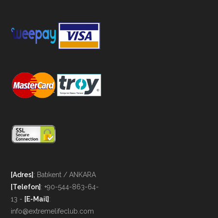
[Adres]
: Batıkent / ANKARA
[Telefon]
: +90-544-863-64-
13 -
[E-Mail]
:
info@extremelifeclub.com