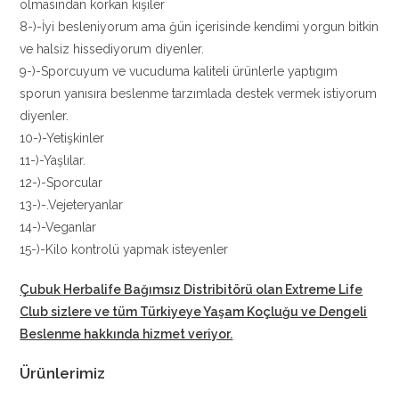
olmasından korkan kişiler
8-)-İyi besleniyorum ama ğün içerisinde kendimi yorgun bitkin
ve halsiz hissediyorum diyenler.
9-)-Sporcuyum ve vucuduma kaliteli ürünlerle yaptıgım
sporun yanısıra beslenme tarzımlada destek vermek istiyorum
diyenler.
10-)-Yetişkinler
11-)-Yaşlılar.
12-)-Sporcular
13-)-.Vejeteryanlar
14-)-Veganlar
15-)-Kilo kontrolü yapmak isteyenler
Çubuk Herbalife Bağımsız Distribitörü
olan Extreme Life
Club sizlere ve tüm Türkiyeye Yaşam Koçluğu ve Dengeli
Beslenme hakkında hizmet veriyor.
Ürünlerimiz