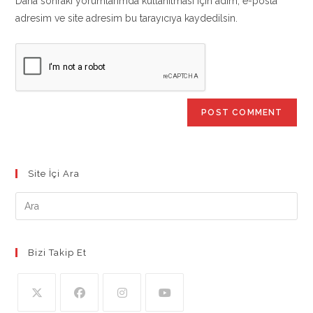
Daha sonraki yorumlarımda kullanılması için adım, e-posta
(optional)
adresim ve site adresim bu tarayıcıya kaydedilsin.
Site İçi Ara
Bizi Takip Et