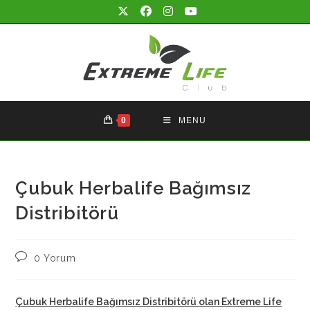
Skip
to
content
0
MENU
Çubuk Herbalife Bağımsız
Distribitörü
Post
0 Yorum
comments:
Çubuk Herbalife Bağımsız Distribitörü
olan Extreme Life