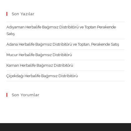
Opens
Opens
Opens
Opens
in
in
in
in
Son Yazılar
a
a
a
a
new
new
new
new
Adıyaman Herbalife Bağımsız Distribitörü ve Toptan Perakende
tab
tab
tab
tab
Satış
Adana Herbalife Bağımsız Distribitörü ve Toptan, Perakende Satış
Mucur Herbalife Bağımsız Distribitörü
Kaman Herbalife Bağımsız Distribitörü
Çiçekdağı Herbalife Bağımsız Distribitörü
Son Yorumlar