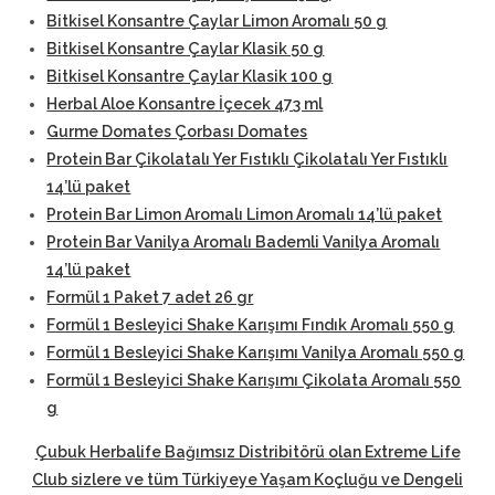
Bitkisel Konsantre Çaylar Limon Aromalı 50 g
Bitkisel Konsantre Çaylar Klasik 50 g
Bitkisel Konsantre Çaylar Klasik 100 g
Herbal Aloe Konsantre İçecek 473 ml
Gurme Domates Çorbası Domates
Protein Bar Çikolatalı Yer Fıstıklı Çikolatalı Yer Fıstıklı
14’lü paket
Protein Bar Limon Aromalı Limon Aromalı 14’lü paket
Protein Bar Vanilya Aromalı Bademli Vanilya Aromalı
14’lü paket
Formül 1 Paket 7 adet 26 gr
Formül 1 Besleyici Shake Karışımı Fındık Aromalı 550 g
Formül 1 Besleyici Shake Karışımı Vanilya Aromalı 550 g
Formül 1 Besleyici Shake Karışımı Çikolata Aromalı 550
g
Çubuk Herbalife Bağımsız Distribitörü
olan Extreme Life
Club sizlere ve tüm Türkiyeye Yaşam Koçluğu ve Dengeli