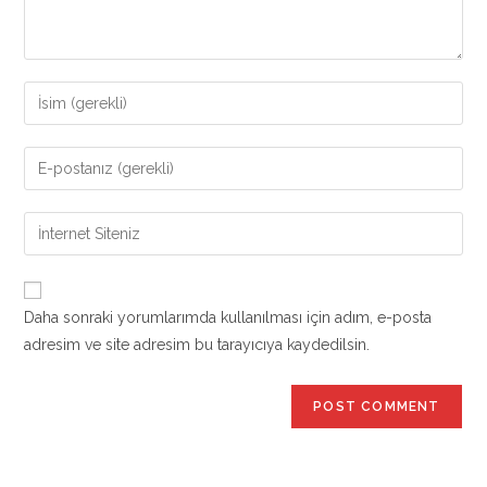
Enter
your
name
Enter
or
your
username
email
Enter
to
address
your
comment
to
website
comment
URL
Daha sonraki yorumlarımda kullanılması için adım, e-posta
(optional)
adresim ve site adresim bu tarayıcıya kaydedilsin.