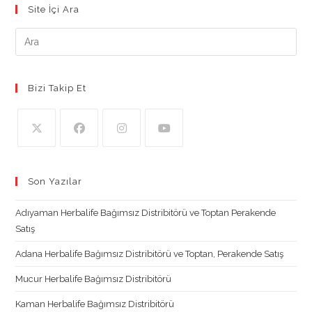
Site İçi Ara
Bizi Takip Et
Opens
Opens
Opens
Opens
in
in
in
in
Son Yazılar
a
a
a
a
new
new
new
new
Adıyaman Herbalife Bağımsız Distribitörü ve Toptan Perakende
tab
tab
tab
tab
Satış
Adana Herbalife Bağımsız Distribitörü ve Toptan, Perakende Satış
Mucur Herbalife Bağımsız Distribitörü
Kaman Herbalife Bağımsız Distribitörü