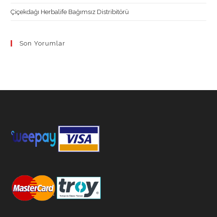
Çiçekdağı Herbalife Bağımsız Distribitörü
Son Yorumlar