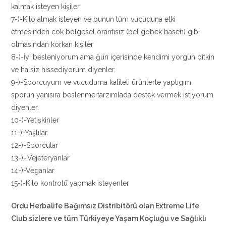
kalmak isteyen kişiler
7-)-Kilo almak isteyen ve bunun tüm vucuduna etki
etmesinden cok bölgesel orantısız (bel göbek basen) gibi
olmasından korkan kişiler
8-)-İyi besleniyorum ama ğün içerisinde kendimi yorgun bitkin
ve halsiz hissediyorum diyenler.
9-)-Sporcuyum ve vucuduma kaliteli ürünlerle yaptıgım
sporun yanısıra beslenme tarzımlada destek vermek istiyorum
diyenler.
10-)-Yetişkinler
11-)-Yaşlılar.
12-)-Sporcular
13-)-.Vejeteryanlar
14-)-Veganlar
15-)-Kilo kontrolü yapmak isteyenler
Ordu Herbalife Bağımsız Distribitörü olan Extreme Life
Club sizlere ve tüm Türkiyeye Yaşam Koçluğu ve Sağlıklı