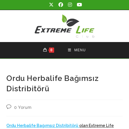
Skip
to
content
0
MENU
Ordu Herbalife Bağımsız
Distribitörü
Post
0 Yorum
comments:
Ordu Herbalife Bağımsız Distribitörü
olan Extreme Life