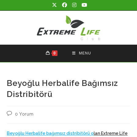
Skip
to
content
0
MENU
Beyoğlu Herbalife Bağımsız
Distribitörü
Post
0 Yorum
comments:
Beyoğlu Herbalife bağımsız distribitörü o
lan Extreme Life