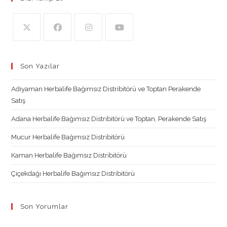
Opens
Opens
Opens
Opens
in
in
in
in
Son Yazılar
a
a
a
a
new
new
new
new
Adıyaman Herbalife Bağımsız Distribitörü ve Toptan Perakende
tab
tab
tab
tab
Satış
Adana Herbalife Bağımsız Distribitörü ve Toptan, Perakende Satış
Mucur Herbalife Bağımsız Distribitörü
Kaman Herbalife Bağımsız Distribitörü
Çiçekdağı Herbalife Bağımsız Distribitörü
Son Yorumlar