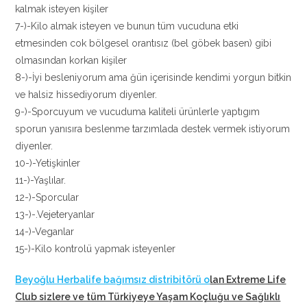
kalmak isteyen kişiler
7-)-Kilo almak isteyen ve bunun tüm vucuduna etki
etmesinden cok bölgesel orantısız (bel göbek basen) gibi
olmasından korkan kişiler
8-)-İyi besleniyorum ama ğün içerisinde kendimi yorgun bitkin
ve halsiz hissediyorum diyenler.
9-)-Sporcuyum ve vucuduma kaliteli ürünlerle yaptıgım
sporun yanısıra beslenme tarzımlada destek vermek istiyorum
diyenler.
10-)-Yetişkinler
11-)-Yaşlılar.
12-)-Sporcular
13-)-.Vejeteryanlar
14-)-Veganlar
15-)-Kilo kontrolü yapmak isteyenler
Beyoğlu Herbalife bağımsız distribitörü o
lan Extreme Life
Club sizlere ve tüm Türkiyeye Yaşam Koçluğu ve Sağlıklı