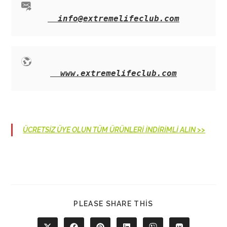
info@extremelifeclub.com
www.extremelifeclub.com
ÜCRETSİZ ÜYE OLUN TÜM ÜRÜNLERİ İNDİRİMLİ ALIN >>
SHARE
PLEASE SHARE THIS
THIS
CONTENT