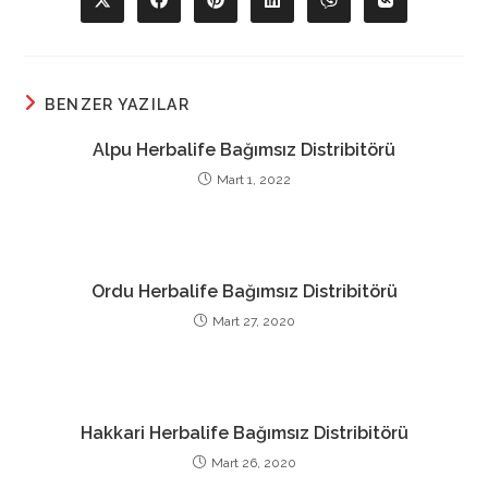
Opens
Opens
Opens
Opens
Opens
Opens
in
in
in
in
in
in
a
a
a
a
a
a
new
new
new
new
new
new
window
window
window
window
window
window
BENZER YAZILAR
Alpu Herbalife Bağımsız Distribitörü
Mart 1, 2022
Ordu Herbalife Bağımsız Distribitörü
Mart 27, 2020
Hakkari Herbalife Bağımsız Distribitörü
Mart 26, 2020