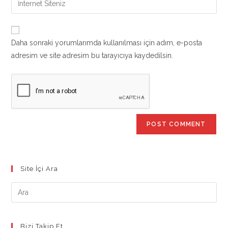
to
address
your
comment
to
website
comment
URL
Daha sonraki yorumlarımda kullanılması için adım, e-posta
(optional)
adresim ve site adresim bu tarayıcıya kaydedilsin.
Site İçi Ara
Bizi Takip Et