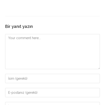
Bir yanıt yazın
Comment
Enter
your
name
Enter
or
your
username
email
Enter