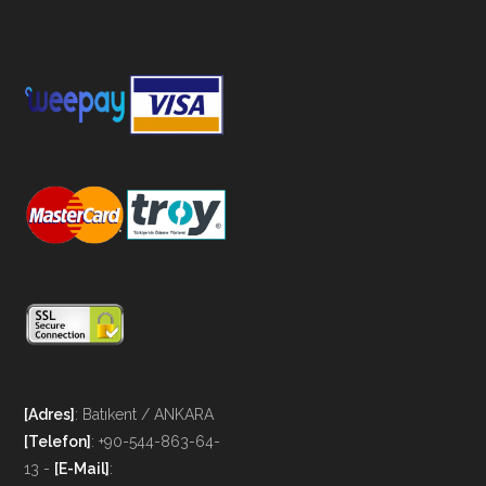
[Adres]
: Batıkent / ANKARA
[Telefon]
: +90-544-863-64-
13 -
[E-Mail]
: