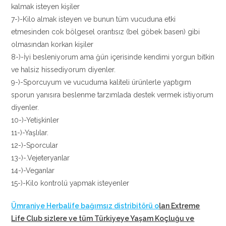
kalmak isteyen kişiler
7-)-Kilo almak isteyen ve bunun tüm vucuduna etki
etmesinden cok bölgesel orantısız (bel göbek basen) gibi
olmasından korkan kişiler
8-)-İyi besleniyorum ama ğün içerisinde kendimi yorgun bitkin
ve halsiz hissediyorum diyenler.
9-)-Sporcuyum ve vucuduma kaliteli ürünlerle yaptıgım
sporun yanısıra beslenme tarzımlada destek vermek istiyorum
diyenler.
10-)-Yetişkinler
11-)-Yaşlılar.
12-)-Sporcular
13-)-.Vejeteryanlar
14-)-Veganlar
15-)-Kilo kontrolü yapmak isteyenler
Ümraniye Herbalife bağımsız distribitörü o
lan Extreme
Life Club sizlere ve tüm Türkiyeye Yaşam Koçluğu ve