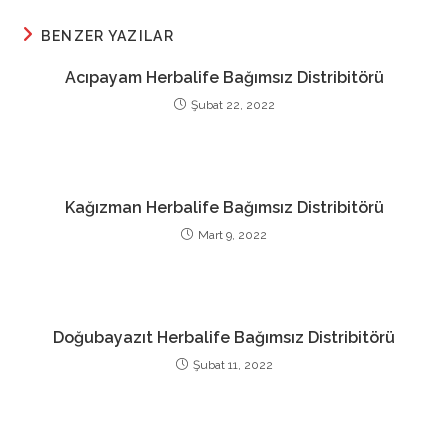
window
window
window
window
window
window
BENZER YAZILAR
Acıpayam Herbalife Bağımsız Distribitörü
Şubat 22, 2022
Kağızman Herbalife Bağımsız Distribitörü
Mart 9, 2022
Doğubayazıt Herbalife Bağımsız Distribitörü
Şubat 11, 2022