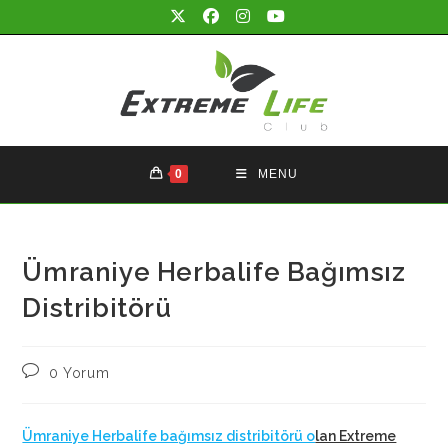
Skip
to
content
0
MENU
Ümraniye Herbalife Bağımsız
Distribitörü
Post
0 Yorum
comments:
Ümraniye Herbalife bağımsız distribitörü o
lan Extreme