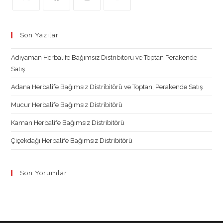
Opens
Opens
Opens
Opens
in
in
in
in
Son Yazılar
a
a
a
a
new
new
new
new
Adıyaman Herbalife Bağımsız Distribitörü ve Toptan Perakende
tab
tab
tab
tab
Satış
Adana Herbalife Bağımsız Distribitörü ve Toptan, Perakende Satış
Mucur Herbalife Bağımsız Distribitörü
Kaman Herbalife Bağımsız Distribitörü
Çiçekdağı Herbalife Bağımsız Distribitörü
Son Yorumlar