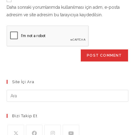
comment
URL
Daha sonraki yorumlarımda kullanılması için adım, e-posta
(optional)
adresim ve site adresim bu tarayıcıya kaydedilsin.
Site İçi Ara
Bizi Takip Et