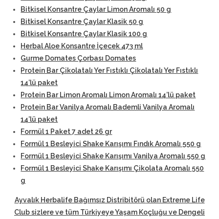
Bitkisel Konsantre Çaylar Limon Aromalı 50 g
Bitkisel Konsantre Çaylar Klasik 50 g
Bitkisel Konsantre Çaylar Klasik 100 g
Herbal Aloe Konsantre İçecek 473 ml
Gurme Domates Çorbası Domates
Protein Bar Çikolatalı Yer Fıstıklı Çikolatalı Yer Fıstıklı
14’lü paket
Protein Bar Limon Aromalı Limon Aromalı 14’lü paket
Protein Bar Vanilya Aromalı Bademli Vanilya Aromalı
14’lü paket
Formül 1 Paket 7 adet 26 gr
Formül 1 Besleyici Shake Karışımı Fındık Aromalı 550 g
Formül 1 Besleyici Shake Karışımı Vanilya Aromalı 550 g
Formül 1 Besleyici Shake Karışımı Çikolata Aromalı 550
g
Ayvalık Herbalife Bağımsız Distribitörü
olan Extreme Life
Club sizlere ve tüm Türkiyeye Yaşam Koçluğu ve Dengeli