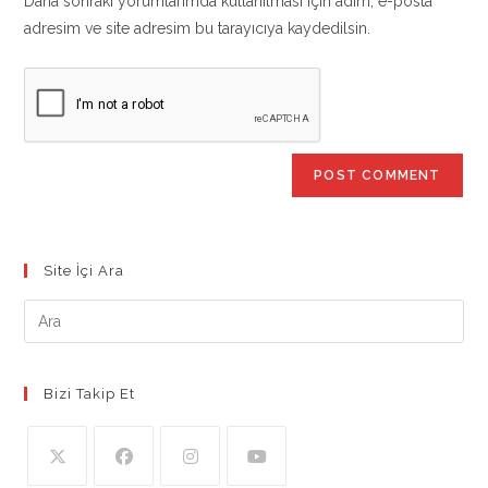
Daha sonraki yorumlarımda kullanılması için adım, e-posta
(optional)
adresim ve site adresim bu tarayıcıya kaydedilsin.
Site İçi Ara
Bizi Takip Et