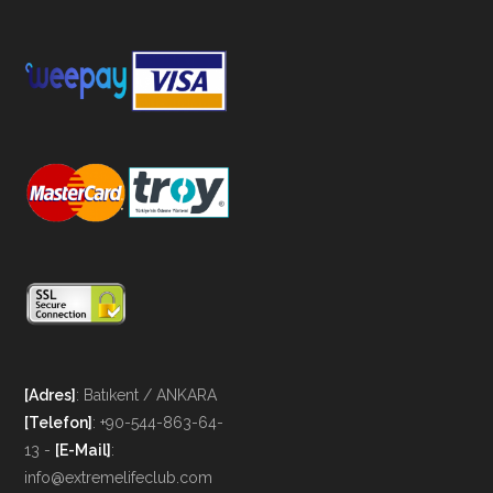
[Adres]
: Batıkent / ANKARA
[Telefon]
: +90-544-863-64-
13 -
[E-Mail]
:
info@extremelifeclub.com