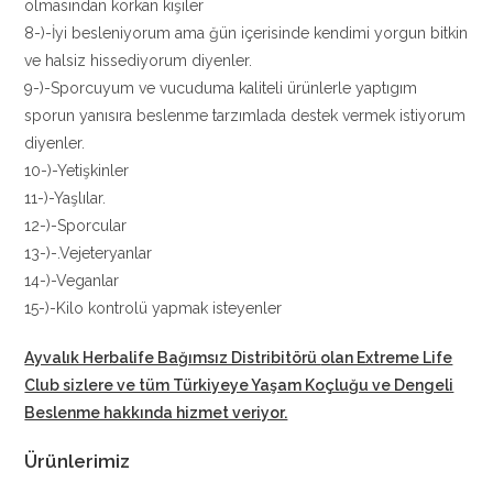
olmasından korkan kişiler
8-)-İyi besleniyorum ama ğün içerisinde kendimi yorgun bitkin
ve halsiz hissediyorum diyenler.
9-)-Sporcuyum ve vucuduma kaliteli ürünlerle yaptıgım
sporun yanısıra beslenme tarzımlada destek vermek istiyorum
diyenler.
10-)-Yetişkinler
11-)-Yaşlılar.
12-)-Sporcular
13-)-.Vejeteryanlar
14-)-Veganlar
15-)-Kilo kontrolü yapmak isteyenler
Ayvalık Herbalife Bağımsız Distribitörü
olan Extreme Life
Club sizlere ve tüm Türkiyeye Yaşam Koçluğu ve Dengeli
Beslenme hakkında hizmet veriyor.
Ürünlerimiz