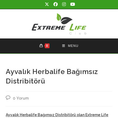
Skip
to
content
0
MENU
Ayvalık Herbalife Bağımsız
Distribitörü
Post
0 Yorum
comments:
Ayvalık Herbalife Bağımsız Distribitörü
olan Extreme Life