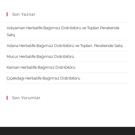
Opens
Opens
Opens
Opens
in
in
in
in
Son Yazılar
a
a
a
a
new
new
new
new
Adıyaman Herbalife Bağımsız Distribitörü ve Toptan Perakende
tab
tab
tab
tab
Satış
Adana Herbalife Bağımsız Distribitörü ve Toptan, Perakende Satış
Mucur Herbalife Bağımsız Distribitörü
Kaman Herbalife Bağımsız Distribitörü
Çiçekdağı Herbalife Bağımsız Distribitörü
Son Yorumlar