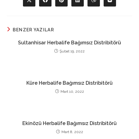
Opens
Opens
Opens
Opens
Opens
Opens
in
in
in
in
in
in
a
a
a
a
a
a
new
new
new
new
new
new
window
window
window
window
window
window
BENZER YAZILAR
Sultanhisar Herbalife Bağımsız Distribitörü
Şubat 19, 2022
Küre Herbalife Bağımsız Distribitörü
Mart 10, 2022
Ekinözü Herbalife Bağımsız Distribitörü
Mart 8, 2022