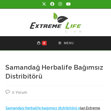
Skip
to
content
0
MENU
Samandağ Herbalife Bağımsız
Distribitörü
Post
0 Yorum
comments:
Samandağ Herbalife bağımsız distribitörü o
lan Extreme