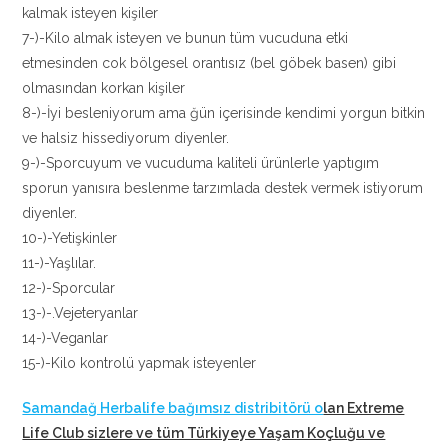
kalmak isteyen kişiler
7-)-Kilo almak isteyen ve bunun tüm vucuduna etki
etmesinden cok bölgesel orantısız (bel göbek basen) gibi
olmasından korkan kişiler
8-)-İyi besleniyorum ama ğün içerisinde kendimi yorgun bitkin
ve halsiz hissediyorum diyenler.
9-)-Sporcuyum ve vucuduma kaliteli ürünlerle yaptıgım
sporun yanısıra beslenme tarzımlada destek vermek istiyorum
diyenler.
10-)-Yetişkinler
11-)-Yaşlılar.
12-)-Sporcular
13-)-.Vejeteryanlar
14-)-Veganlar
15-)-Kilo kontrolü yapmak isteyenler
Samandağ Herbalife bağımsız distribitörü o
lan Extreme
Life Club sizlere ve tüm Türkiyeye Yaşam Koçluğu ve