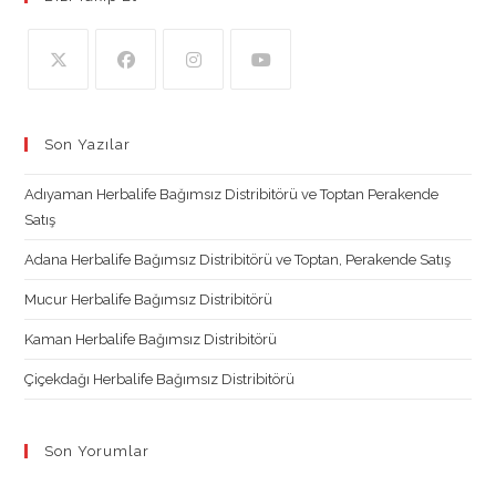
Opens
Opens
Opens
Opens
in
in
in
in
Son Yazılar
a
a
a
a
new
new
new
new
Adıyaman Herbalife Bağımsız Distribitörü ve Toptan Perakende
tab
tab
tab
tab
Satış
Adana Herbalife Bağımsız Distribitörü ve Toptan, Perakende Satış
Mucur Herbalife Bağımsız Distribitörü
Kaman Herbalife Bağımsız Distribitörü
Çiçekdağı Herbalife Bağımsız Distribitörü
Son Yorumlar