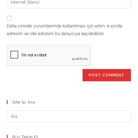
to
address
your
comment
to
website
comment
URL
Daha sonraki yorumlarımda kullanılması için adım, e-posta
(optional)
adresim ve site adresim bu tarayıcıya kaydedilsin.
Site İçi Ara
Bizi Takip Et