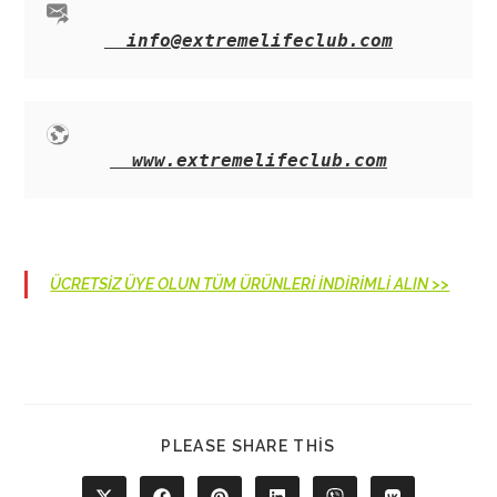
info@extremelifeclub.com
www.extremelifeclub.com
ÜCRETSİZ ÜYE OLUN TÜM ÜRÜNLERİ İNDİRİMLİ ALIN >>
SHARE
PLEASE SHARE THIS
THIS
CONTENT