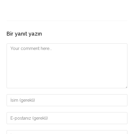
Bir yanıt yazın
Comment
Enter
your
name
Enter
or
your
username
email
Enter