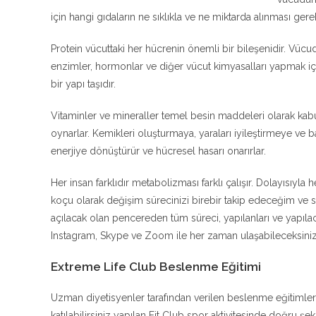
için hangi gıdaların ne sıklıkla ve ne miktarda alınması gere
Protein vücuttaki her hücrenin önemli bir bileşenidir. Vücu
enzimler, hormonlar ve diğer vücut kimyasalları yapmak için 
bir yapı taşıdır.
Vitaminler ve mineraller temel besin maddeleri olarak kab
oynarlar. Kemikleri oluşturmaya, yaraları iyileştirmeye ve b
enerjiye dönüştürür ve hücresel hasarı onarırlar.
Her insan farklıdır metabolizması farklı çalışır. Dolayısıyla 
koçu olarak değişim sürecinizi birebir takip edeceğim v
açılacak olan pencereden tüm süreci, yapılanları ve yapıla
Instagram, Skype ve Zoom ile her zaman ulaşabileceksiniz
Extreme Life Club Beslenme Eğitimi
Uzman diyetisyenler tarafından verilen beslenme eğitimler
katılabilirsiniz yapılan Fit Club spor aktivitesinde doğru 