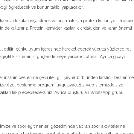
ktiği öğretilecek ve bunun takibi yapılacaktır.
dumuz dokuları inşa etmek ve onarmak için protein kullanıyor. Proteini
de kullanırız. Protein, kemikler, kaslar, kıkırdak, deri ve kanın önemli
ul edilir çünkü uyum içeresinde hareket ederek vücutta yüzlerce rol
ağışıklık sisteminizi güçlendirmeye yardımcı olurlar. Ayrıca gıdayı
her insanın beslenme şekli ile ilgili şeyler birbirinden farklıdır beslenme
e size özel beslenme programı uygulayacağız web sitemizde size
cakları takip edebileceksiniz. Ayrıca oluşturulan WhatsApp grubu
.
imize ve spor eğitmenleri gözetiminde yapılan spor aktivitelerine
şekilde sporcu beslenmesi nasıl olur bunlar hakkında her hafta yüz yüze