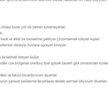
n dolayı buna çok da zaman ayıramayanlar…
er…
asit ve etkili bir beslenme şekiliyle çözümlemek isteyen kişiler.
 yöntemler deneyip hüsrana uğrayan bireyler.
 ile kalmak isteyen kişiler
nden cok bölgesel orantısız (bel göbek basen) gibi olmasından korka
tkin ve halsiz hissediyorum diyenler.
orun yanısıra beslenme tarzımlada destek vermek istiyorum diyenler.