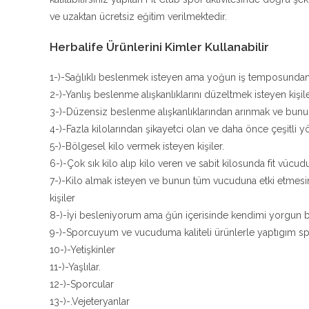
ve uzaktan ücretsiz eğitim verilmektedir.
Herbalife Ürünlerini Kimler Kullanabilir
1-)-Sağlıklı beslenmek isteyen ama yoğun iş temposunda
2-)-Yanlış beslenme alışkanlıklarını düzeltmek isteyen kişil
3-)-Düzensiz beslenme alışkanlıklarından arınmak ve bunu b
4-)-Fazla kilolarından şikayetci olan ve daha önce çeşitli
5-)-Bölgesel kilo vermek isteyen kişiler.
6-)-Çok sık kilo alıp kilo veren ve sabit kilosunda fit vücudu
7-)-Kilo almak isteyen ve bunun tüm vucuduna etki etmesi
kişiler
8-)-İyi besleniyorum ama ğün içerisinde kendimi yorgun bi
9-)-Sporcuyum ve vucuduma kaliteli ürünlerle yaptıgım sp
10-)-Yetişkinler
11-)-Yaşlılar.
12-)-Sporcular
13-)-.Vejeteryanlar