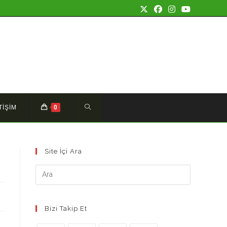
TOGGLE
TİŞİM
0
WEBSITE
Site İçi Ara
SEARCH
Bizi Takip Et