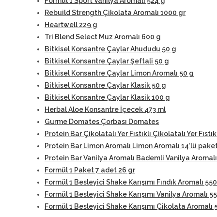
Formül 1 Sport Vanilya Aromalı 524 g
Rebuild Strength Çikolata Aromalı 1000 gr
Heartwell 229 g
Tri Blend Select Muz Aromalı 600 g
Bitkisel Konsantre Çaylar Ahududu 50 g
Bitkisel Konsantre Çaylar Şeftali 50 g
Bitkisel Konsantre Çaylar Limon Aromalı 50 g
Bitkisel Konsantre Çaylar Klasik 50 g
Bitkisel Konsantre Çaylar Klasik 100 g
Herbal Aloe Konsantre İçecek 473 ml
Gurme Domates Çorbası Domates
Protein Bar Çikolatalı Yer Fıstıklı Çikolatalı Yer Fıstık
Protein Bar Limon Aromalı Limon Aromalı 14’lü pake
Protein Bar Vanilya Aromalı Bademli Vanilya Aromalı
Formül 1 Paket 7 adet 26 gr
Formül 1 Besleyici Shake Karışımı Fındık Aromalı 550
Formül 1 Besleyici Shake Karışımı Vanilya Aromalı 5
Formül 1 Besleyici Shake Karışımı Çikolata Aromalı 