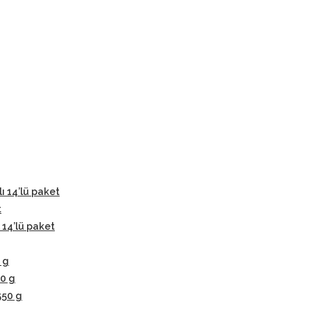
lı 14’lü paket
t
 14’lü paket
 g
50 g
550 g