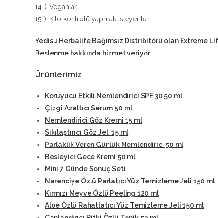
14-)-Veganlar
15-)-Kilo kontrolü yapmak isteyenler
Yedisu Herbalife Bağımsız Distribitörü
olan Extreme Li
Beslenme hakkında hizmet veriyor.
Ürünlerimiz
Koruyucu Etkili Nemlendirici SPF 30 50 ml
Çizgi Azaltıcı Serum 50 ml
Nemlendirici Göz Kremi 15 ml
Sıkılaştırıcı Göz Jeli 15 ml
Parlaklık Veren Günlük Nemlendirici 50 ml
Besleyici Gece Kremi 50 ml
Mini 7 Günde Sonuç Seti
Narenciye Özlü Parlatıcı Yüz Temizleme Jeli 150 ml
Kırmızı Meyve Özlü Peeling 120 ml
Aloe Özlü Rahatlatıcı Yüz Temizleme Jeli 150 ml
Canlandırıcı Bitki Özlü Tonik 50 ml