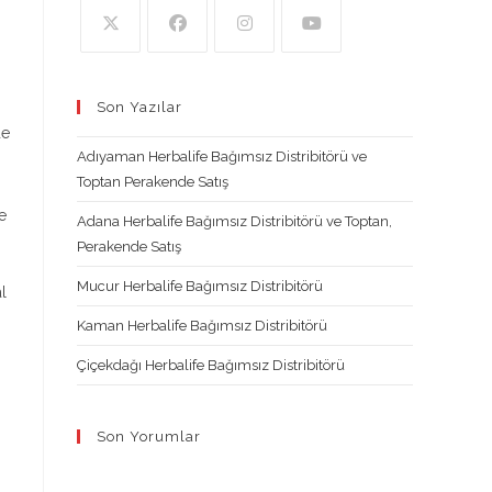
Opens
Opens
Opens
Opens
in
in
in
in
Son Yazılar
a
a
a
a
de
new
new
new
new
Adıyaman Herbalife Bağımsız Distribitörü ve
tab
tab
tab
tab
Toptan Perakende Satış
e
Adana Herbalife Bağımsız Distribitörü ve Toptan,
Perakende Satış
Mucur Herbalife Bağımsız Distribitörü
l
Kaman Herbalife Bağımsız Distribitörü
Çiçekdağı Herbalife Bağımsız Distribitörü
Son Yorumlar