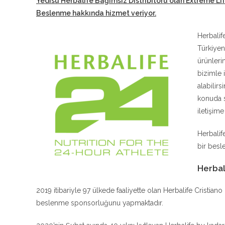
Yedisu Herbalife Bağımsız Distribitörü
olan Extreme Li
Beslenme hakkında hizmet veriyor.
Herbalif
Türkiyen
ürünleri
bizimle 
alabilir
konuda s
iletişim
Herbalif
bir besle
Herbal
2019 itibariyle 97 ülkede faaliyette olan Herbalife Cristia
beslenme sponsorluğunu yapmaktadır.