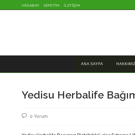
Skip
HESABIM
SEPETİM
İLETİŞİM
to
content
ANA SAYFA
HAKKIMI
Yedisu Herbalife Bağım
Post
0 Yorum
comments: