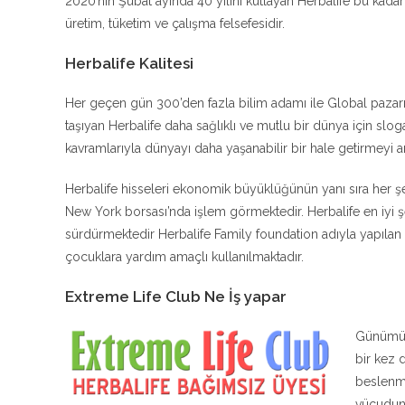
2020’nin Şubat ayında 40 yılını kutlayan Herbalife bu kadar 
üretim, tüketim ve çalışma felsefesidir.
Herbalife Kalitesi
Her geçen gün 300’den fazla bilim adamı ile Global pazarın 
taşıyan Herbalife daha sağlıklı ve mutlu bir dünya için sloga
kavramlarıyla dünyayı daha yaşanabilir bir hale getirmeyi 
Herbalife hisseleri ekonomik büyüklüğünün yanı sıra her 
New York borsası’nda işlem görmektedir. Herbalife en iyi şe
sürdürmektedir Herbalife Family foundation adıyla yapılan ba
çocuklara yardım amaçlı kullanılmaktadır.
Extreme Life Club Ne İş yapar
Günümüz
bir kez 
beslenme
vücudun 