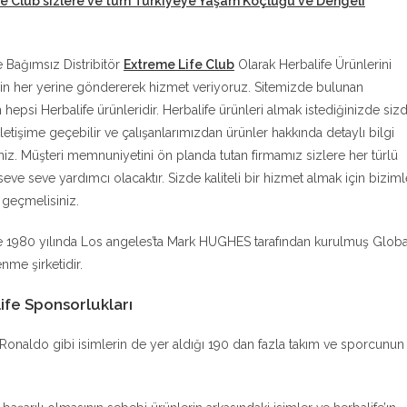
fe Club sizlere ve tüm Türkiyeye Yaşam Koçluğu ve Dengeli
e Bağımsız Distribitör
Extreme Life Club
Olarak Herbalife Ürünlerini
in her yerine göndererek hizmet veriyoruz. Sitemizde bulunan
n hepsi Herbalife ürünleridir. Herbalife ürünleri almak istediğinizde siz
iletişime geçebilir ve çalışanlarımızdan ürünler hakkında detaylı bilgi
siniz. Müşteri memnuniyetini ön planda tutan firmamız sizlere her türlü
eve seve yardımcı olacaktır. Sizde kaliteli bir hizmet almak için biziml
e geçmelisiniz.
e 1980 yılında Los angeles’ta Mark HUGHES tarafından kurulmuş Globa
nme şirketidir.
ife Sponsorlukları
no Ronaldo gibi isimlerin de yer aldığı 190 dan fazla takım ve sporcunun