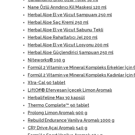
Nane Özlü Arındırıcı Kil Maskesi 120 ml
Herbal Aloe El ve Vücut Şampuanı 250 ml
Herbal Aloe Saç Kremi 250 ml
Herbal Aloe El ve Vücut Sabunu Tekli
Herbal Aloe Rahatlatıcı Jel 200 ml
Herbal Aloe El ve Vücut Losyonu 200 ml
Herbal Aloe Güçlendirici Şampuan 250 ml
Niteworks® 150 g
Formül 2 Vitamin ve Mineral Kompleks Erkekler İçin 
Formül 2 Vitamin ve Mineral Kompleks Kadınlar İçin 
Xtra-Cal 90 tablet
LiftOff® Efervesan İçecek Limon Aromalı
Herbalifeline Max 30 kapsül
Thermo Complete™ 90 tablet
Prolong Limon Aromalı 900 g
Rebuild Endurance Vanilya Aromalı 1000 g
CR7 Drive Açai Aromalı 540 g