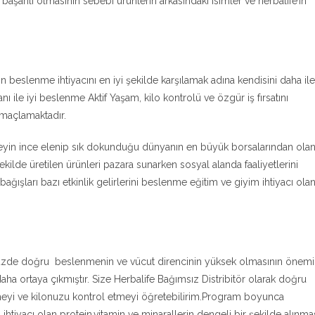
başarılı olmasının sebebi ürünlerin arkasındaki isimler ve herbalife’ın
beslenme ihtiyacını en iyi şekilde karşılamak adına kendisini daha ile
nı ile iyi beslenme Aktif Yaşam, kilo kontrolü ve özgür iş fırsatını
amaçlamaktadır.
şeyin ince elenip sık dokunduğu dünyanın en büyük borsalarından ola
kilde üretilen ürünleri pazara sunarken sosyal alanda faaliyetlerini
ğışları bazı etkinlik gelirlerini beslenme eğitim ve giyim ihtiyacı ola
de doğru beslenmenin ve vücut direncinin yüksek olmasının önemi
daha ortaya çıkmıştır. Size Herbalife Bağımsız Distribitör olarak doğru
yi ve kilonuzu kontrol etmeyi öğretebilirim.Program boyunca
ihtiyacı olan protein,vitamin ve minarallerin dengeli bir şekilde alınma