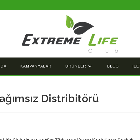
ZDA
KAMPANYALAR
ÜRÜNLER
BLOG
İLE
ğımsız Distribitörü