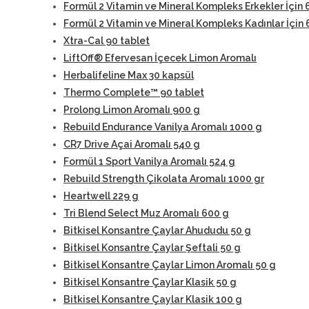
Formül 2 Vitamin ve Mineral Kompleks Erkekler İçin 
Formül 2 Vitamin ve Mineral Kompleks Kadınlar İçin 
Xtra-Cal 90 tablet
LiftOff® Efervesan İçecek Limon Aromalı
Herbalifeline Max 30 kapsül
Thermo Complete™ 90 tablet
Prolong Limon Aromalı 900 g
Rebuild Endurance Vanilya Aromalı 1000 g
CR7 Drive Açai Aromalı 540 g
Formül 1 Sport Vanilya Aromalı 524 g
Rebuild Strength Çikolata Aromalı 1000 gr
Heartwell 229 g
Tri Blend Select Muz Aromalı 600 g
Bitkisel Konsantre Çaylar Ahududu 50 g
Bitkisel Konsantre Çaylar Şeftali 50 g
Bitkisel Konsantre Çaylar Limon Aromalı 50 g
Bitkisel Konsantre Çaylar Klasik 50 g
Bitkisel Konsantre Çaylar Klasik 100 g