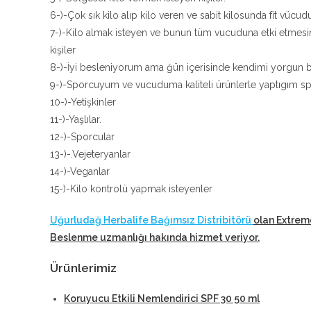
6-)-Çok sık kilo alıp kilo veren ve sabit kilosunda fit vücudu
7-)-Kilo almak isteyen ve bunun tüm vucuduna etki etmesi
kişiler
8-)-İyi besleniyorum ama ğün içerisinde kendimi yorgun bi
9-)-Sporcuyum ve vucuduma kaliteli ürünlerle yaptıgım sp
10-)-Yetişkinler
11-)-Yaşlılar.
12-)-Sporcular
13-)-.Vejeteryanlar
14-)-Veganlar
15-)-Kilo kontrolü yapmak isteyenler
Uğurludağ Herbalife Bağımsız Distribitörü
olan Extrem
Beslenme uzmanlığı hakında hizmet veriyor
.
Ürünlerimiz
Koruyucu Etkili Nemlendirici SPF 30 50 ml