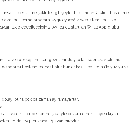
her insanın beslenme şekli ile ilgili şeyler birbirinden farklıdır beslenme
size özel beslenme programı uygulayacağız web sitemizde size
cakları takip edebileceksiniz. Ayrıca oluşturulan WhatsApp grubu
imize ve spor eğitmenleri gözetiminde yapılan spor aktivitelerine
şekilde sporcu beslenmesi nasıl olur bunlar hakkında her hafta yüz yüze
n dolayı buna çok da zaman ayıramayanlar…
er…
asit ve etkili bir beslenme şekiliyle çözümlemek isteyen kişiler.
 yöntemler deneyip hüsrana uğrayan bireyler.