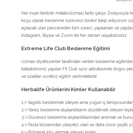
Her insan farklıdır metabolizması farklı çalışır. Dolayısıyla 
koçu olarak beslenme sürecinizi birebir takip ediyorum 
açılacak olan pencereden tüm süreci, yapılanları ve yapıla
Instagram, Skype ve Zoom ile her zaman ulaşabilirsiniz.
Extreme Life Club Beslenme Eğitimi
Uzman diyetisyenler tarafından verilen beslenme eğitimler
katılabilirsiniz yapılan Fit Club spor aktivitesinde doğru 
ve uzaktan ücretsiz eğitim verilmektedir.
Herbalife Ürünlerini Kimler Kullanabilir
1-)-Sağlıklı beslenmek isteyen ama yoğun iş temposunda
2-)-Yanlış beslenme alışkanlıklarını düzeltmek isteyen kişil
3-)-Düzensiz beslenme alışkanlıklarından arınmak ve bunu b
4-)-Fazla kilolarından şikayetci olan ve daha önce çeşitli
5-)-Bölgesel kilo vermek isteyen kişiler.