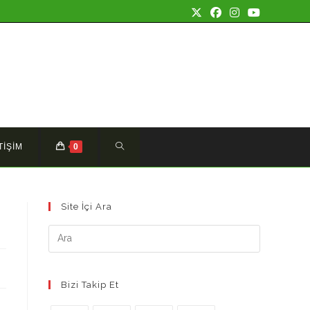
TOGGLE
TİŞİM
0
WEBSITE
Site İçi Ara
SEARCH
Bizi Takip Et