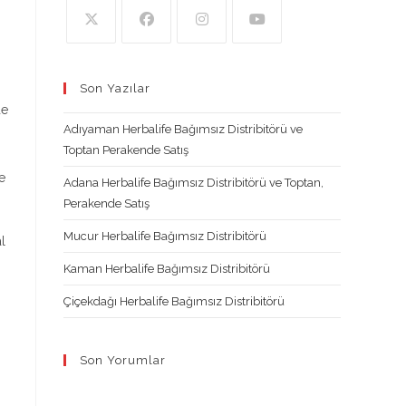
Opens
Opens
Opens
Opens
in
in
in
in
Son Yazılar
a
a
a
a
de
new
new
new
new
Adıyaman Herbalife Bağımsız Distribitörü ve
tab
tab
tab
tab
Toptan Perakende Satış
e
Adana Herbalife Bağımsız Distribitörü ve Toptan,
Perakende Satış
Mucur Herbalife Bağımsız Distribitörü
l
Kaman Herbalife Bağımsız Distribitörü
Çiçekdağı Herbalife Bağımsız Distribitörü
Son Yorumlar