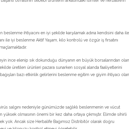
başarılı olmasının sebebi ürünlerin arkasındaki isimler ve herbalife’ın
beslenme ihtiyacını en iyi şekilde karşılamak adına kendisini daha ile
nı ile iyi beslenme Aktif Yaşam, kilo kontrolü ve özgür iş fırsatını
amaçlamaktadır.
şeyin ince elenip sık dokunduğu dünyanın en büyük borsalarından ola
kilde üretilen ürünleri pazara sunarken sosyal alanda faaliyetlerini
ğışları bazı etkinlik gelirlerini beslenme eğitim ve giyim ihtiyacı ola
irüs salgını nedeniyle günümüzde sağlıklı beslenmenin ve vücut
in yüksek olmasının önemi bir kez daha ortaya çıkmıştır. Elimde sihirli
ek yok. Ancak size Herbalife Bağımsız Distribitör olarak doğru
yi ve kilonuzu kontrol etmeyi öğretebilir.