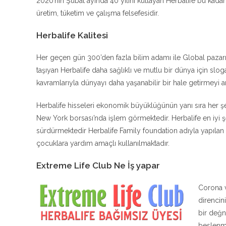
2020’nin Şubat ayında 40 yılını kutlayan Herbalife bu kadar 
üretim, tüketim ve çalışma felsefesidir.
Herbalife Kalitesi
Her geçen gün 300’den fazla bilim adamı ile Global pazarın 
taşıyan Herbalife daha sağlıklı ve mutlu bir dünya için sloga
kavramlarıyla dünyayı daha yaşanabilir bir hale getirmeyi 
Herbalife hisseleri ekonomik büyüklüğünün yanı sıra her 
New York borsası’nda işlem görmektedir. Herbalife en iyi şe
sürdürmektedir Herbalife Family foundation adıyla yapılan ba
çocuklara yardım amaçlı kullanılmaktadır.
Extreme Life Club Ne İş yapar
Corona v
direncin
bir değn
beslenme