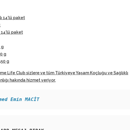
lı 14’lü paket
t
 14’lü paket
 g
50 g
550 g
eme Life Club sizlere ve tüm Türkiyeye Yaşam Koçluğu ve Sağlıklı
ığı hakında hizmet veriyor
.
med Emin MACİT