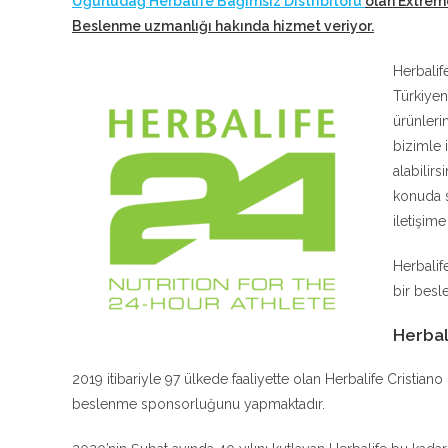
Uğurludağ Herbalife Bağımsız Distribitörü
olan Extrem
Beslenme uzmanlığı hakında hizmet veriyor
.
Herbalif
Türkiyen
ürünleri
bizimle 
alabilir
konuda s
iletişim
Herbalif
bir besle
Herbal
2019 itibariyle 97 ülkede faaliyette olan Herbalife Cristia
beslenme sponsorluğunu yapmaktadır.