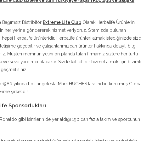
e Life Club sizlere ve tüm Türkiyeye Yaşam Koçluğu ve Sağlıklı
e Bağımsız Distribitör
Extreme Life Club
Olarak Herbalife Ürünlerini
in her yerine göndererek hizmet veriyoruz. Sitemizde bulunan
n hepsi Herbalife ürünleridir. Herbalife ürünleri almak istediğinizde siz
iletişime geçebilir ve çalışanlarımızdan ürünler hakkında detaylı bilgi
siniz. Müşteri memnuniyetini ön planda tutan firmamız sizlere her türlü
eve seve yardımcı olacaktır. Sizde kaliteli bir hizmet almak için biziml
e geçmelisiniz.
e 1980 yılında Los angeles’ta Mark HUGHES tarafından kurulmuş Globa
nme şirketidir.
ife Sponsorlukları
no Ronaldo gibi isimlerin de yer aldığı 190 dan fazla takım ve sporcunun