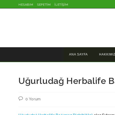
Skip
HESABIM
SEPETİM
İLETİŞİM
to
content
ANA SAYFA
HAKKIMI
Uğurludağ Herbalife Ba
Post
0 Yorum
comments: