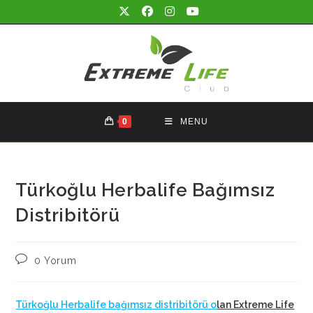
Skip
to
content
0
MENU
Türkoğlu Herbalife Bağımsız
Distribitörü
Post
0 Yorum
comments:
Türkoğlu Herbalife bağımsız distribitörü o
lan Extreme Life