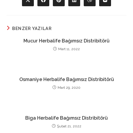
Opens
Opens
Opens
Opens
Opens
Opens
in
in
in
in
in
in
a
a
a
a
a
a
new
new
new
new
new
new
window
window
window
window
window
window
BENZER YAZILAR
Mucur Herbalife Bağımsız Distribitörü
Mart 11, 2022
Osmaniye Herbalife Bağımsız Distribitörü
Mart 29, 2020
Biga Herbalife Bağımsız Distribitörü
Şubat 21, 2022