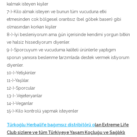
kalmak isteyen kişiler
7-)-Kilo almak isteyen ve bunun tüm vucuduna etki
etmesinden cok bölgesel orantısız (bel göbek basen) gibi
olmasından korkan kişiler
8-)-İyi besleniyorum ama ğün içerisinde kendimi yorgun bitkin
ve halsiz hissediyorum diyenler.
9-)-Sporcuyum ve vucuduma kaliteli ürünlerle yaptıgım
sporun yanısıra beslenme tarzımlada destek vermek istiyorum
diyenler.
10-)-Yetişkinler
11-)-Yaşlılar.
12-)-Sporcular
13-)-.Vejeteryanlar
14-)-Veganlar
15-)-Kilo kontrolü yapmak isteyenler
Türkoğlu Herbalife bağımsız distribitörü o
lan Extreme Life
Club sizlere ve tüm Türkiyeye Yaşam Koçluğu ve Sağlıklı