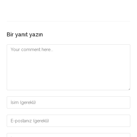
Bir yanıt yazın
Comment
Enter
your
name
Enter
or
your
username
email
Enter