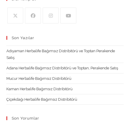
Opens
Opens
Opens
Opens
in
in
in
in
Son Yazılar
a
a
a
a
new
new
new
new
Adıyaman Herbalife Bağımsız Distribitörü ve Toptan Perakende
tab
tab
tab
tab
Satış
Adana Herbalife Bağımsız Distribitörü ve Toptan, Perakende Satış
Mucur Herbalife Bağımsız Distribitörü
Kaman Herbalife Bağımsız Distribitörü
Çiçekdağı Herbalife Bağımsız Distribitörü
Son Yorumlar