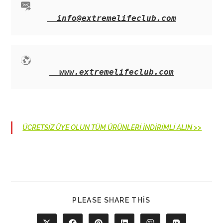
info@extremelifeclub.com
www.extremelifeclub.com
ÜCRETSİZ ÜYE OLUN TÜM ÜRÜNLERİ İNDİRİMLİ ALIN >>
SHARE
PLEASE SHARE THIS
THIS
CONTENT