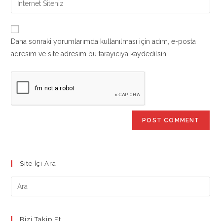
to
address
your
comment
to
website
comment
URL
Daha sonraki yorumlarımda kullanılması için adım, e-posta
(optional)
adresim ve site adresim bu tarayıcıya kaydedilsin.
Site İçi Ara
Bizi Takip Et