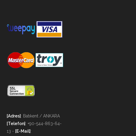
[Adres]
: Batıkent / ANKARA
[Telefon]
: +90-544-863-64-
13 -
[E-Mail]
: