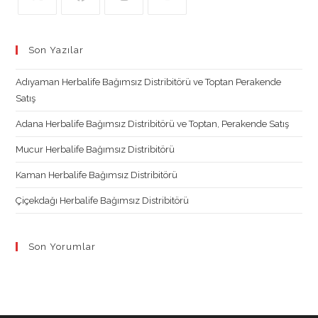
Opens
Opens
Opens
Opens
in
in
in
in
Son Yazılar
a
a
a
a
new
new
new
new
Adıyaman Herbalife Bağımsız Distribitörü ve Toptan Perakende
tab
tab
tab
tab
Satış
Adana Herbalife Bağımsız Distribitörü ve Toptan, Perakende Satış
Mucur Herbalife Bağımsız Distribitörü
Kaman Herbalife Bağımsız Distribitörü
Çiçekdağı Herbalife Bağımsız Distribitörü
Son Yorumlar