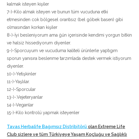
kalmak isteyen kişiler
7-)-Kilo almak isteyen ve bunun tüm vucuduna etki
etmesinden cok bölgesel orantısız (bel göbek basen) gibi
olmasından korkan kişiler
8-)-İyi besleniyorum ama ğün içerisinde kendimi yorgun bitkin
ve halsiz hissediyorum diyenler.
9-)-Sporcuyum ve vucuduma kaliteli ürünlerle yaptıgım
sporun yanısıra beslenme tarzımlada destek vermek istiyorum
diyenler.
10-)-Yetişkinler
11-)-Yaşlılar.
12-)-Sporcular
13-)-.Vejeteryanlar
14-)-Veganlar
15-)-Kilo kontrolü yapmak isteyenler
Tavas Herbalife Bağımsız Distribitörü
olan Extreme Life
Club sizlere ve tüm Türkiyeye Yaşam Koçluğu ve Sağlıklı