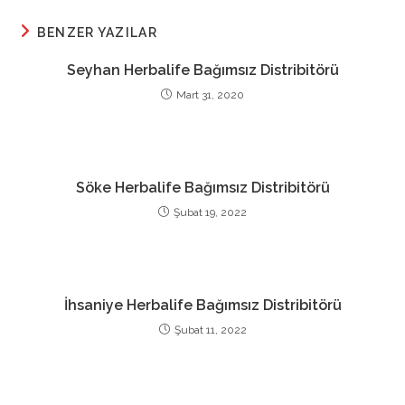
window
window
window
window
window
window
BENZER YAZILAR
Seyhan Herbalife Bağımsız Distribitörü
Mart 31, 2020
Söke Herbalife Bağımsız Distribitörü
Şubat 19, 2022
İhsaniye Herbalife Bağımsız Distribitörü
Şubat 11, 2022