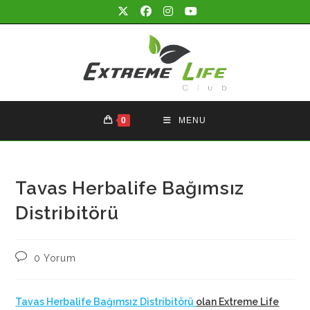
Skip
to
content
0
MENU
Tavas Herbalife Bağımsız
Distribitörü
Post
0 Yorum
comments:
Tavas Herbalife Bağımsız Distribitörü
olan Extreme Life