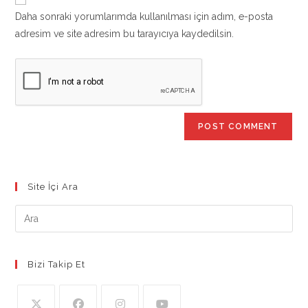
comment
URL
Daha sonraki yorumlarımda kullanılması için adım, e-posta
(optional)
adresim ve site adresim bu tarayıcıya kaydedilsin.
Site İçi Ara
Bizi Takip Et