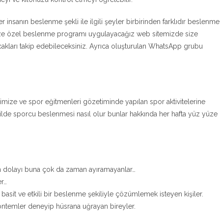
her insanın beslenme şekli ile ilgili şeyler birbirinden farklıdır beslenme
size özel beslenme programı uygulayacağız web sitemizde size
cakları takip edebileceksiniz. Ayrıca oluşturulan WhatsApp grubu
imize ve spor eğitmenleri gözetiminde yapılan spor aktivitelerine
şekilde sporcu beslenmesi nasıl olur bunlar hakkında her hafta yüz yüze
n dolayı buna çok da zaman ayıramayanlar…
er…
asit ve etkili bir beslenme şekiliyle çözümlemek isteyen kişiler.
 yöntemler deneyip hüsrana uğrayan bireyler.