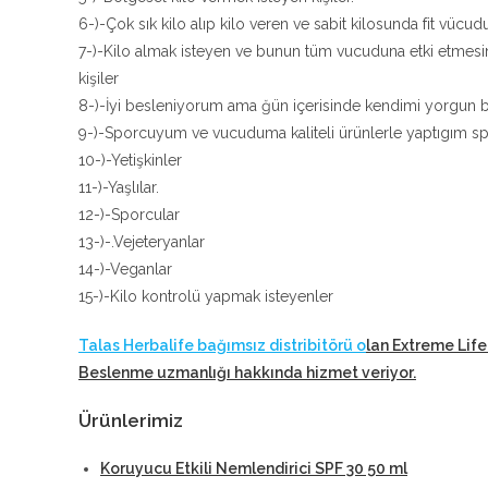
6-)-Çok sık kilo alıp kilo veren ve sabit kilosunda fit vücudu
7-)-Kilo almak isteyen ve bunun tüm vucuduna etki etmesi
kişiler
8-)-İyi besleniyorum ama ğün içerisinde kendimi yorgun bi
9-)-Sporcuyum ve vucuduma kaliteli ürünlerle yaptıgım sp
10-)-Yetişkinler
11-)-Yaşlılar.
12-)-Sporcular
13-)-.Vejeteryanlar
14-)-Veganlar
15-)-Kilo kontrolü yapmak isteyenler
Talas Herbalife bağımsız distribitörü o
lan Extreme Life
Beslenme uzmanlığı hakkında hizmet veriyor
.
Ürünlerimiz
Koruyucu Etkili Nemlendirici SPF 30 50 ml