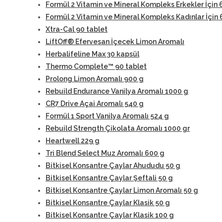
Formül 2 Vitamin ve Mineral Kompleks Erkekler İçin 
Formül 2 Vitamin ve Mineral Kompleks Kadınlar İçin 
Xtra-Cal 90 tablet
LiftOff® Efervesan İçecek Limon Aromalı
Herbalifeline Max 30 kapsül
Thermo Complete™ 90 tablet
Prolong Limon Aromalı 900 g
Rebuild Endurance Vanilya Aromalı 1000 g
CR7 Drive Açai Aromalı 540 g
Formül 1 Sport Vanilya Aromalı 524 g
Rebuild Strength Çikolata Aromalı 1000 gr
Heartwell 229 g
Tri Blend Select Muz Aromalı 600 g
Bitkisel Konsantre Çaylar Ahududu 50 g
Bitkisel Konsantre Çaylar Şeftali 50 g
Bitkisel Konsantre Çaylar Limon Aromalı 50 g
Bitkisel Konsantre Çaylar Klasik 50 g
Bitkisel Konsantre Çaylar Klasik 100 g