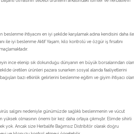
başarılı olmasının sebebi ürünlerin arkasındaki isimler ve herbalife’ın
beslenme ihtiyacını en iyi şekilde karşılamak adına kendisini daha ile
nı ile iyi beslenme Aktif Yaşam, kilo kontrolü ve özgür iş fırsatını
amaçlamaktadır.
şeyin ince elenip sık dokunduğu dünyanın en büyük borsalarından ola
kilde üretilen ürünleri pazara sunarken sosyal alanda faaliyetlerini
ğışları bazı etkinlik gelirlerini beslenme eğitim ve giyim ihtiyacı ola
irüs salgını nedeniyle günümüzde sağlıklı beslenmenin ve vücut
in yüksek olmasının önemi bir kez daha ortaya çıkmıştır. Elimde sihirli
ek yok. Ancak size Herbalife Bağımsız Distribitör olarak doğru
yi ve kilonuzu kontrol etmeyi öğretebilir.