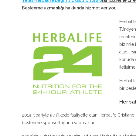
Talas Herbalife bağımsız distribitörü o
lan Extreme Life
Beslenme uzmanlığı hakkında hizmet veriyor
.
Herbalif
Türkiyen
ürünleri
bizimle 
alabilir
konuda s
iletişim
Herbalif
bir besle
Herbal
2019 itibariyle 97 ülkede faaliyette olan Herbalife Cristia
beslenme sponsorluğunu yapmaktadır.