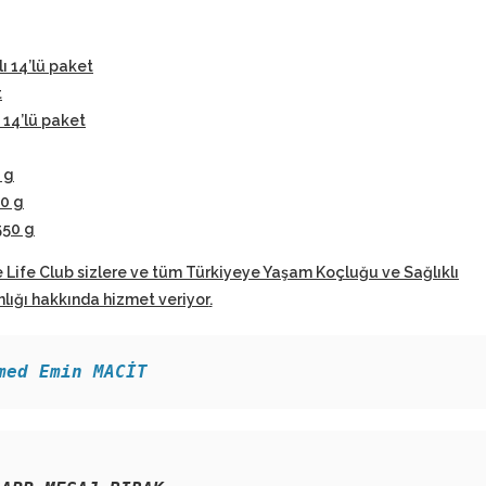
lı 14’lü paket
t
 14’lü paket
 g
50 g
550 g
 Life Club sizlere ve tüm Türkiyeye Yaşam Koçluğu ve Sağlıklı
ığı hakkında hizmet veriyor
.
med Emin MACİT