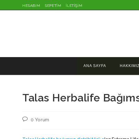
Skip
HESABIM
SEPETİM
İLETİŞİM
to
content
ANA SAYFA
HAKKIMI
Talas Herbalife Bağımsı
Post
0 Yorum
comments: