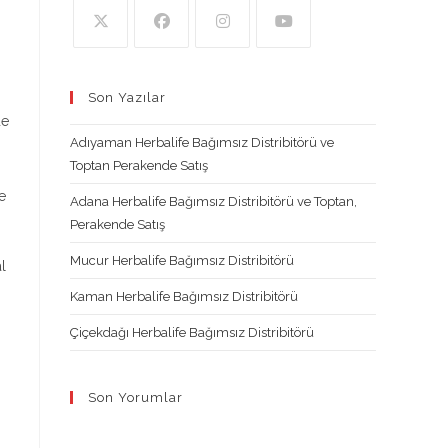
Opens
Opens
Opens
Opens
in
in
in
in
Son Yazılar
a
a
a
a
de
new
new
new
new
Adıyaman Herbalife Bağımsız Distribitörü ve
tab
tab
tab
tab
Toptan Perakende Satış
e
Adana Herbalife Bağımsız Distribitörü ve Toptan,
Perakende Satış
Mucur Herbalife Bağımsız Distribitörü
l
Kaman Herbalife Bağımsız Distribitörü
Çiçekdağı Herbalife Bağımsız Distribitörü
Son Yorumlar