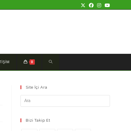
TOGGLE
TİŞİM
0
WEBSITE
Site İçi Ara
SEARCH
Bizi Takip Et