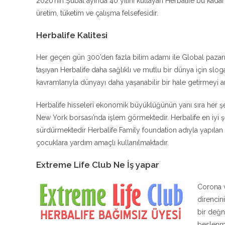
2020’nin Şubat ayında 40 yılını kutlayan Herbalife bu kadar 
üretim, tüketim ve çalışma felsefesidir.
Herbalife Kalitesi
Her geçen gün 300’den fazla bilim adamı ile Global pazarın 
taşıyan Herbalife daha sağlıklı ve mutlu bir dünya için sloga
kavramlarıyla dünyayı daha yaşanabilir bir hale getirmeyi 
Herbalife hisseleri ekonomik büyüklüğünün yanı sıra her 
New York borsası’nda işlem görmektedir. Herbalife en iyi şe
sürdürmektedir Herbalife Family foundation adıyla yapılan ba
çocuklara yardım amaçlı kullanılmaktadır.
Extreme Life Club Ne İş yapar
Corona v
direncin
bir değn
beslenme