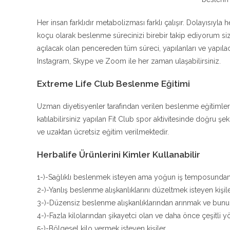
Her insan farklıdır metabolizması farklı çalışır. Dolayısıyla 
koçu olarak beslenme sürecinizi birebir takip ediyorum 
açılacak olan pencereden tüm süreci, yapılanları ve yapıla
Instagram, Skype ve Zoom ile her zaman ulaşabilirsiniz.
Extreme Life Club Beslenme Eğitimi
Uzman diyetisyenler tarafından verilen beslenme eğitimler
katılabilirsiniz yapılan Fit Club spor aktivitesinde doğru 
ve uzaktan ücretsiz eğitim verilmektedir.
Herbalife Ürünlerini Kimler Kullanabilir
1-)-Sağlıklı beslenmek isteyen ama yoğun iş temposunda
2-)-Yanlış beslenme alışkanlıklarını düzeltmek isteyen kişil
3-)-Düzensiz beslenme alışkanlıklarından arınmak ve bunu b
4-)-Fazla kilolarından şikayetci olan ve daha önce çeşitli
5-)-Bölgesel kilo vermek isteyen kişiler.