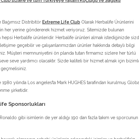
 Club sizlere ve tüm Türkiyeye Yaşam Koçluğu ve Sağlıklı
e Bağımsız Distribitör
Extreme Life Club
Olarak Herbalife Ürünlerini
in her yerine göndererek hizmet veriyoruz. Sitemizde bulunan
n hepsi Herbalife ürünleridir. Herbalife ürünleri almak istediğinizde siz
iletişime geçebilir ve çalışanlarımızdan ürünler hakkında detaylı bilgi
siniz. Müşteri memnuniyetini ön planda tutan firmamız sizlere her türlü
eve seve yardımcı olacaktır. Sizde kaliteli bir hizmet almak için biziml
e geçmelisiniz.
e 1980 yılında Los angeles’ta Mark HUGHES tarafından kurulmuş Globa
nme şirketidir.
ife Sponsorlukları
no Ronaldo gibi isimlerin de yer aldığı 190 dan fazla takım ve sporcunun