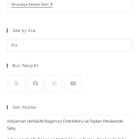
Kalp
Okumaya Devam Edin
Dostu
Yemek
Hazırlama
İpuçları
Site İçi Ara
Bizi Takip Et
Opens
Opens
Opens
Opens
in
in
in
in
Son Yazılar
a
a
a
a
new
new
new
new
Adıyaman Herbalife Bağımsız Distribitörü ve Toptan Perakende
tab
tab
tab
tab
Satış