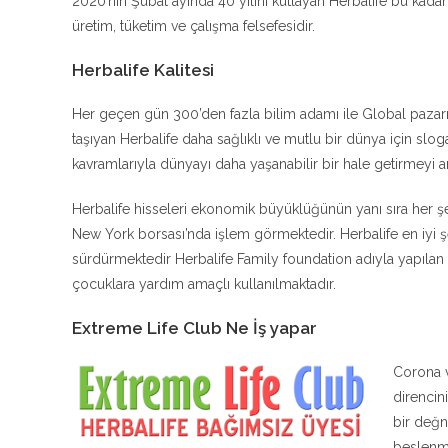
2020’nin Şubat ayında 40 yılını kutlayan Herbalife bu kadar 
üretim, tüketim ve çalışma felsefesidir.
Herbalife Kalitesi
Her geçen gün 300’den fazla bilim adamı ile Global pazarın 
taşıyan Herbalife daha sağlıklı ve mutlu bir dünya için sloga
kavramlarıyla dünyayı daha yaşanabilir bir hale getirmeyi 
Herbalife hisseleri ekonomik büyüklüğünün yanı sıra her 
New York borsası’nda işlem görmektedir. Herbalife en iyi şe
sürdürmektedir Herbalife Family foundation adıyla yapılan ba
çocuklara yardım amaçlı kullanılmaktadır.
Extreme Life Club Ne İş yapar
Corona v
direncin
bir değn
beslenme