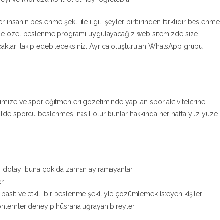
her insanın beslenme şekli ile ilgili şeyler birbirinden farklıdır beslenme
size özel beslenme programı uygulayacağız web sitemizde size
cakları takip edebileceksiniz. Ayrıca oluşturulan WhatsApp grubu
imize ve spor eğitmenleri gözetiminde yapılan spor aktivitelerine
şekilde sporcu beslenmesi nasıl olur bunlar hakkında her hafta yüz yüze
n dolayı buna çok da zaman ayıramayanlar…
er…
asit ve etkili bir beslenme şekiliyle çözümlemek isteyen kişiler.
 yöntemler deneyip hüsrana uğrayan bireyler.