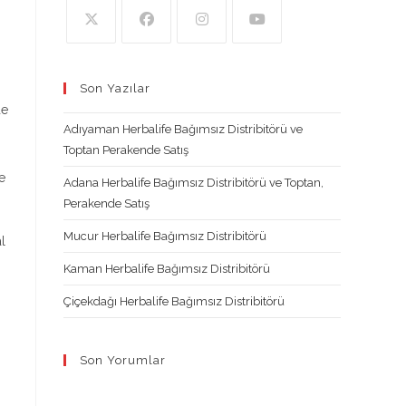
Opens
Opens
Opens
Opens
in
in
in
in
Son Yazılar
a
a
a
a
de
new
new
new
new
Adıyaman Herbalife Bağımsız Distribitörü ve
tab
tab
tab
tab
Toptan Perakende Satış
e
Adana Herbalife Bağımsız Distribitörü ve Toptan,
Perakende Satış
Mucur Herbalife Bağımsız Distribitörü
l
Kaman Herbalife Bağımsız Distribitörü
Çiçekdağı Herbalife Bağımsız Distribitörü
Son Yorumlar