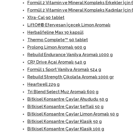
Formül 2 Vitamin ve Mineral Kompleks Erkekler İçin 
Formül 2 Vitamin ve Mineral Kompleks Kadınlar İçin 
Xtra-Cal 90 tablet
LiftOff® Efervesan İçecek Limon Aromalı
Herbalifeline Max 30 kapsül
Thermo Complete™ 90 tablet
Prolong Limon Aromalı 900 g
Rebuild Endurance Vanilya Aromalı 1000 g
CR7 Drive Açai Aromalı 540 g
Formül 1 Sport Vanilya Aromalı 524 g
Rebuild Strength Çikolata Aromalı 1000 gr
Heartwell 229 g
Tri Blend Select Muz Aromalı 600 g
Bitkisel Konsantre Çaylar Ahududu 50 g
Bitkisel Konsantre Çaylar Şeftali 50 g
Bitkisel Konsantre Çaylar Limon Aromalı 50 g
Bitkisel Konsantre Çaylar Klasik 50 g
Bitkisel Konsantre Çaylar Klasik 100 g