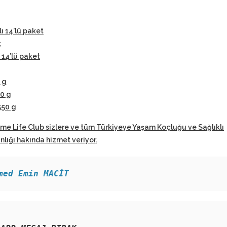
lı 14’lü paket
t
 14’lü paket
 g
50 g
550 g
eme Life Club sizlere ve tüm Türkiyeye Yaşam Koçluğu ve Sağlıklı
ığı hakında hizmet veriyor
.
med Emin MACİT