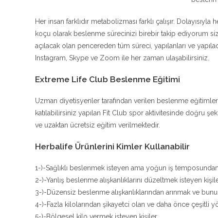
Her insan farklıdır metabolizması farklı çalışır. Dolayısıyla 
koçu olarak beslenme sürecinizi birebir takip ediyorum 
açılacak olan pencereden tüm süreci, yapılanları ve yapıla
Instagram, Skype ve Zoom ile her zaman ulaşabilirsiniz.
Extreme Life Club Beslenme Eğitimi
Uzman diyetisyenler tarafından verilen beslenme eğitimler
katılabilirsiniz yapılan Fit Club spor aktivitesinde doğru 
ve uzaktan ücretsiz eğitim verilmektedir.
Herbalife Ürünlerini Kimler Kullanabilir
1-)-Sağlıklı beslenmek isteyen ama yoğun iş temposunda
2-)-Yanlış beslenme alışkanlıklarını düzeltmek isteyen kişil
3-)-Düzensiz beslenme alışkanlıklarından arınmak ve bunu b
4-)-Fazla kilolarından şikayetci olan ve daha önce çeşitli
5-)-Bölgesel kilo vermek isteyen kişiler.