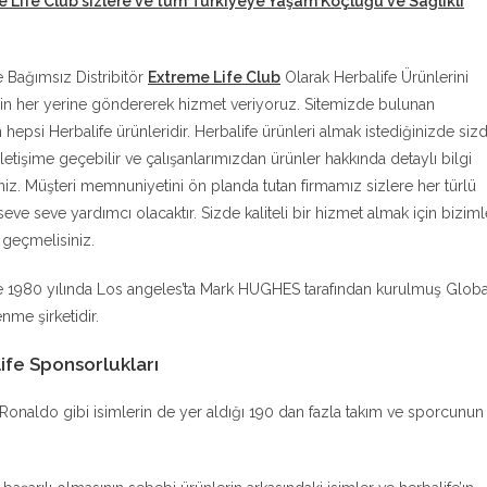
e Life Club sizlere ve tüm Türkiyeye Yaşam Koçluğu ve Sağlıklı
e Bağımsız Distribitör
Extreme Life Club
Olarak Herbalife Ürünlerini
in her yerine göndererek hizmet veriyoruz. Sitemizde bulunan
n hepsi Herbalife ürünleridir. Herbalife ürünleri almak istediğinizde siz
iletişime geçebilir ve çalışanlarımızdan ürünler hakkında detaylı bilgi
siniz. Müşteri memnuniyetini ön planda tutan firmamız sizlere her türlü
eve seve yardımcı olacaktır. Sizde kaliteli bir hizmet almak için biziml
e geçmelisiniz.
e 1980 yılında Los angeles’ta Mark HUGHES tarafından kurulmuş Globa
nme şirketidir.
ife Sponsorlukları
no Ronaldo gibi isimlerin de yer aldığı 190 dan fazla takım ve sporcunun