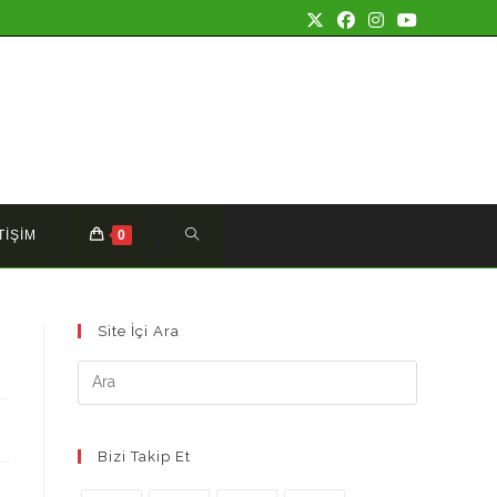
TOGGLE
TİŞİM
0
WEBSITE
Site İçi Ara
SEARCH
Bizi Takip Et