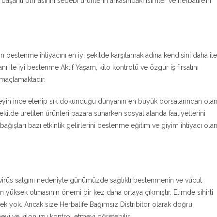
başarılı olmasının sebebi ürünlerin arkasındaki isimler ve herbalife’ın
beslenme ihtiyacını en iyi şekilde karşılamak adına kendisini daha ile
nı ile iyi beslenme Aktif Yaşam, kilo kontrolü ve özgür iş fırsatını
amaçlamaktadır.
şeyin ince elenip sık dokunduğu dünyanın en büyük borsalarından ola
kilde üretilen ürünleri pazara sunarken sosyal alanda faaliyetlerini
ğışları bazı etkinlik gelirlerini beslenme eğitim ve giyim ihtiyacı ola
irüs salgını nedeniyle günümüzde sağlıklı beslenmenin ve vücut
in yüksek olmasının önemi bir kez daha ortaya çıkmıştır. Elimde sihirli
ek yok. Ancak size Herbalife Bağımsız Distribitör olarak doğru
yi ve kilonuzu kontrol etmeyi öğretebilir.