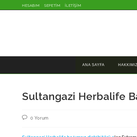
Skip
HESABIM
SEPETİM
İLETİŞİM
to
content
ANA SAYFA
HAKKIMI
Sultangazi Herbalife B
Post
0 Yorum
comments: