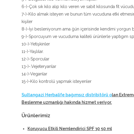
6-)-Çok sık kilo alıp kilo veren ve sabit kilosunda fit vücudu
7-)-Kilo almak isteyen ve bunun tüm vucuduna etki etmesi
kişiler
8-)-İyi besleniyorum ama ğün içerisinde kendimi yorgun bi
9-)-Sporcuyum ve vucuduma kaliteli ürünlerle yaptıgım sp
10-)-Yetişkinler
11-)-Yaşlılar.
12-)-Sporcular
13-)-.Vejeteryanlar
14-)-Veganlar
15-)-Kilo kontrolü yapmak isteyenler
Sultangazi Herbalife bağımsız distribitörü o
lan Extrem
Beslenme uzmanlığı hakında hizmet veriyor
.
Ürünlerimiz
Koruyucu Etkili Nemlendirici SPF 30 50 ml