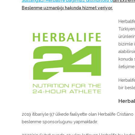
Sultangazi Herbalife bağımsız distribitörü o
lan Extrem
Beslenme uzmanlığı hakında hizmet veriyor
.
Herbalif
Türkiyen
ürünleri
bizimle 
alabilir
konuda s
iletişim
Herbalif
bir besle
Herbal
2019 itibariyle 97 ülkede faaliyette olan Herbalife Cristia
beslenme sponsorluğunu yapmaktadır.