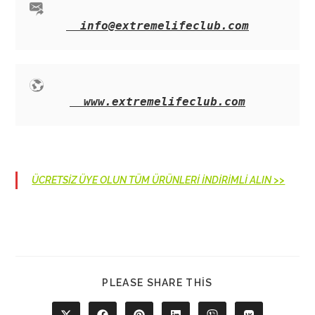
info@extremelifeclub.com
www.extremelifeclub.com
ÜCRETSİZ ÜYE OLUN TÜM ÜRÜNLERİ İNDİRİMLİ ALIN >>
SHARE
PLEASE SHARE THIS
THIS
CONTENT