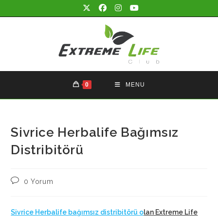
Skip
to
content
0
MENU
Sivrice Herbalife Bağımsız
Distribitörü
Post
0 Yorum
comments:
Sivrice Herbalife bağımsız distribitörü o
lan Extreme Life