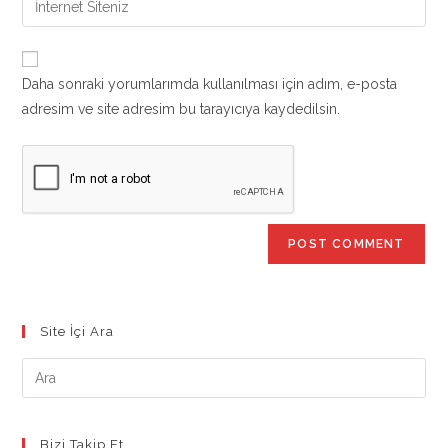
to
address
your
comment
to
website
comment
URL
Daha sonraki yorumlarımda kullanılması için adım, e-posta
(optional)
adresim ve site adresim bu tarayıcıya kaydedilsin.
Site İçi Ara
Bizi Takip Et