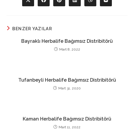
Opens
Opens
Opens
Opens
Opens
Opens
in
in
in
in
in
in
a
a
a
a
a
a
new
new
new
new
new
new
window
window
window
window
window
window
BENZER YAZILAR
Bayraklı Herbalife Bağımsız Distribitörü
Mart 8, 2022
Tufanbeyli Herbalife Bağımsız Distribitörü
Mart 31, 2020
Kaman Herbalife Bağımsız Distribitörü
Mart 11, 2022