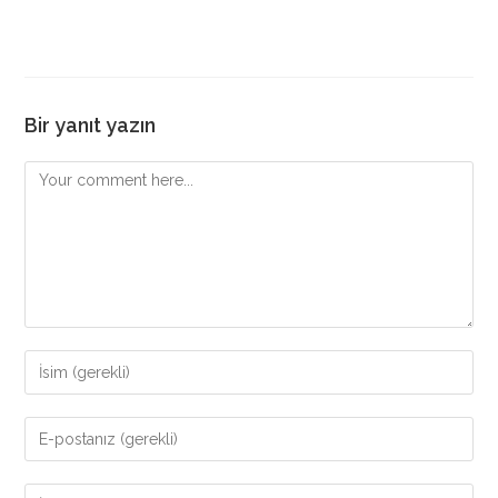
Bir yanıt yazın
Comment
Enter
your
name
Enter
or
your
username
email
Enter