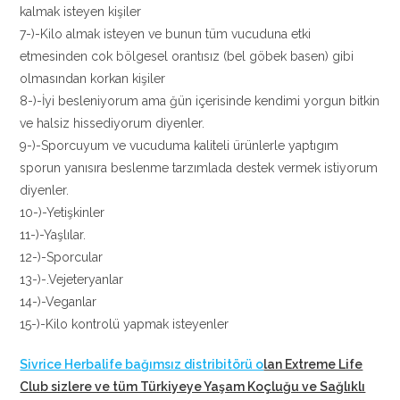
kalmak isteyen kişiler
7-)-Kilo almak isteyen ve bunun tüm vucuduna etki
etmesinden cok bölgesel orantısız (bel göbek basen) gibi
olmasından korkan kişiler
8-)-İyi besleniyorum ama ğün içerisinde kendimi yorgun bitkin
ve halsiz hissediyorum diyenler.
9-)-Sporcuyum ve vucuduma kaliteli ürünlerle yaptıgım
sporun yanısıra beslenme tarzımlada destek vermek istiyorum
diyenler.
10-)-Yetişkinler
11-)-Yaşlılar.
12-)-Sporcular
13-)-.Vejeteryanlar
14-)-Veganlar
15-)-Kilo kontrolü yapmak isteyenler
Sivrice Herbalife bağımsız distribitörü o
lan Extreme Life
Club sizlere ve tüm Türkiyeye Yaşam Koçluğu ve Sağlıklı