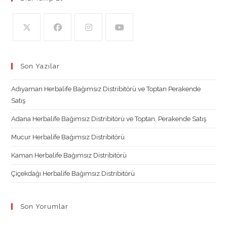
Opens
Opens
Opens
Opens
in
in
in
in
Son Yazılar
a
a
a
a
new
new
new
new
Adıyaman Herbalife Bağımsız Distribitörü ve Toptan Perakende
tab
tab
tab
tab
Satış
Adana Herbalife Bağımsız Distribitörü ve Toptan, Perakende Satış
Mucur Herbalife Bağımsız Distribitörü
Kaman Herbalife Bağımsız Distribitörü
Çiçekdağı Herbalife Bağımsız Distribitörü
Son Yorumlar