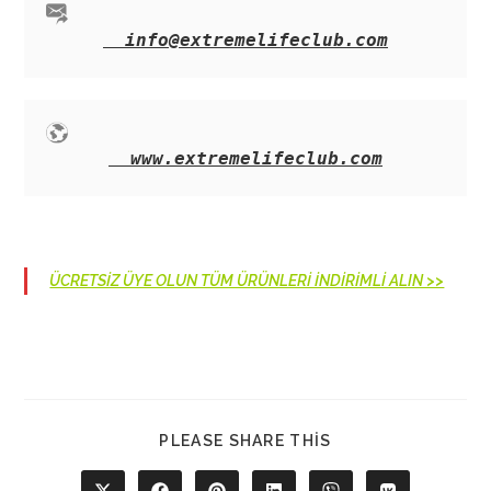
info@extremelifeclub.com
www.extremelifeclub.com
ÜCRETSİZ ÜYE OLUN TÜM ÜRÜNLERİ İNDİRİMLİ ALIN >>
SHARE
PLEASE SHARE THIS
THIS
CONTENT