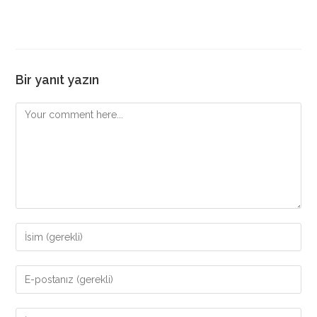
Bir yanıt yazın
Comment
Enter
your
name
Enter
or
your
username
email
Enter