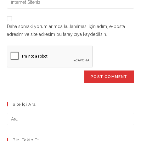
to
address
your
comment
to
website
comment
URL
Daha sonraki yorumlarımda kullanılması için adım, e-posta
(optional)
adresim ve site adresim bu tarayıcıya kaydedilsin.
Site İçi Ara
Bizi Takip Et