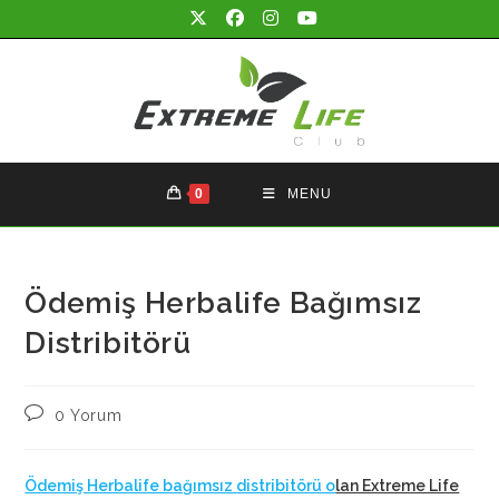
Skip
to
content
0
MENU
Ödemiş Herbalife Bağımsız
Distribitörü
Post
0 Yorum
comments:
Ödemiş Herbalife bağımsız distribitörü o
lan Extreme Life