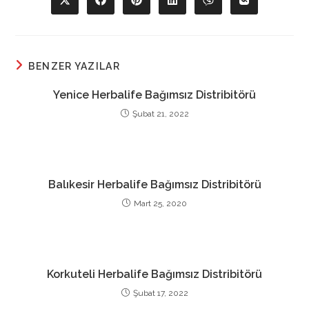
Opens
Opens
Opens
Opens
Opens
Opens
in
in
in
in
in
in
a
a
a
a
a
a
new
new
new
new
new
new
window
window
window
window
window
window
BENZER YAZILAR
Yenice Herbalife Bağımsız Distribitörü
Şubat 21, 2022
Balıkesir Herbalife Bağımsız Distribitörü
Mart 25, 2020
Korkuteli Herbalife Bağımsız Distribitörü
Şubat 17, 2022