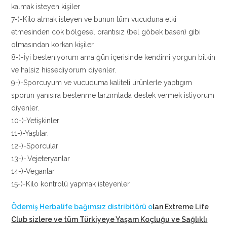
kalmak isteyen kişiler
7-)-Kilo almak isteyen ve bunun tüm vucuduna etki
etmesinden cok bölgesel orantısız (bel göbek basen) gibi
olmasından korkan kişiler
8-)-İyi besleniyorum ama ğün içerisinde kendimi yorgun bitkin
ve halsiz hissediyorum diyenler.
9-)-Sporcuyum ve vucuduma kaliteli ürünlerle yaptıgım
sporun yanısıra beslenme tarzımlada destek vermek istiyorum
diyenler.
10-)-Yetişkinler
11-)-Yaşlılar.
12-)-Sporcular
13-)-.Vejeteryanlar
14-)-Veganlar
15-)-Kilo kontrolü yapmak isteyenler
Ödemiş Herbalife bağımsız distribitörü o
lan Extreme Life
Club sizlere ve tüm Türkiyeye Yaşam Koçluğu ve Sağlıklı