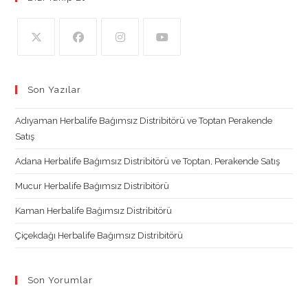
Opens
Opens
Opens
Opens
in
in
in
in
Son Yazılar
a
a
a
a
new
new
new
new
Adıyaman Herbalife Bağımsız Distribitörü ve Toptan Perakende
tab
tab
tab
tab
Satış
Adana Herbalife Bağımsız Distribitörü ve Toptan, Perakende Satış
Mucur Herbalife Bağımsız Distribitörü
Kaman Herbalife Bağımsız Distribitörü
Çiçekdağı Herbalife Bağımsız Distribitörü
Son Yorumlar