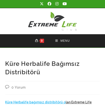
Skip
to
content
0
MENU
Küre Herbalife Bağımsız
Distribitörü
Post
0 Yorum
comments:
Küre Herbalife bağımsız distribitörü o
lan Extreme Life