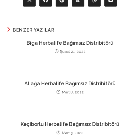
Opens
Opens
Opens
Opens
Opens
Opens
in
in
in
in
in
in
a
a
a
a
a
a
new
new
new
new
new
new
window
window
window
window
window
window
BENZER YAZILAR
Biga Herbalife Bağımsız Distribitörü
Şubat 21, 2022
Aliağa Herbalife Bağımsız Distribitörü
Mart 8, 2022
Keçiborlu Herbalife Bağımsız Distribitörü
Mart 3, 2022