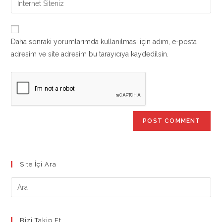
to
address
your
comment
to
website
comment
URL
Daha sonraki yorumlarımda kullanılması için adım, e-posta
(optional)
adresim ve site adresim bu tarayıcıya kaydedilsin.
Site İçi Ara
Bizi Takip Et