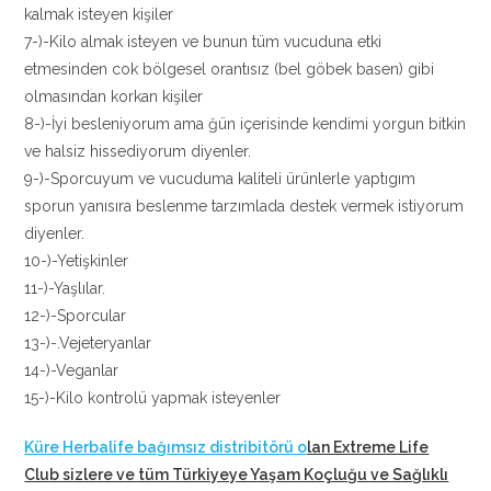
kalmak isteyen kişiler
7-)-Kilo almak isteyen ve bunun tüm vucuduna etki
etmesinden cok bölgesel orantısız (bel göbek basen) gibi
olmasından korkan kişiler
8-)-İyi besleniyorum ama ğün içerisinde kendimi yorgun bitkin
ve halsiz hissediyorum diyenler.
9-)-Sporcuyum ve vucuduma kaliteli ürünlerle yaptıgım
sporun yanısıra beslenme tarzımlada destek vermek istiyorum
diyenler.
10-)-Yetişkinler
11-)-Yaşlılar.
12-)-Sporcular
13-)-.Vejeteryanlar
14-)-Veganlar
15-)-Kilo kontrolü yapmak isteyenler
Küre Herbalife bağımsız distribitörü o
lan Extreme Life
Club sizlere ve tüm Türkiyeye Yaşam Koçluğu ve Sağlıklı