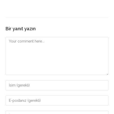
Bir yanıt yazın
Comment
Enter
your
name
Enter
or
your
username
email
Enter