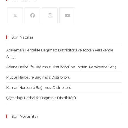
Opens
Opens
Opens
Opens
in
in
in
in
Son Yazılar
a
a
a
a
new
new
new
new
Adıyaman Herbalife Bağımsız Distribitörü ve Toptan Perakende
tab
tab
tab
tab
Satış
Adana Herbalife Bağımsız Distribitörü ve Toptan, Perakende Satış
Mucur Herbalife Bağımsız Distribitörü
Kaman Herbalife Bağımsız Distribitörü
Çiçekdağı Herbalife Bağımsız Distribitörü
Son Yorumlar