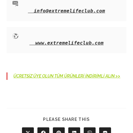
info@extremelifeclub.com
www.extremelifeclub.com
ÜCRETSİZ ÜYE OLUN TÜM ÜRÜNLERİ İNDİRİMLİ ALIN >>
SHARE
PLEASE SHARE THIS
THIS
CONTENT