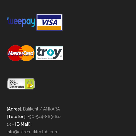
[Adres]
: Batıkent / ANKARA
[Telefon]
: +90-544-863-64-
13 -
[E-Mail]
:
info@extremelifeclub.com