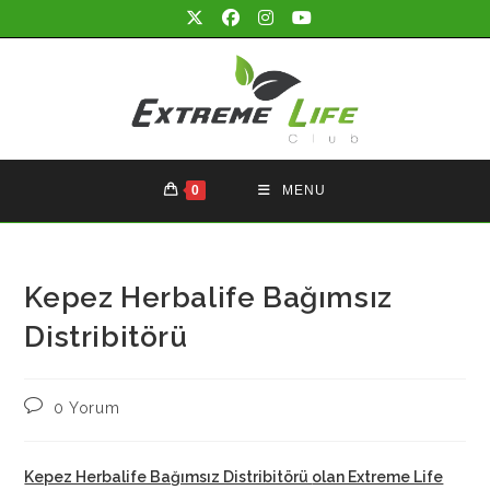
Skip
to
content
0
MENU
Kepez Herbalife Bağımsız
Distribitörü
Post
0 Yorum
comments:
Kepez Herbalife Bağımsız Distribitörü
olan Extreme Life