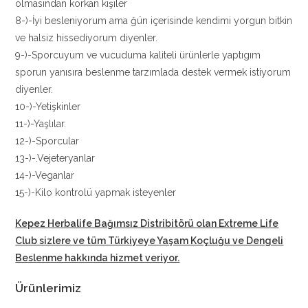
olmasından korkan kişiler
8-)-İyi besleniyorum ama ğün içerisinde kendimi yorgun bitkin
ve halsiz hissediyorum diyenler.
9-)-Sporcuyum ve vucuduma kaliteli ürünlerle yaptıgım
sporun yanısıra beslenme tarzımlada destek vermek istiyorum
diyenler.
10-)-Yetişkinler
11-)-Yaşlılar.
12-)-Sporcular
13-)-.Vejeteryanlar
14-)-Veganlar
15-)-Kilo kontrolü yapmak isteyenler
Kepez Herbalife Bağımsız Distribitörü
olan Extreme Life
Club sizlere ve tüm Türkiyeye Yaşam Koçluğu ve Dengeli
Beslenme hakkında hizmet veriyor.
Ürünlerimiz