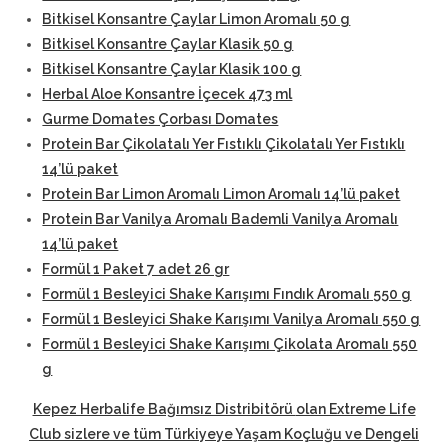
Bitkisel Konsantre Çaylar Limon Aromalı 50 g
Bitkisel Konsantre Çaylar Klasik 50 g
Bitkisel Konsantre Çaylar Klasik 100 g
Herbal Aloe Konsantre İçecek 473 ml
Gurme Domates Çorbası Domates
Protein Bar Çikolatalı Yer Fıstıklı Çikolatalı Yer Fıstıklı
14’lü paket
Protein Bar Limon Aromalı Limon Aromalı 14’lü paket
Protein Bar Vanilya Aromalı Bademli Vanilya Aromalı
14’lü paket
Formül 1 Paket 7 adet 26 gr
Formül 1 Besleyici Shake Karışımı Fındık Aromalı 550 g
Formül 1 Besleyici Shake Karışımı Vanilya Aromalı 550 g
Formül 1 Besleyici Shake Karışımı Çikolata Aromalı 550
g
Kepez Herbalife Bağımsız Distribitörü
olan Extreme Life
Club sizlere ve tüm Türkiyeye Yaşam Koçluğu ve Dengeli