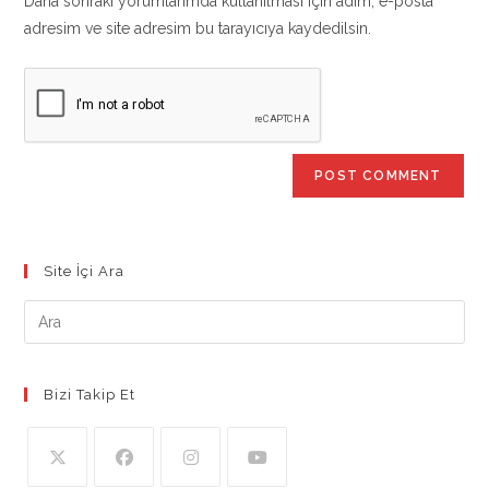
Daha sonraki yorumlarımda kullanılması için adım, e-posta
(optional)
adresim ve site adresim bu tarayıcıya kaydedilsin.
Site İçi Ara
Bizi Takip Et