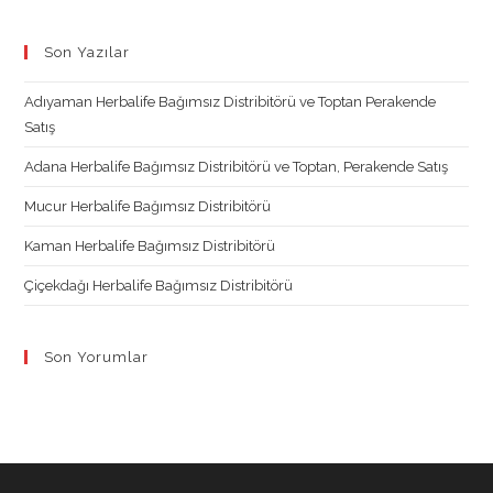
Opens
Opens
Opens
Opens
in
in
in
in
Son Yazılar
a
a
a
a
new
new
new
new
Adıyaman Herbalife Bağımsız Distribitörü ve Toptan Perakende
tab
tab
tab
tab
Satış
Adana Herbalife Bağımsız Distribitörü ve Toptan, Perakende Satış
Mucur Herbalife Bağımsız Distribitörü
Kaman Herbalife Bağımsız Distribitörü
Çiçekdağı Herbalife Bağımsız Distribitörü
Son Yorumlar