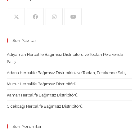
Opens
Opens
Opens
Opens
in
in
in
in
Son Yazılar
a
a
a
a
new
new
new
new
Adıyaman Herbalife Bağımsız Distribitörü ve Toptan Perakende
tab
tab
tab
tab
Satış
Adana Herbalife Bağımsız Distribitörü ve Toptan, Perakende Satış
Mucur Herbalife Bağımsız Distribitörü
Kaman Herbalife Bağımsız Distribitörü
Çiçekdağı Herbalife Bağımsız Distribitörü
Son Yorumlar