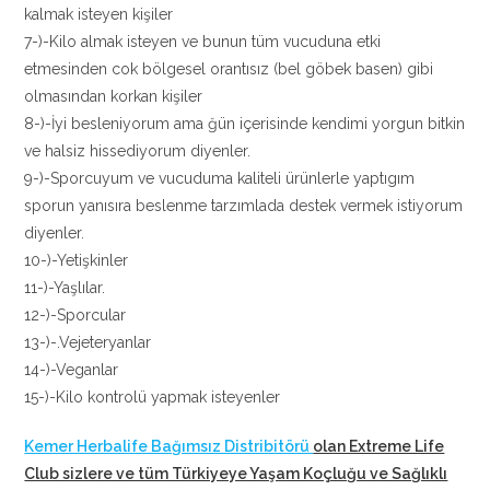
kalmak isteyen kişiler
7-)-Kilo almak isteyen ve bunun tüm vucuduna etki
etmesinden cok bölgesel orantısız (bel göbek basen) gibi
olmasından korkan kişiler
8-)-İyi besleniyorum ama ğün içerisinde kendimi yorgun bitkin
ve halsiz hissediyorum diyenler.
9-)-Sporcuyum ve vucuduma kaliteli ürünlerle yaptıgım
sporun yanısıra beslenme tarzımlada destek vermek istiyorum
diyenler.
10-)-Yetişkinler
11-)-Yaşlılar.
12-)-Sporcular
13-)-.Vejeteryanlar
14-)-Veganlar
15-)-Kilo kontrolü yapmak isteyenler
Kemer Herbalife Bağımsız Distribitörü
olan Extreme Life
Club sizlere ve tüm Türkiyeye Yaşam Koçluğu ve Sağlıklı