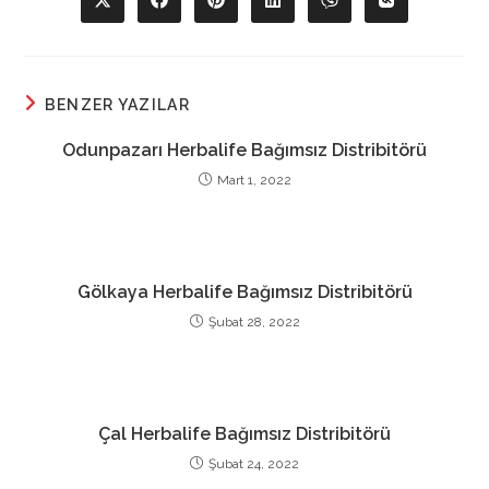
Opens
Opens
Opens
Opens
Opens
Opens
in
in
in
in
in
in
a
a
a
a
a
a
new
new
new
new
new
new
window
window
window
window
window
window
BENZER YAZILAR
Odunpazarı Herbalife Bağımsız Distribitörü
Mart 1, 2022
Gölkaya Herbalife Bağımsız Distribitörü
Şubat 28, 2022
Çal Herbalife Bağımsız Distribitörü
Şubat 24, 2022