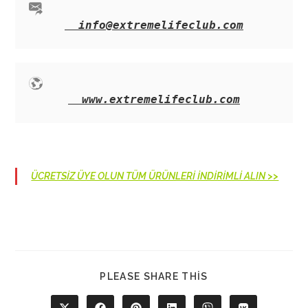
info@extremelifeclub.com
www.extremelifeclub.com
ÜCRETSİZ ÜYE OLUN TÜM ÜRÜNLERİ İNDİRİMLİ ALIN >>
SHARE
PLEASE SHARE THIS
THIS
CONTENT