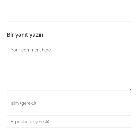
Bir yanıt yazın
Comment
Enter
your
name
Enter
or
your
username
email
Enter