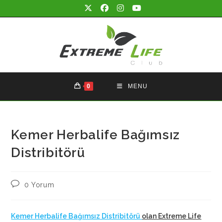
Skip
to
content
0
MENU
Kemer Herbalife Bağımsız
Distribitörü
Post
0 Yorum
comments:
Kemer Herbalife Bağımsız Distribitörü
olan Extreme Life