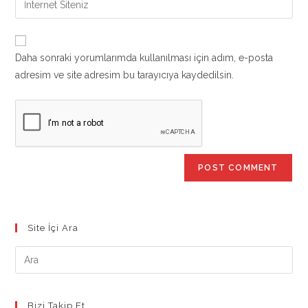
to
address
your
comment
to
website
comment
URL
Daha sonraki yorumlarımda kullanılması için adım, e-posta
(optional)
adresim ve site adresim bu tarayıcıya kaydedilsin.
Site İçi Ara
Bizi Takip Et