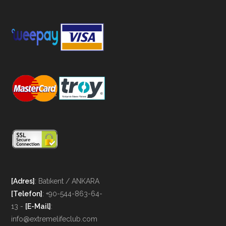
[Adres]
: Batıkent / ANKARA
[Telefon]
: +90-544-863-64-
13 -
[E-Mail]
:
info@extremelifeclub.com