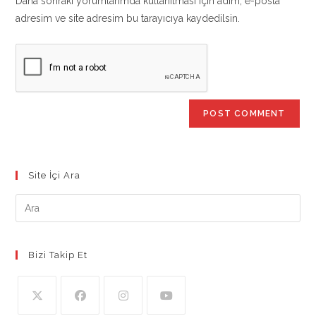
Daha sonraki yorumlarımda kullanılması için adım, e-posta
(optional)
adresim ve site adresim bu tarayıcıya kaydedilsin.
Site İçi Ara
Bizi Takip Et