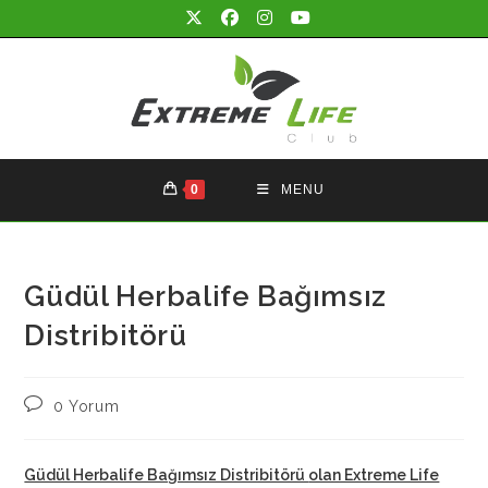
Skip
to
content
0
MENU
Güdül Herbalife Bağımsız
Distribitörü
Post
0 Yorum
comments:
Güdül Herbalife Bağımsız Distribitörü
olan Extreme Life