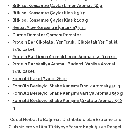
Bitkisel Konsantre Çaylar Limon Aromalı 50 g
Bitkisel Konsantre Çaylar Klasik 50 g
Bitkisel Konsantre Çaylar Klasik 100 g
Herbal Aloe Konsantre İçecek 473 ml
Gurme Domates Çorbası Domates
Protein Bar Çikolatalı Yer Fıstıklı Çikolatalı Yer Fıstıklı
14’lü paket
Protein Bar Limon Aromalı Limon Aromalı 14’lü paket
Protein Bar Vanilya Aromalı Bademli Vanilya Aromalı
14’lü paket
Formül 1 Paket 7 adet 26 gr
Formül 1 Besleyici Shake Karışımı Fındık Aromalı 550 g
Formül 1 Besleyici Shake Karışımı Vanilya Aromalı 550 g
Formül 1 Besleyici Shake Karışımı Çikolata Aromalı 550
g
Güdül Herbalife Bağımsız Distribitörü
olan Extreme Life
Club sizlere ve tüm Türkiyeye Yaşam Koçluğu ve Dengeli