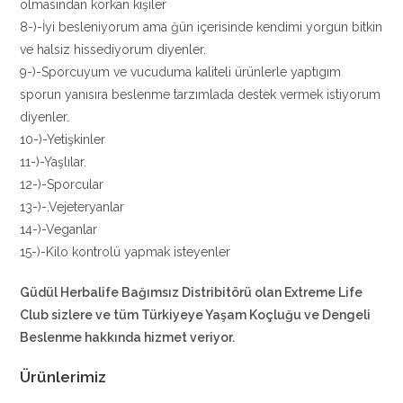
olmasından korkan kişiler
8-)-İyi besleniyorum ama ğün içerisinde kendimi yorgun bitkin
ve halsiz hissediyorum diyenler.
9-)-Sporcuyum ve vucuduma kaliteli ürünlerle yaptıgım
sporun yanısıra beslenme tarzımlada destek vermek istiyorum
diyenler.
10-)-Yetişkinler
11-)-Yaşlılar.
12-)-Sporcular
13-)-.Vejeteryanlar
14-)-Veganlar
15-)-Kilo kontrolü yapmak isteyenler
Güdül Herbalife Bağımsız Distribitörü
olan Extreme Life
Club sizlere ve tüm Türkiyeye Yaşam Koçluğu ve Dengeli
Beslenme hakkında hizmet veriyor.
Ürünlerimiz