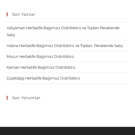
Opens
Opens
Opens
Opens
in
in
in
in
Son Yazılar
a
a
a
a
new
new
new
new
Adıyaman Herbalife Bağımsız Distribitörü ve Toptan Perakende
tab
tab
tab
tab
Satış
Adana Herbalife Bağımsız Distribitörü ve Toptan, Perakende Satış
Mucur Herbalife Bağımsız Distribitörü
Kaman Herbalife Bağımsız Distribitörü
Çiçekdağı Herbalife Bağımsız Distribitörü
Son Yorumlar