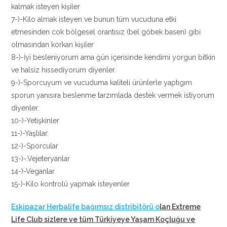
kalmak isteyen kişiler
7-)-Kilo almak isteyen ve bunun tüm vucuduna etki
etmesinden cok bölgesel orantısız (bel göbek basen) gibi
olmasından korkan kişiler
8-)-İyi besleniyorum ama ğün içerisinde kendimi yorgun bitkin
ve halsiz hissediyorum diyenler.
9-)-Sporcuyum ve vucuduma kaliteli ürünlerle yaptıgım
sporun yanısıra beslenme tarzımlada destek vermek istiyorum
diyenler.
10-)-Yetişkinler
11-)-Yaşlılar.
12-)-Sporcular
13-)-.Vejeteryanlar
14-)-Veganlar
15-)-Kilo kontrolü yapmak isteyenler
Eskipazar Herbalife bağımsız distribitörü o
lan Extreme
Life Club sizlere ve tüm Türkiyeye Yaşam Koçluğu ve