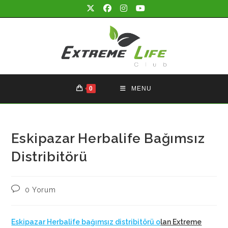
Skip
to
content
0
MENU
Eskipazar Herbalife Bağımsız
Distribitörü
Post
0 Yorum
comments:
Eskipazar Herbalife bağımsız distribitörü o
lan Extreme