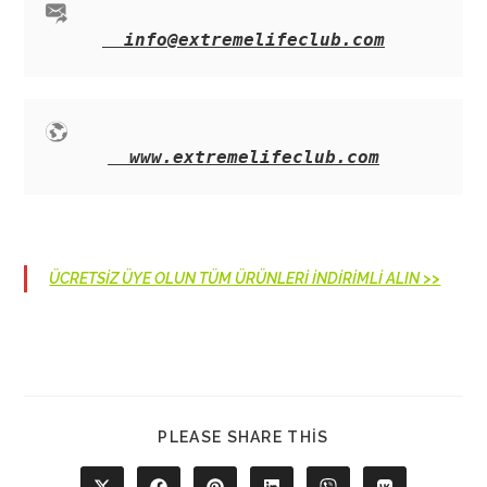
info@extremelifeclub.com
www.extremelifeclub.com
ÜCRETSİZ ÜYE OLUN TÜM ÜRÜNLERİ İNDİRİMLİ ALIN >>
SHARE
PLEASE SHARE THIS
THIS
CONTENT