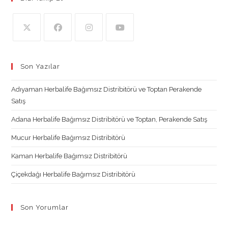
Opens
Opens
Opens
Opens
in
in
in
in
Son Yazılar
a
a
a
a
new
new
new
new
Adıyaman Herbalife Bağımsız Distribitörü ve Toptan Perakende
tab
tab
tab
tab
Satış
Adana Herbalife Bağımsız Distribitörü ve Toptan, Perakende Satış
Mucur Herbalife Bağımsız Distribitörü
Kaman Herbalife Bağımsız Distribitörü
Çiçekdağı Herbalife Bağımsız Distribitörü
Son Yorumlar