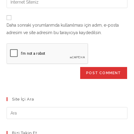
to
address
your
comment
to
website
comment
URL
Daha sonraki yorumlarımda kullanılması için adım, e-posta
(optional)
adresim ve site adresim bu tarayıcıya kaydedilsin.
Site İçi Ara
Bizi Takip Et