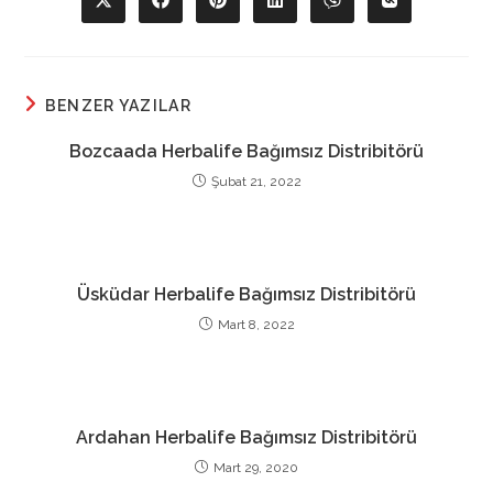
Opens
Opens
Opens
Opens
Opens
Opens
in
in
in
in
in
in
a
a
a
a
a
a
new
new
new
new
new
new
window
window
window
window
window
window
BENZER YAZILAR
Bozcaada Herbalife Bağımsız Distribitörü
Şubat 21, 2022
Üsküdar Herbalife Bağımsız Distribitörü
Mart 8, 2022
Ardahan Herbalife Bağımsız Distribitörü
Mart 29, 2020