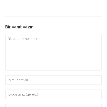
Bir yanıt yazın
Comment
Enter
your
name
Enter
or
your
username
email
Enter