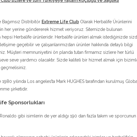
 Club sizlere ve tüm Türkiyeye Yaşam Koçluğu ve Sağlıklı
e Bağımsız Distribitör
Extreme Life Club
Olarak Herbalife Ürünlerini
in her yerine göndererek hizmet veriyoruz. Sitemizde bulunan
n hepsi Herbalife ürünleridir. Herbalife ürünleri almak istediğinizde siz
iletişime geçebilir ve çalışanlarımızdan ürünler hakkında detaylı bilgi
siniz. Müşteri memnuniyetini ön planda tutan firmamız sizlere her türlü
eve seve yardımcı olacaktır. Sizde kaliteli bir hizmet almak için biziml
e geçmelisiniz.
e 1980 yılında Los angeles’ta Mark HUGHES tarafından kurulmuş Globa
nme şirketidir.
ife Sponsorlukları
no Ronaldo gibi isimlerin de yer aldığı 190 dan fazla takım ve sporcunun