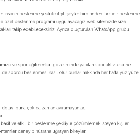
her insanın beslenme şekli ile ilgili şeyler birbirinden farklıdır beslenme
size özel beslenme programı uygulayacağız web sitemizde size
cakları takip edebileceksiniz. Ayrıca oluşturulan WhatsApp grubu
imize ve spor eğitmenleri gözetiminde yapılan spor aktivitelerine
şekilde sporcu beslenmesi nasıl olur bunlar hakkında her hafta yüz yüze
n dolayı buna çok da zaman ayıramayanlar…
er…
asit ve etkili bir beslenme şekiliyle çözümlemek isteyen kişiler.
 yöntemler deneyip hüsrana uğrayan bireyler.