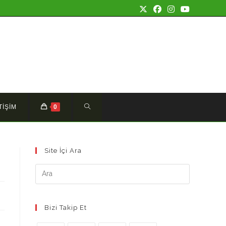
TOGGLE
TİŞİM
0
WEBSITE
Site İçi Ara
SEARCH
Bizi Takip Et