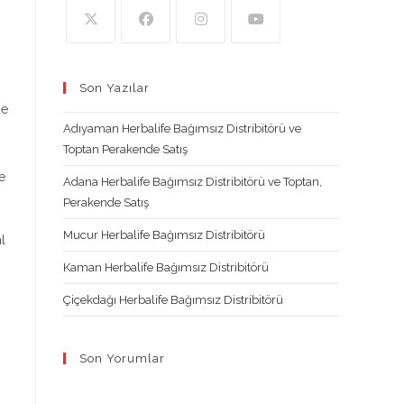
Opens
Opens
Opens
Opens
in
in
in
in
Son Yazılar
a
a
a
a
de
new
new
new
new
Adıyaman Herbalife Bağımsız Distribitörü ve
tab
tab
tab
tab
Toptan Perakende Satış
e
Adana Herbalife Bağımsız Distribitörü ve Toptan,
Perakende Satış
Mucur Herbalife Bağımsız Distribitörü
l
Kaman Herbalife Bağımsız Distribitörü
Çiçekdağı Herbalife Bağımsız Distribitörü
Son Yorumlar