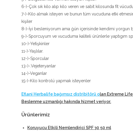
6-)-Çok sık kilo alıp kilo veren ve sabit kilosunda fit vücudu
7-)-Kilo almak isteyen ve bunun tüm vucuduna etki etmesi
kişiler
8-)-İyi besleniyorum ama ğün içerisinde kendimi yorgun bi
9-)-Sporcuyum ve vucuduma kaliteli ürünlerle yaptıgım sp
10-)-Yetişkinler
11-)-Yaşlılar.
12-)-Sporcular
13-)-.Vejeteryanlar
14-)-Veganlar
15-)-Kilo kontrolü yapmak isteyenler
Eflani Herbalife bağımsız distribitörü o
lan Extreme Life
Beslenme uzmanlığı hakında hizmet veriyor
.
Ürünlerimiz
Koruyucu Etkili Nemlendirici SPF 30 50 ml