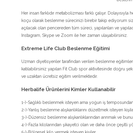
Her insan farklıdır metabolizması farklı çalışır. Dolayısıyla 
koçu olarak beslenme sürecinizi birebir takip ediyorum 
açılacak olan pencereden tüm süreci, yapılanları ve yapıla
Instagram, Skype ve Zoom ile her zaman ulaşabilirsiniz.
Extreme Life Club Beslenme Eğitimi
Uzman diyetisyenler tarafından verilen beslenme eğitimler
katılabilirsiniz yapılan Fit Club spor aktivitesinde doğru 
ve uzaktan ücretsiz eğitim verilmektedir.
Herbalife Ürünlerini Kimler Kullanabilir
1-)-Sağlıklı beslenmek isteyen ama yoğun iş temposunda
2-)-Yanlış beslenme alışkanlıklarını düzeltmek isteyen kişil
3-)-Düzensiz beslenme alışkanlıklarından arınmak ve bunu b
4-)-Fazla kilolarından şikayetci olan ve daha önce çeşitli
5-)-Bölgesel kilo vermek isteyen kişiler.