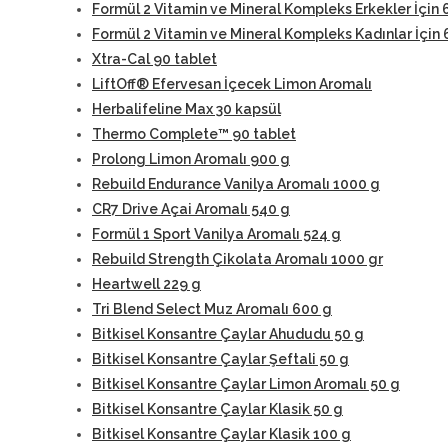
Formül 2 Vitamin ve Mineral Kompleks Erkekler İçin 
Formül 2 Vitamin ve Mineral Kompleks Kadınlar İçin 
Xtra-Cal 90 tablet
LiftOff® Efervesan İçecek Limon Aromalı
Herbalifeline Max 30 kapsül
Thermo Complete™ 90 tablet
Prolong Limon Aromalı 900 g
Rebuild Endurance Vanilya Aromalı 1000 g
CR7 Drive Açai Aromalı 540 g
Formül 1 Sport Vanilya Aromalı 524 g
Rebuild Strength Çikolata Aromalı 1000 gr
Heartwell 229 g
Tri Blend Select Muz Aromalı 600 g
Bitkisel Konsantre Çaylar Ahududu 50 g
Bitkisel Konsantre Çaylar Şeftali 50 g
Bitkisel Konsantre Çaylar Limon Aromalı 50 g
Bitkisel Konsantre Çaylar Klasik 50 g
Bitkisel Konsantre Çaylar Klasik 100 g