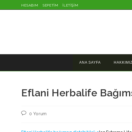
Skip
HESABIM
SEPETİM
İLETİŞİM
to
content
ANA SAYFA
HAKKIMI
Eflani Herbalife Bağıms
Post
0 Yorum
comments: