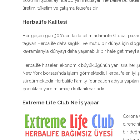
2020’nin Şubat ayında 40 yılını kutlayan Herbalife bu kadar 
üretim, tüketim ve çalışma felsefesidir.
Herbalife Kalitesi
Her geçen gün 300’den fazla bilim adamı ile Global pazarın 
taşıyan Herbalife daha sağlıklı ve mutlu bir dünya için sloga
kavramlarıyla dünyayı daha yaşanabilir bir hale getirmeyi 
Herbalife hisseleri ekonomik büyüklüğünün yanı sıra her 
New York borsası’nda işlem görmektedir. Herbalife en iyi şe
sürdürmektedir Herbalife Family foundation adıyla yapılan ba
çocuklara yardım amaçlı kullanılmaktadır.
Extreme Life Club Ne İş yapar
Corona v
direncin
bir değn
beslenme