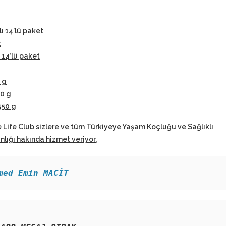
lı 14’lü paket
t
 14’lü paket
 g
50 g
550 g
 Life Club sizlere ve tüm Türkiyeye Yaşam Koçluğu ve Sağlıklı
ığı hakında hizmet veriyor
.
med Emin MACİT