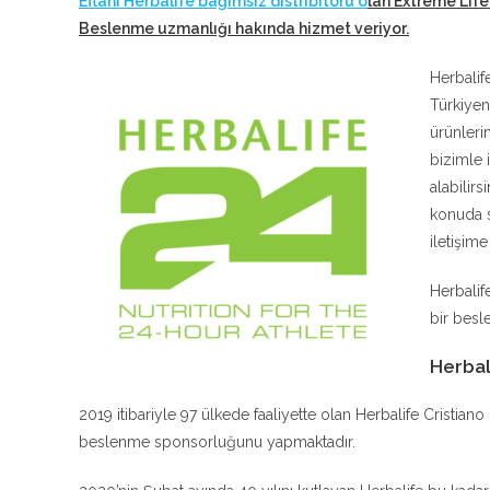
Eflani Herbalife bağımsız distribitörü o
lan Extreme Life
Beslenme uzmanlığı hakında hizmet veriyor
.
Herbalif
Türkiyen
ürünleri
bizimle 
alabilir
konuda s
iletişim
Herbalif
bir besle
Herbal
2019 itibariyle 97 ülkede faaliyette olan Herbalife Cristia
beslenme sponsorluğunu yapmaktadır.