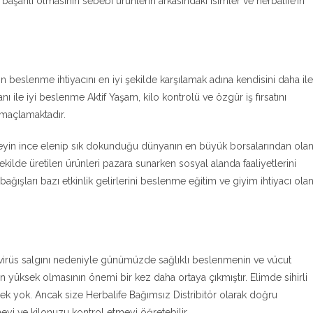
başarılı olmasının sebebi ürünlerin arkasındaki isimler ve herbalife’ın
beslenme ihtiyacını en iyi şekilde karşılamak adına kendisini daha ile
nı ile iyi beslenme Aktif Yaşam, kilo kontrolü ve özgür iş fırsatını
amaçlamaktadır.
şeyin ince elenip sık dokunduğu dünyanın en büyük borsalarından ola
kilde üretilen ürünleri pazara sunarken sosyal alanda faaliyetlerini
ğışları bazı etkinlik gelirlerini beslenme eğitim ve giyim ihtiyacı ola
irüs salgını nedeniyle günümüzde sağlıklı beslenmenin ve vücut
in yüksek olmasının önemi bir kez daha ortaya çıkmıştır. Elimde sihirli
ek yok. Ancak size Herbalife Bağımsız Distribitör olarak doğru
yi ve kilonuzu kontrol etmeyi öğretebilir.