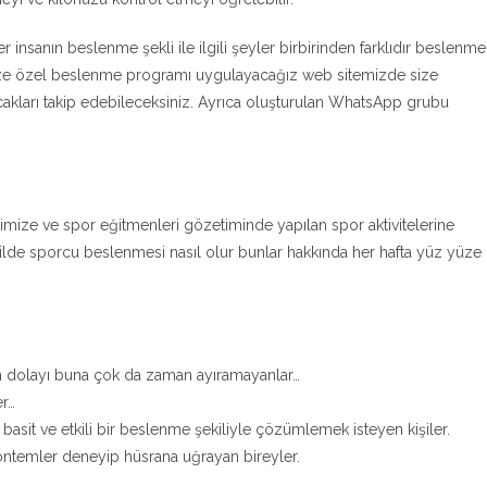
her insanın beslenme şekli ile ilgili şeyler birbirinden farklıdır beslenme
size özel beslenme programı uygulayacağız web sitemizde size
cakları takip edebileceksiniz. Ayrıca oluşturulan WhatsApp grubu
imize ve spor eğitmenleri gözetiminde yapılan spor aktivitelerine
şekilde sporcu beslenmesi nasıl olur bunlar hakkında her hafta yüz yüze
n dolayı buna çok da zaman ayıramayanlar…
er…
asit ve etkili bir beslenme şekiliyle çözümlemek isteyen kişiler.
 yöntemler deneyip hüsrana uğrayan bireyler.