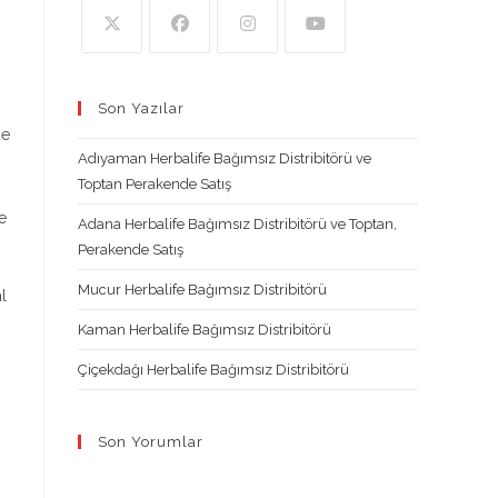
Opens
Opens
Opens
Opens
in
in
in
in
Son Yazılar
a
a
a
a
de
new
new
new
new
Adıyaman Herbalife Bağımsız Distribitörü ve
tab
tab
tab
tab
Toptan Perakende Satış
e
Adana Herbalife Bağımsız Distribitörü ve Toptan,
Perakende Satış
Mucur Herbalife Bağımsız Distribitörü
l
Kaman Herbalife Bağımsız Distribitörü
Çiçekdağı Herbalife Bağımsız Distribitörü
Son Yorumlar