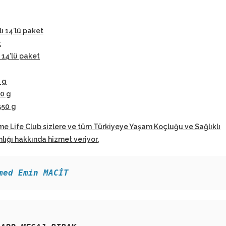
lı 14’lü paket
t
 14’lü paket
 g
50 g
550 g
me Life Club sizlere ve tüm Türkiyeye Yaşam Koçluğu ve Sağlıklı
ığı hakkında hizmet veriyor
.
med Emin MACİT