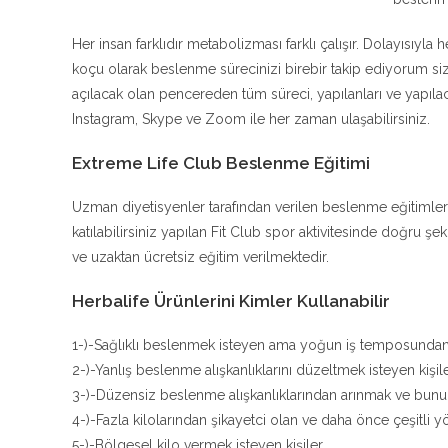
Her insan farklıdır metabolizması farklı çalışır. Dolayısıyla 
koçu olarak beslenme sürecinizi birebir takip ediyorum 
açılacak olan pencereden tüm süreci, yapılanları ve yapıla
Instagram, Skype ve Zoom ile her zaman ulaşabilirsiniz.
Extreme Life Club Beslenme Eğitimi
Uzman diyetisyenler tarafından verilen beslenme eğitimler
katılabilirsiniz yapılan Fit Club spor aktivitesinde doğru 
ve uzaktan ücretsiz eğitim verilmektedir.
Herbalife Ürünlerini Kimler Kullanabilir
1-)-Sağlıklı beslenmek isteyen ama yoğun iş temposunda
2-)-Yanlış beslenme alışkanlıklarını düzeltmek isteyen kişil
3-)-Düzensiz beslenme alışkanlıklarından arınmak ve bunu b
4-)-Fazla kilolarından şikayetci olan ve daha önce çeşitli
5-)-Bölgesel kilo vermek isteyen kişiler.