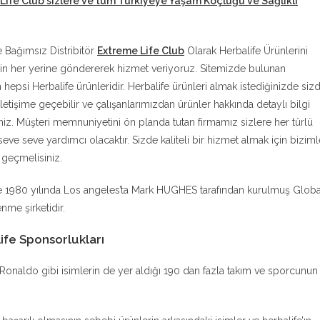
Life Club sizlere ve tüm Türkiyeye Yaşam Koçluğu ve Sağlıklı
e Bağımsız Distribitör
Extreme Life Club
Olarak Herbalife Ürünlerini
in her yerine göndererek hizmet veriyoruz. Sitemizde bulunan
n hepsi Herbalife ürünleridir. Herbalife ürünleri almak istediğinizde siz
iletişime geçebilir ve çalışanlarımızdan ürünler hakkında detaylı bilgi
siniz. Müşteri memnuniyetini ön planda tutan firmamız sizlere her türlü
eve seve yardımcı olacaktır. Sizde kaliteli bir hizmet almak için biziml
e geçmelisiniz.
e 1980 yılında Los angeles’ta Mark HUGHES tarafından kurulmuş Globa
nme şirketidir.
ife Sponsorlukları
no Ronaldo gibi isimlerin de yer aldığı 190 dan fazla takım ve sporcunun