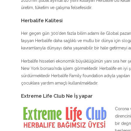
2020’nin Şubat ayında 40 yılını kutlayan Herbalife bu kadar 
üretim, tüketim ve çalışma felsefesidir.
Herbalife Kalitesi
Her geçen gün 300’den fazla bilim adamı ile Global pazarın 
taşıyan Herbalife daha sağlıklı ve mutlu bir dünya için sloga
kavramlarıyla dünyayı daha yaşanabilir bir hale getirmeyi 
Herbalife hisseleri ekonomik büyüklüğünün yanı sıra her 
New York borsası’nda işlem görmektedir. Herbalife en iyi şe
sürdürmektedir Herbalife Family foundation adıyla yapılan ba
çocuklara yardım amaçlı kullanılmaktadır.
Extreme Life Club Ne İş yapar
Corona v
direncin
bir değn
beslenme