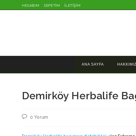
Skip
HESABIM
SEPETİM
İLETİŞİM
to
content
ANA SAYFA
HAKKIMI
Demirköy Herbalife Bağ
Post
0 Yorum
comments: