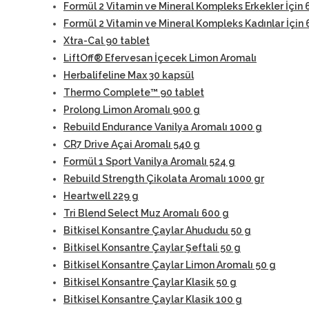
Formül 2 Vitamin ve Mineral Kompleks Erkekler İçin 
Formül 2 Vitamin ve Mineral Kompleks Kadınlar İçin 
Xtra-Cal 90 tablet
LiftOff® Efervesan İçecek Limon Aromalı
Herbalifeline Max 30 kapsül
Thermo Complete™ 90 tablet
Prolong Limon Aromalı 900 g
Rebuild Endurance Vanilya Aromalı 1000 g
CR7 Drive Açai Aromalı 540 g
Formül 1 Sport Vanilya Aromalı 524 g
Rebuild Strength Çikolata Aromalı 1000 gr
Heartwell 229 g
Tri Blend Select Muz Aromalı 600 g
Bitkisel Konsantre Çaylar Ahududu 50 g
Bitkisel Konsantre Çaylar Şeftali 50 g
Bitkisel Konsantre Çaylar Limon Aromalı 50 g
Bitkisel Konsantre Çaylar Klasik 50 g
Bitkisel Konsantre Çaylar Klasik 100 g