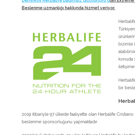
Demirköy Herbalife bağımsız distribitörü o
lan Extreme 
Beslenme uzmanlığı hakkında hizmet veriyor
.
Herbalif
Türkiyen
ürünleri
bizimle 
alabilir
konuda s
iletişim
Herbalif
bir besle
Herbal
2019 itibariyle 97 ülkede faaliyette olan Herbalife Cristia
beslenme sponsorluğunu yapmaktadır.