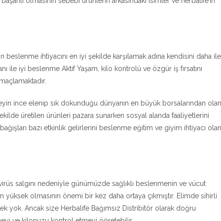
başarılı olmasının sebebi ürünlerin arkasındaki isimler ve herbalife’ın
beslenme ihtiyacını en iyi şekilde karşılamak adına kendisini daha ile
nı ile iyi beslenme Aktif Yaşam, kilo kontrolü ve özgür iş fırsatını
amaçlamaktadır.
şeyin ince elenip sık dokunduğu dünyanın en büyük borsalarından ola
kilde üretilen ürünleri pazara sunarken sosyal alanda faaliyetlerini
ğışları bazı etkinlik gelirlerini beslenme eğitim ve giyim ihtiyacı ola
irüs salgını nedeniyle günümüzde sağlıklı beslenmenin ve vücut
in yüksek olmasının önemi bir kez daha ortaya çıkmıştır. Elimde sihirli
ek yok. Ancak size Herbalife Bağımsız Distribitör olarak doğru
yi ve kilonuzu kontrol etmeyi öğretebilir.