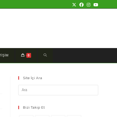
TOGGLE
TİŞİM
0
WEBSITE
Site İçi Ara
SEARCH
Bizi Takip Et