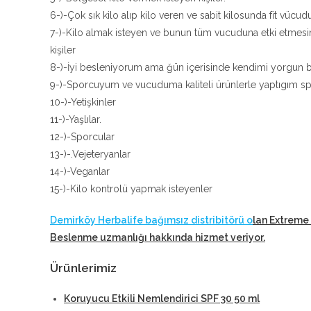
6-)-Çok sık kilo alıp kilo veren ve sabit kilosunda fit vücudu
7-)-Kilo almak isteyen ve bunun tüm vucuduna etki etmesi
kişiler
8-)-İyi besleniyorum ama ğün içerisinde kendimi yorgun bi
9-)-Sporcuyum ve vucuduma kaliteli ürünlerle yaptıgım sp
10-)-Yetişkinler
11-)-Yaşlılar.
12-)-Sporcular
13-)-.Vejeteryanlar
14-)-Veganlar
15-)-Kilo kontrolü yapmak isteyenler
Demirköy Herbalife bağımsız distribitörü o
lan Extreme 
Beslenme uzmanlığı hakkında hizmet veriyor
.
Ürünlerimiz
Koruyucu Etkili Nemlendirici SPF 30 50 ml