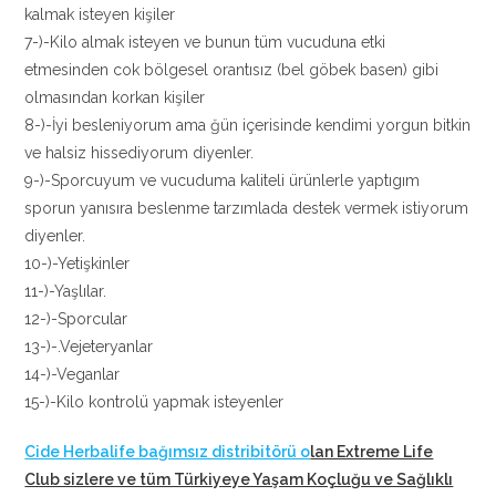
kalmak isteyen kişiler
7-)-Kilo almak isteyen ve bunun tüm vucuduna etki
etmesinden cok bölgesel orantısız (bel göbek basen) gibi
olmasından korkan kişiler
8-)-İyi besleniyorum ama ğün içerisinde kendimi yorgun bitkin
ve halsiz hissediyorum diyenler.
9-)-Sporcuyum ve vucuduma kaliteli ürünlerle yaptıgım
sporun yanısıra beslenme tarzımlada destek vermek istiyorum
diyenler.
10-)-Yetişkinler
11-)-Yaşlılar.
12-)-Sporcular
13-)-.Vejeteryanlar
14-)-Veganlar
15-)-Kilo kontrolü yapmak isteyenler
Cide Herbalife bağımsız distribitörü o
lan Extreme Life
Club sizlere ve tüm Türkiyeye Yaşam Koçluğu ve Sağlıklı