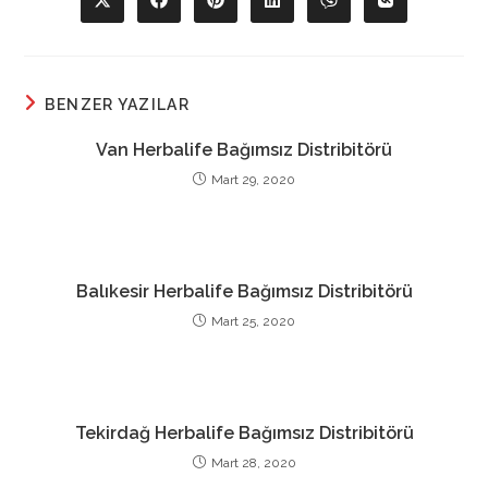
Opens
Opens
Opens
Opens
Opens
Opens
in
in
in
in
in
in
a
a
a
a
a
a
new
new
new
new
new
new
window
window
window
window
window
window
BENZER YAZILAR
Van Herbalife Bağımsız Distribitörü
Mart 29, 2020
Balıkesir Herbalife Bağımsız Distribitörü
Mart 25, 2020
Tekirdağ Herbalife Bağımsız Distribitörü
Mart 28, 2020