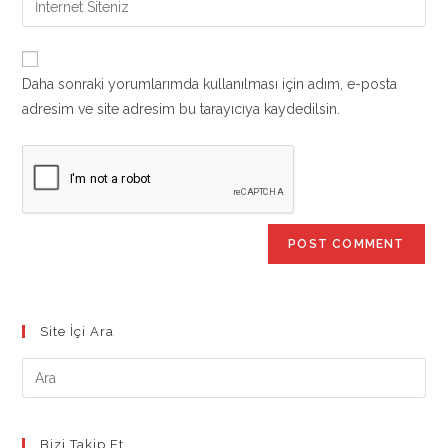
to
address
your
comment
to
website
comment
URL
Daha sonraki yorumlarımda kullanılması için adım, e-posta
(optional)
adresim ve site adresim bu tarayıcıya kaydedilsin.
Site İçi Ara
Bizi Takip Et