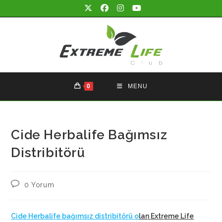
Skip
to
content
0
MENU
Cide Herbalife Bağımsız
Distribitörü
Post
0 Yorum
comments:
Cide Herbalife bağımsız distribitörü o
lan Extreme Life