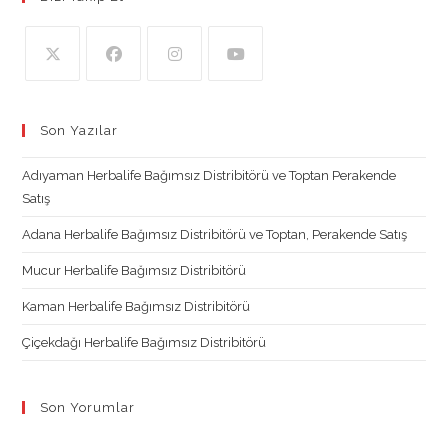
Opens
Opens
Opens
Opens
in
in
in
in
Son Yazılar
a
a
a
a
new
new
new
new
Adıyaman Herbalife Bağımsız Distribitörü ve Toptan Perakende
tab
tab
tab
tab
Satış
Adana Herbalife Bağımsız Distribitörü ve Toptan, Perakende Satış
Mucur Herbalife Bağımsız Distribitörü
Kaman Herbalife Bağımsız Distribitörü
Çiçekdağı Herbalife Bağımsız Distribitörü
Son Yorumlar