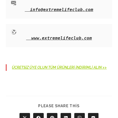
info@extremelifeclub.com
www.extremelifeclub.com
ÜCRETSİZ ÜYE OLUN TÜM ÜRÜNLERİ İNDİRİMLİ ALIN >>
SHARE
PLEASE SHARE THIS
THIS
CONTENT