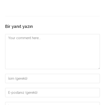
Bir yanıt yazın
Comment
Enter
your
name
Enter
or
your
username
email
Enter