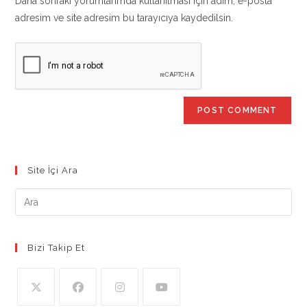
Daha sonraki yorumlarımda kullanılması için adım, e-posta
(optional)
adresim ve site adresim bu tarayıcıya kaydedilsin.
Site İçi Ara
Bizi Takip Et