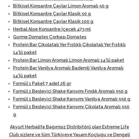
Bitkisel Konsantre Çaylar Limon Aromalı 50 g
Bitkisel Konsantre Çaylar Klasik 50 g
Bitkisel Konsantre Çaylar Klasik 100 g
Herbal Aloe Konsantre İçecek 473 ml
Gurme Domates Çorbası Domates
Protein Bar Çikolatalı Yer Fıstıklı Çikolatalı Yer Fıstıklı
14’lü paket
Protein Bar Limon Aromalı Limon Aromalı 14’lü paket
Protein Bar Vanilya Aromalı Bademli Vanilya Aromalı
14’lü paket
Formül 1 Paket 7 adet 26 gr
Formül 1 Besleyici Shake Karışımı Fındık Aromalı 550 g
Formül 1 Besleyici Shake Karışımı Vanilya Aromalı 550 g
Formül 1 Besleyici Shake Karışımı Çikolata Aromalı 550
g
Akyurt Herbalife Bağımsız Distribitörü
olan Extreme Life
Club sizlere ve tüm Türkiyeye Yaşam Koçluğu ve Dengeli