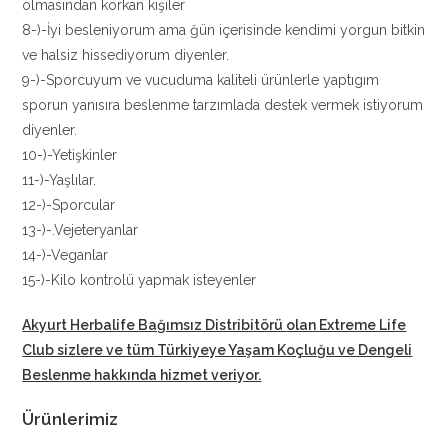
olmasından korkan kişiler
8-)-İyi besleniyorum ama ğün içerisinde kendimi yorgun bitkin
ve halsiz hissediyorum diyenler.
9-)-Sporcuyum ve vucuduma kaliteli ürünlerle yaptıgım
sporun yanısıra beslenme tarzımlada destek vermek istiyorum
diyenler.
10-)-Yetişkinler
11-)-Yaşlılar.
12-)-Sporcular
13-)-.Vejeteryanlar
14-)-Veganlar
15-)-Kilo kontrolü yapmak isteyenler
Akyurt Herbalife Bağımsız Distribitörü
olan Extreme Life
Club sizlere ve tüm Türkiyeye Yaşam Koçluğu ve Dengeli
Beslenme hakkında hizmet veriyor.
Ürünlerimiz