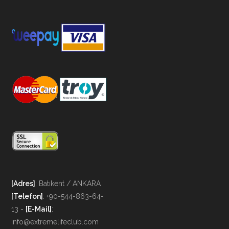
[Adres]
: Batıkent / ANKARA
[Telefon]
: +90-544-863-64-
13 -
[E-Mail]
:
info@extremelifeclub.com