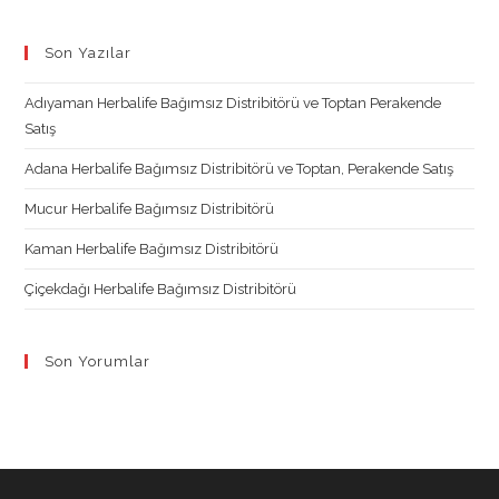
Opens
Opens
Opens
Opens
in
in
in
in
Son Yazılar
a
a
a
a
new
new
new
new
Adıyaman Herbalife Bağımsız Distribitörü ve Toptan Perakende
tab
tab
tab
tab
Satış
Adana Herbalife Bağımsız Distribitörü ve Toptan, Perakende Satış
Mucur Herbalife Bağımsız Distribitörü
Kaman Herbalife Bağımsız Distribitörü
Çiçekdağı Herbalife Bağımsız Distribitörü
Son Yorumlar