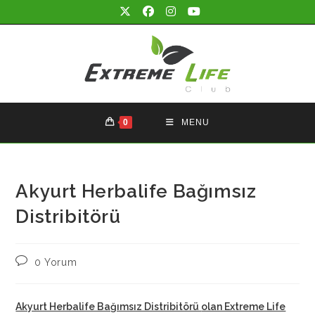
Skip
to
content
0
MENU
Akyurt Herbalife Bağımsız
Distribitörü
Post
0 Yorum
comments:
Akyurt Herbalife Bağımsız Distribitörü
olan Extreme Life