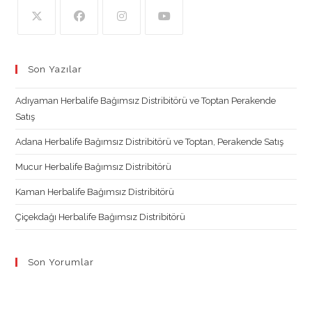
Opens
Opens
Opens
Opens
in
in
in
in
Son Yazılar
a
a
a
a
new
new
new
new
Adıyaman Herbalife Bağımsız Distribitörü ve Toptan Perakende
tab
tab
tab
tab
Satış
Adana Herbalife Bağımsız Distribitörü ve Toptan, Perakende Satış
Mucur Herbalife Bağımsız Distribitörü
Kaman Herbalife Bağımsız Distribitörü
Çiçekdağı Herbalife Bağımsız Distribitörü
Son Yorumlar