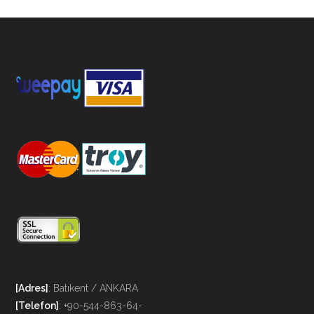
[Adres]
: Batıkent / ANKARA
[Telefon]
: +90-544-863-64-