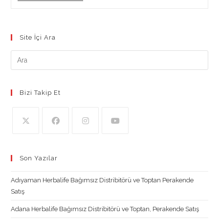
Herbalife
Bağımsız
Distribitörü
Site İçi Ara
Bizi Takip Et
Opens
Opens
Opens
Opens
in
in
in
in
Son Yazılar
a
a
a
a
new
new
new
new
Adıyaman Herbalife Bağımsız Distribitörü ve Toptan Perakende
tab
tab
tab
tab
Satış
Adana Herbalife Bağımsız Distribitörü ve Toptan, Perakende Satış