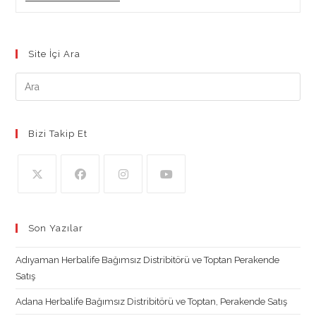
Herbalife
Bağımsız
Distribitörü
Site İçi Ara
Bizi Takip Et
Opens
Opens
Opens
Opens
in
in
in
in
Son Yazılar
a
a
a
a
new
new
new
new
Adıyaman Herbalife Bağımsız Distribitörü ve Toptan Perakende
tab
tab
tab
tab
Satış
Adana Herbalife Bağımsız Distribitörü ve Toptan, Perakende Satış