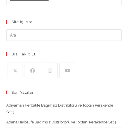
Herbalife
Bağımsız
Distribitörü
Site İçi Ara
Bizi Takip Et
Opens
Opens
Opens
Opens
in
in
in
in
Son Yazılar
a
a
a
a
new
new
new
new
Adıyaman Herbalife Bağımsız Distribitörü ve Toptan Perakende
tab
tab
tab
tab
Satış
Adana Herbalife Bağımsız Distribitörü ve Toptan, Perakende Satış